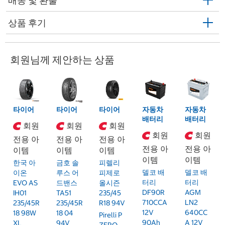
배송 및 환불
상품 후기
회원님께 제안하는 상품
타이어
타이어
타이어
자동차
자동차
배터리
배터리
회원
회원
회원
회원
회원
전용 아
전용 아
전용 아
전용 아
전용 아
이템
이템
이템
이템
이템
한국 아
금호 솔
피렐리
델코 배
델코 배
이온
루스 어
피제로
터리
터리
EVO AS
드밴스
올시즌
DF90R
AGM
IH01
TA51
235/45
710CCA
LN2
235/45R
235/45R
R18 94V
12V
640CC
18 98W
18 04
Pirelli P
90Ah
A 12V
XL
94V
ZERO