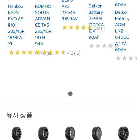
60Ah
Delkor
Hankoo
KUMHO
A/S
Battery
Delkor
K ION
SOLUS
235/45
DF90R
Battery
EVO AS
ADVAN
R18 94V
710CCA
AGM
IH01
CE TA51
★
★
★
★
★
★
★
★
★
★
5.0 (1)
12V
LN2
235/45R
235/45R
90Ah
640CC
18 98W
18 04
A 12V
XL
94V
★
★
★
★
★
★
★
★
★
★
60Ah
★
★
★
★
★
★
★
★
★
★
★
★
★
★
★
★
★
★
★
★
4.7 (13)
4.6 (15)
★
★
★
★
★
★
유사 상품