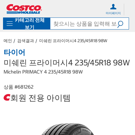
컨
메
텐
뉴
마이페이지
츠
로
카테고리 전체
로
바
바
로
보기
로
가
가
기
메인
검색결과
미쉐린 프라이머시4 235/45R18 98W
기
타이어
미쉐린 프라이머시4 235/45R18 98W
Michelin PRIMACY 4 235/45R18 98W
상품 #
681262
회원 전용 아이템