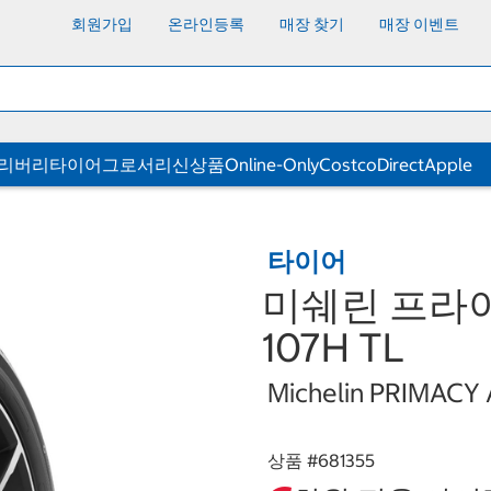
회원가입
온라인등록
매장 찾기
매장 이벤트
딜리버리
타이어
그로서리
신상품
Online-Only
CostcoDirect
Apple
타이어
미쉐린 프라이머
107H TL
Michelin PRIMACY
상품 #
681355