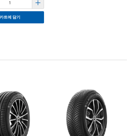
카트에 담기
타
미
2
Mi
2