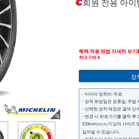
회원 전용 아이
혜택 적용 방법 자세히 보기
최대구매 4
장
- 타이어 장착비: 무료
- 장착 희망일은 공휴일, 주말
- 선택한 장착 매장은 결제 
- 변경 시 뒤로가기를 클릭 후
533mm
이상의 사이즈 
(21인치)
길어질 수 있습니다.