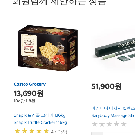
회원님께 제안하는 상품
Costco Grocery
51,900원
13,690원
10g당 118원
바리바디 마사지 릴렉스
Snapik 트러플 크래커 1.16kg
Barybody Massage Stic
Snapik Truffle Cracker 1.16kg
★
★
★
★
★
★
★
★
★
★
★
★
★
★
★
★
★
★
★
★
4.7 (159)