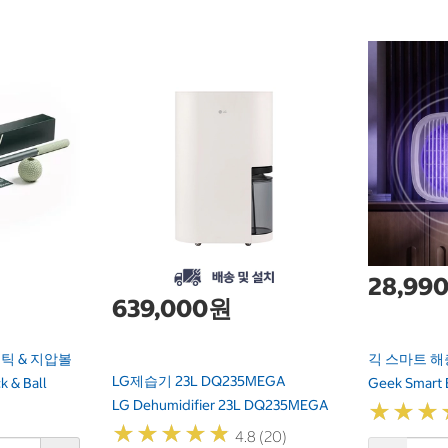
28,99
639,000원
틱 & 지압볼
긱 스마트 해
LG제습기 23L DQ235MEGA
k & Ball
Geek Smart E
LG Dehumidifier 23L DQ235MEGA
★
★
★
★
★
★
★
★
★
★
★
★
★
★
★
★
4.8 (20)