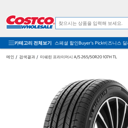
컨
메
텐
뉴
츠
로
로
바
바
로
로
가
가
기
기
카테고리 전체보기
스페셜 할인
Buyer's Pick
비즈니스 
메인
검색결과
미쉐린 프라이머시 A/S 265/50R20 107H TL