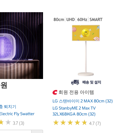
1
닌
F
Ni
0원
회원 전용 아이템
LG 스탠바이미 2 MAX 80cm (32)
충 퇴치기
LG StanbyME 2 Max TV
lectric Fly Swatter
32LX6BKGA 80cm (32)
★
★
★
★
★
★
★
★
★
★
★
★
★
★
3.7 (3)
4.7 (7)