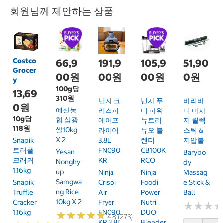
회원님께 제안하는 상품
Costco
66,9
191,9
105,9
51,90
Grocer
00원
00원
00원
0원
y
100g당
13,69
310원
닌자 크
닌자 푸
바리바
0원
예산농
리스피
디 파워
디 마사
10g당
협 삼광
에어프
뉴트리
지 릴렉
118원
쌀10kg
라이어
듀오 블
스틱 &
X 2
Snapik
3.8L
렌더
지압볼
트러플
FN090
CB100K
Yesan
Barybo
크래커
KR
RCO
Nonghy
Dy
1.16kg
Up
Ninja
Ninja
Massag
Samgwa
Snapik
Crispi
Foodi
E Stick &
Ng Rice
Truffle
Air
Power
Ball
10kg X 2
Cracker
Fryer
Nutri
★
★
★
★
★
★
1.16kg
FN090
DUO
★
★
★
★
★
★
★
★
★
★
4.8 (273)
KR 3.8L
Blender