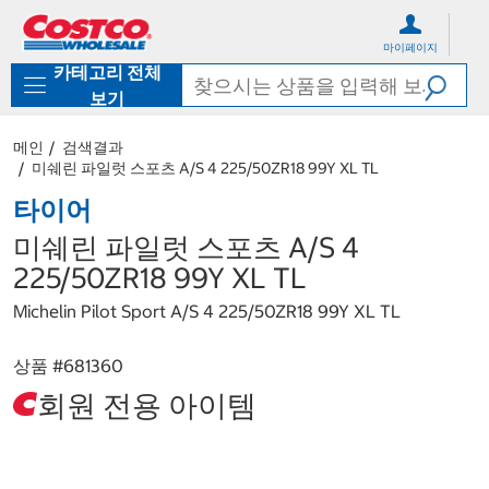
컨
메
텐
뉴
마이페이지
츠
로
카테고리 전체
로
바
바
로
보기
로
가
가
기
메인
검색결과
기
미쉐린 파일럿 스포츠 A/S 4 225/50ZR18 99Y XL TL
타이어
미쉐린 파일럿 스포츠 A/S 4
225/50ZR18 99Y XL TL
Michelin Pilot Sport A/S 4 225/50ZR18 99Y XL TL
상품 #
681360
회원 전용 아이템