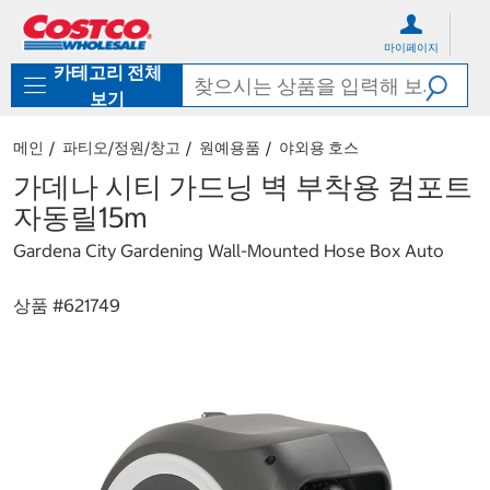
컨
메
텐
뉴
마이페이지
츠
로
카테고리 전체
로
바
바
로
보기
로
가
가
기
메인
파티오/정원/창고
원예용품
야외용 호스
기
가데나 시티 가드닝 벽 부착용 컴포트
자동릴15m
Gardena City Gardening Wall-Mounted Hose Box Auto
상품 #
621749