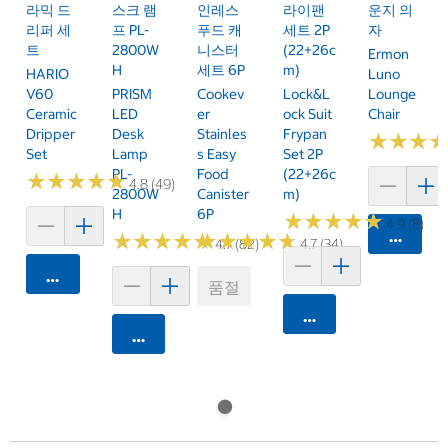
라믹 드
스크 램
인레스
라이팬
운지 의
리퍼 세
프 PL-
푸드 캐
세트 2P
자
트
2800W
니스터
(22+26c
Ermon
H
세트 6P
M)
HARIO
Luno
V60
PRISM
Cookev
Lock&L
Lounge
Ceramic
LED
Er
Ock Suit
Chair
Dripper
Desk
Stainles
Frypan
★
★
★
★
★
★
Set
Lamp
S Easy
Set 2P
PL-
Food
(22+26c
★
★
★
★
★
★
★
★
★
★
4.8 (49)
2800W
Canister
M)
H
6P
★
★
★
★
★
★
★
★
★
★
4.9 (8)
카트에 
★
★
★
★
★
★
★
★
★
★
★
★
★
★
★
★
★
★
★
★
4.7 (82)
4.7 (34)
카트에 담기
품절
카트에 담기
카트에 담기