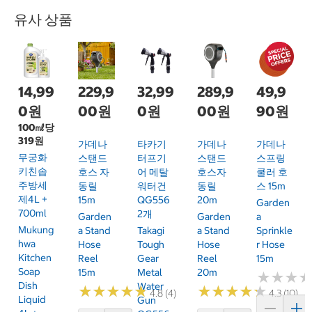
유사 상품
14,99
229,9
32,99
289,9
49,9
0원
00원
0원
00원
90원
100㎖당
319원
가데나
타카기
가데나
가데나
무궁화
스탠드
터프기
스탠드
스프링
키친솝
호스 자
어 메탈
호스자
쿨러 호
주방세
동릴
워터건
동릴
스 15m
제4L +
15m
QG556
20m
Garden
700ml
2개
Garden
Garden
A
Mukung
A Stand
Takagi
A Stand
Sprinkle
Hwa
Hose
Tough
Hose
R Hose
Kitchen
Reel
Gear
Reel
15m
Soap
15m
Metal
20m
★
★
★
★
★
★
Dish
Water
★
★
★
★
★
★
★
★
★
★
★
★
★
★
★
★
★
★
★
★
4.8 (4)
4.3 (10)
Liquid
Gun