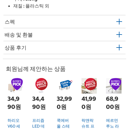
재질 : 플라스틱 외
스펙
배송 및 환불
상품 후기
회원님께 제안하는 상품
34,9
34,4
32,99
41,99
68,9
90원
90원
0원
0원
00원
하리오
프리즘
쿡에버
락앤락
에르먼
V60 세
LED 데
올 스테
슈트 프
루노 라