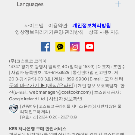
Languages
사이트맵
이용약관
개인정보처리방침
영상정보처리기기운영·관리방침
상표 사용 지침
(주)코스트코 코리아
14347 경기도 광명시 일직로 40 (일직동 163-3) | 대표자 : 조민수
| 사업자 등록번호 : 107-81-63829 | 통신판매업 신고번호 : 제
고객센터
2013-경기광명-0013호 | 전화 : 1899-9900 | E-mail :
문의 바로가기 ▶ (매장/온라인)
| 개인 정보 보호책임자 : 한
webmanager@costcokr.com
신(E-mail :
) | 호스팅제공자 :
사업자정보확인
Google Ireland Ltd. |
[인증범위] 코스트코 온라인몰 서비스 운영(심사받지 않은 물
리적 인프라 제외)
[유효기간] 2024.10.20 - 2027.10.19
KEB 하나은행 구매 안전서비스
회원님은 안전거래를 위해 실시간 계좌이체 결제시 코스트코에