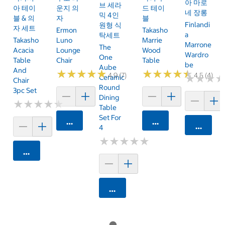
아 마로
브 세라
아 테이
운지 의
드 테이
네 장롱
믹 4인
블 & 의
자
블
Finlandi
원형 식
자 세트
Ermon
Takasho
A
탁세트
Takasho
Luno
Marrie
Marrone
The
Acacia
Lounge
Wood
Wardro
One
Table
Chair
Table
Be
Aube
And
★
★
★
★
★
★
★
★
★
★
★
★
★
★
★
★
★
★
★
★
4.9 (7)
4.5 (4)
★
★
★
★
★
★
Ceramic
Chair
Round
3pc Set
Dining
★
★
★
★
★
★
★
★
★
★
Table
Set For
카트에 담기
카트에 담기
카트에 
4
★
★
★
★
★
★
★
★
★
★
카트에 담기
카트에 담기