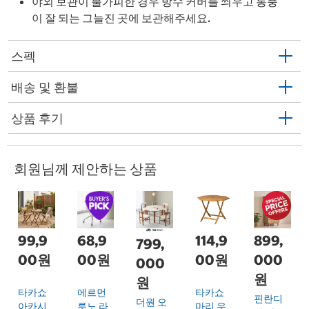
야외 보관이 불가피한 경우 방수 커버를 씌우고 통풍
이 잘 되는 그늘진 곳에 보관해주세요.
스펙
배송 및 환불
상품 후기
회원님께 제안하는 상품
99,9
68,9
114,9
899,
799,
00원
00원
00원
000
000
원
원
타카쇼
에르먼
타카쇼
핀란디
더원 오
아카시
루노 라
마리 우