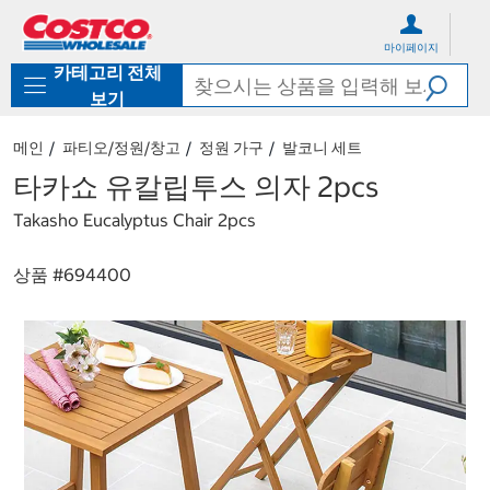
컨
메
텐
뉴
마이페이지
츠
로
카테고리 전체
로
바
바
로
보기
로
가
가
기
메인
파티오/정원/창고
정원 가구
발코니 세트
기
타카쇼 유칼립투스 의자 2pcs
Takasho Eucalyptus Chair 2pcs
상품 #
694400