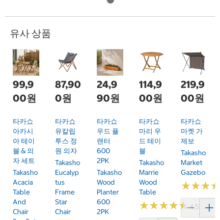
유사 상품
99,9
87,90
24,9
114,9
219,9
00원
0원
90원
00원
00원
타카쇼
타카쇼
타카쇼
타카쇼
타카쇼
아카시
유칼립
우드 플
마리 우
마켓 가
아 테이
투스 정
랜터
드 테이
제보
블 & 의
원 의자
600
블
Takasho
자 세트
2PK
Takasho
Takasho
Market
Takasho
Eucalyp
Takasho
Marrie
Gazebo
Acacia
Tus
Wood
Wood
★
★
★
★
★
★
Table
Frame
Planter
Table
And
Star
600
★
★
★
★
★
★
★
★
★
★
4.5 (4)
Chair
Chair
2PK