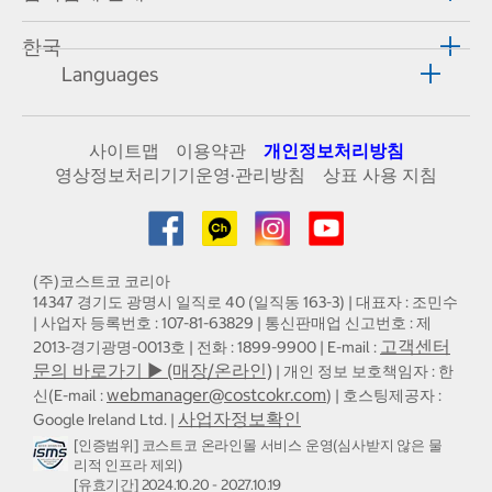
한국
Languages
사이트맵
이용약관
개인정보처리방침
영상정보처리기기운영·관리방침
상표 사용 지침
(주)코스트코 코리아
14347 경기도 광명시 일직로 40 (일직동 163-3) | 대표자 : 조민수
| 사업자 등록번호 : 107-81-63829 | 통신판매업 신고번호 : 제
고객센터
2013-경기광명-0013호 | 전화 : 1899-9900 | E-mail :
문의 바로가기 ▶ (매장/온라인)
| 개인 정보 보호책임자 : 한
webmanager@costcokr.com
신(E-mail :
) | 호스팅제공자 :
사업자정보확인
Google Ireland Ltd. |
[인증범위] 코스트코 온라인몰 서비스 운영(심사받지 않은 물
리적 인프라 제외)
[유효기간] 2024.10.20 - 2027.10.19