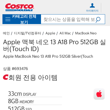
컨
메
텐
뉴
마이페이지
츠
로
카테고리 전체
로
바
바
로
보기
로
가
가
기
메인
디지털/TV/컴퓨터
Apple
All Mac
MacBook Neo
기
Apple 맥북 네오 13 A18 Pro 512GB 실
버(Touch ID)
Apple MacBook Neo 13 A18 Pro 512GB Silver(Touch
상품 #
693476
회원 전용 아이템