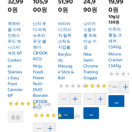
32,99
105,9
51,90
24,9
19,99
0원
00원
0원
90원
0원
10g당
130원
쿡에버
닌자 푸
바리바
나이키
미주라
올 스테
디 파워
디 마사
스윔크
통밀 크
인레스
뉴트리
지 릴렉
롬 트레
래커
푸드 캐
듀오 블
스틱 &
이닝 수
1,540g
니스터
렌더
지압볼
경
세트 6P
CB100K
Misura
Barybo
Nike
RCO
Cracker
Cookev
Dy
Swim
1,540g
Er
Ninja
Massag
Chrome
Stainles
Foodi
E Stick &
Training
★
★
★
★
★
★
S Easy
Power
Ball
Goggle
Food
Nutri
★
★
★
★
★
★
★
★
★
★
★
★
★
★
★
★
★
★
★
★
4.3 (9)
Canister
DUO
6P
Blender
CB100K
카트에 
★
★
★
★
★
★
★
★
★
★
4.7 (34)
RCO
카트에 담기
카트에 담기
★
★
★
★
★
★
★
★
★
★
4.8 (250)
품절