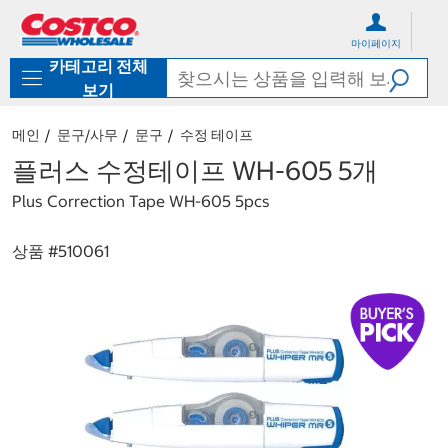
컨
메
텐
뉴
마이페이지
츠
로
카테고리 전체
로
바
바
로
보기
로
가
가
기
메인
문구/사무
문구
수정 테이프
기
플러스 수정테이프 WH-605 5개
Plus Correction Tape WH-605 5pcs
상품 #
510061