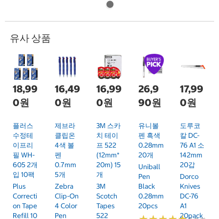
유사 상품
18,99
16,49
16,99
26,9
17,99
0원
0원
0원
90원
0원
플러스
제브라
3M 스카
유니볼
도루코
수정테
클립온
치 테이
펜 흑색
칼 DC-
이프리
4색 볼
프 522
0.28mm
76 A1 소
필 WH-
펜
(12mm*
20개
142mm
605 2개
0.7mm
20m) 15
20갑
Uniball
입 10팩
5개
개
Pen
Dorco
Plus
Zebra
3M
Black
Knives
Correcti
Clip-On
Scotch
0.28mm
DC-76
On Tape
4 Color
Tapes
20pcs
A1
Refill 10
Pen
522
20pack