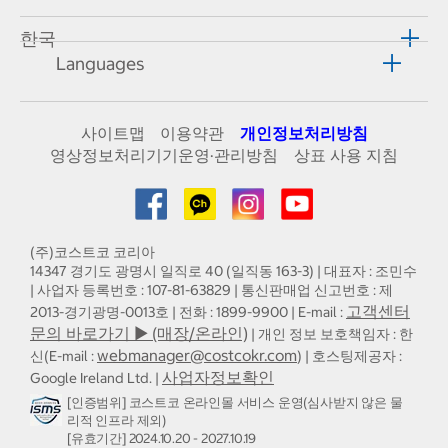
한국
Languages
사이트맵
이용약관
개인정보처리방침
영상정보처리기기운영·관리방침
상표 사용 지침
(주)코스트코 코리아
14347 경기도 광명시 일직로 40 (일직동 163-3) | 대표자 : 조민수
| 사업자 등록번호 : 107-81-63829 | 통신판매업 신고번호 : 제
고객센터
2013-경기광명-0013호 | 전화 : 1899-9900 | E-mail :
문의 바로가기 ▶ (매장/온라인)
| 개인 정보 보호책임자 : 한
webmanager@costcokr.com
신(E-mail :
) | 호스팅제공자 :
사업자정보확인
Google Ireland Ltd. |
[인증범위] 코스트코 온라인몰 서비스 운영(심사받지 않은 물
리적 인프라 제외)
[유효기간] 2024.10.20 - 2027.10.19