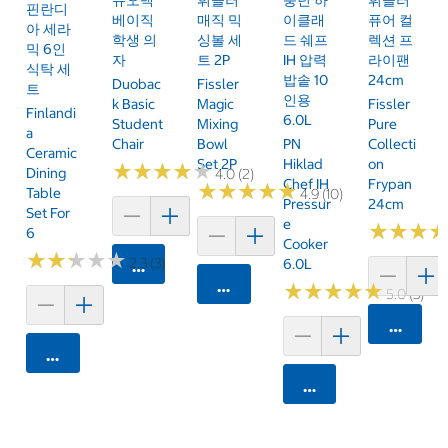
핀란디
베이직
매직 믹
이클래
퓨어 컬
아 세라
학생 의
싱볼 세
드 쉐프
렉션 프
믹 6인
자
트 2P
IH 압력
라이팬
식탁 세
밥솥 10
24cm
Duobac
Fissler
트
인용
K Basic
Magic
Fissler
Finlandi
6.0L
Student
Mixing
Pure
A
Chair
Bowl
PN
Collecti
Ceramic
Set 2P
Hiklad
On
★
★
★
★
★
★
★
★
★
★
Dining
4.0 (2)
Chef IH
Frypan
★
★
★
★
★
★
★
★
★
★
Table
4.9 (10)
Pressur
24cm
Set For
E
★
★
★
★
★
★
6
Cooker
★
★
★
★
★
★
★
★
★
★
2.3 (3)
6.0L
카트에 담기
카트에 담기
★
★
★
★
★
★
★
★
★
★
5.0 (3)
카트에 
카트에 담기
카트에 담기