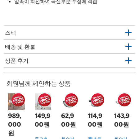
앞촉이 회전하여 곡선부분 수정에 적합
스펙
배송 및 환불
상품 후기
회원님께 제안하는 상품
989,
149,9
62,9
114,9
143,9
000
00원
00원
00원
00원
원
듀오백
휘슬러
풍년 하
휘슬러