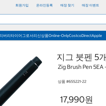
회원가입
온라인등록
매장 찾기
매장 이벤트
딜리버리
타이어
그로서리
신상품
Online-Only
CostcoDirect
Apple
지그 붓펜 5개 
Zig Brush Pen 5EA 
상품 #
655221-22
17,990원