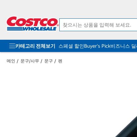
컨
메
텐
뉴
츠
로
로
바
바
로
로
가
가
기
기
카테고리 전체보기
스페셜 할인
Buyer's Pick
비즈니스 
메인
문구/사무
문구
펜