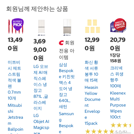
회원님께 제안하는 상품
13,49
12,99
20,79
3,69
회원
0원
0원
0원
9,00
전용 아
1장당
0원
이템
158원
미쯔비
화신 황
삼성
LG 오브
크리넥
시 제트
색 서류
Bespok
제 AI 매
스 위생
스트림
봉투 10
E 키친핏
직스페
행주
적색 볼
매 15팩
맥스 4
이스 냉
100매
펜
Hwasin
도어 냉
장고
0.7mm
Kleenex
Yellow
장고
871L ,글
10개
Multi
Docume
640L,
라스베
Purpose
Mitsubi
Nt
새틴
이지
Wipes
Shi
Envelop
Samsun
LG
100ct
Jetstrea
E
G
Objet AI
M
15pack
★
★
★
★
★
★
Bespok
Magicsp
Ballpoin
★
★
★
★
★
★
★
★
★
★
E
5.0 (5)
Ace