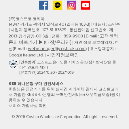
(주)코스트코 코리아
14347 경기도 광명시 일직로 40 (일직동 163-3) | 대표자 : 조민수
| 사업자 등록번호 : 107-81-63829 | 통신판매업 신고번호 : 제
고객센터
2013-경기광명-0013호 | 전화 : 1899-9900 | E-mail :
문의 바로가기 ▶ (매장/온라인)
| 개인 정보 보호책임자 : 한
webmanager@costcokr.com
신(E-mail :
) | 호스팅제공자 :
사업자정보확인
Google Ireland Ltd. |
[인증범위] 코스트코 온라인몰 서비스 운영(심사받지 않은 물
리적 인프라 제외)
[유효기간] 2024.10.20 - 2027.10.19
KEB 하나은행 구매 안전서비스
회원님은 안전거래를 위해 실시간 계좌이체 결제시 코스트코에
서 가입한 KEB 하나은행의 구매안전서비스(채무지급보증)를 이
용하실 수 있습니다.
서비스 가입사실 확인
©
2026
Costco Wholesale Corporation.
All rights reserved.