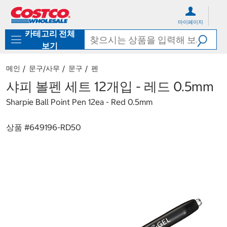
컨
메
텐
뉴
마이페이지
츠
로
카테고리 전체
로
바
바
로
보기
로
가
가
기
메인
문구/사무
문구
펜
기
샤피 볼펜 세트 12개입 - 레드 0.5mm
Sharpie Ball Point Pen 12ea - Red 0.5mm
상품 #
649196-RD50