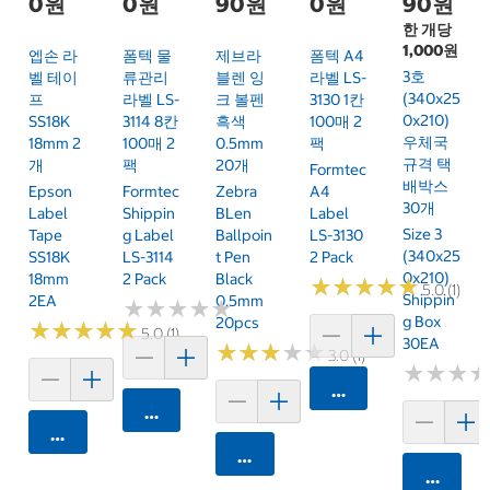
0원
0원
90원
0원
90원
한 개당
1,000원
엡손 라
폼텍 물
제브라
폼텍 A4
3호
벨 테이
류관리
블렌 잉
라벨 LS-
(340x25
프
라벨 LS-
크 볼펜
3130 1칸
0x210)
SS18K
3114 8칸
흑색
100매 2
우체국
18mm 2
100매 2
0.5mm
팩
규격 택
개
팩
20개
Formtec
배박스
Epson
Formtec
Zebra
A4
30개
Label
Shippin
BLen
Label
Size 3
Tape
G Label
Ballpoin
LS-3130
(340x25
SS18K
LS-3114
T Pen
2 Pack
0x210)
18mm
2 Pack
Black
★
★
★
★
★
★
★
★
★
★
5.0 (1)
Shippin
2EA
0.5mm
★
★
★
★
★
★
★
★
★
★
G Box
20pcs
★
★
★
★
★
★
★
★
★
★
5.0 (1)
30EA
★
★
★
★
★
★
★
★
★
★
3.0 (1)
★
★
★
★
★
★
카트에 담기
카트에 담기
카트에 담기
카트에 담기
카트에 