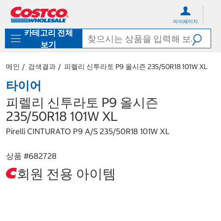
컨
메
텐
뉴
마이페이지
츠
로
카테고리 전체
로
바
바
로
보기
로
가
가
기
메인
검색결과
피렐리 신투라토 P9 올시즌 235/50R18 101W XL
기
타이어
피렐리 신투라토 P9 올시즌
235/50R18 101W XL
Pirelli CINTURATO P9 A/S 235/50R18 101W XL
상품 #
682728
회원 전용 아이템