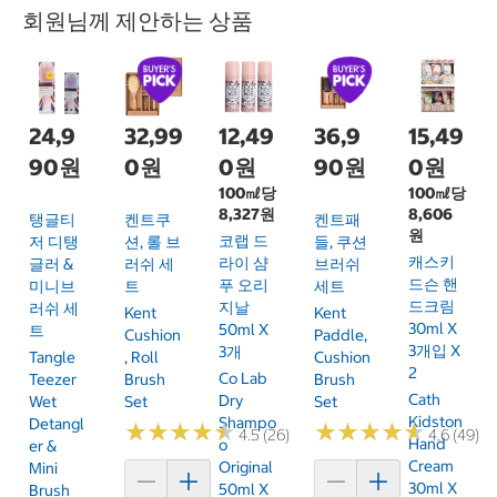
회원님께 제안하는 상품
24,9
32,99
12,49
36,9
15,49
90원
0원
0원
90원
0원
100㎖당
100㎖당
8,327원
8,606
탱글티
켄트쿠
켄트패
원
코랩 드
저 디탱
션, 롤 브
들, 쿠션
캐스키
라이 샴
글러 &
러쉬 세
브러쉬
드슨 핸
푸 오리
미니브
트
세트
드크림
지날
러쉬 세
Kent
Kent
30ml X
50ml X
트
Cushion
Paddle,
3개입 X
3개
Tangle
, Roll
Cushion
2
Co Lab
Teezer
Brush
Brush
Cath
Dry
Wet
Set
Set
Kidston
Shampo
Detangl
★
★
★
★
★
★
★
★
★
★
★
★
★
★
★
★
★
★
★
★
4.5 (26)
4.6 (49)
Hand
O
Er &
Cream
Original
Mini
30ml X
50ml X
Brush