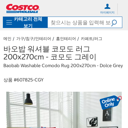
컨
메
텐
뉴
마이페이지
츠
로
카테고리 전체
로
바
바
로
보기
로
가
가
기
메인
가구/침구/인테리어
홈인테리어
카페트/러그
기
바오밥 워셔블 코모도 러그
200x270cm - 코모도 그레이
Baobab Washable Comodo Rug 200x270cm - Dolce Grey
상품 #
607825-CGY