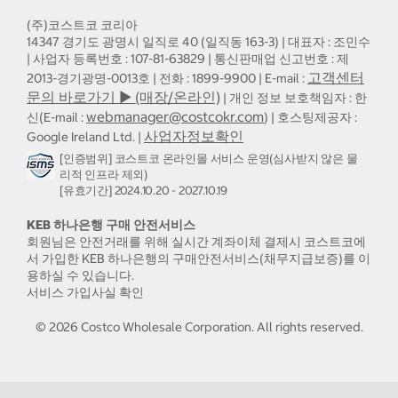
(주)코스트코 코리아
14347 경기도 광명시 일직로 40 (일직동 163-3) | 대표자 : 조민수
| 사업자 등록번호 : 107-81-63829 | 통신판매업 신고번호 : 제
고객센터
2013-경기광명-0013호 | 전화 : 1899-9900 | E-mail :
문의 바로가기 ▶ (매장/온라인)
| 개인 정보 보호책임자 : 한
webmanager@costcokr.com
신(E-mail :
) | 호스팅제공자 :
사업자정보확인
Google Ireland Ltd. |
[인증범위] 코스트코 온라인몰 서비스 운영(심사받지 않은 물
리적 인프라 제외)
[유효기간] 2024.10.20 - 2027.10.19
KEB 하나은행 구매 안전서비스
회원님은 안전거래를 위해 실시간 계좌이체 결제시 코스트코에
서 가입한 KEB 하나은행의 구매안전서비스(채무지급보증)를 이
용하실 수 있습니다.
서비스 가입사실 확인
©
2026
Costco Wholesale Corporation.
All rights reserved.