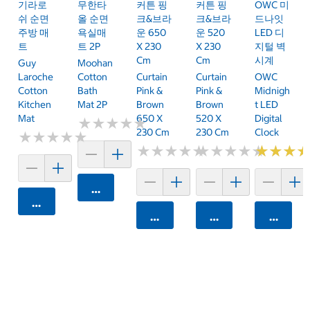
기라로
무한타
커튼 핑
커튼 핑
OWC 미
쉬 순면
올 순면
크&브라
크&브라
드나잇
주방 매
욕실매
운 650
운 520
LED 디
트
트 2P
X 230
X 230
지털 벽
Cm
Cm
시계
Guy
Moohan
Laroche
Cotton
Curtain
Curtain
OWC
Cotton
Bath
Pink &
Pink &
Midnigh
Kitchen
Mat 2P
Brown
Brown
T LED
Mat
650 X
520 X
Digital
★
★
★
★
★
★
★
★
★
★
230 Cm
230 Cm
Clock
★
★
★
★
★
★
★
★
★
★
★
★
★
★
★
★
★
★
★
★
★
★
★
★
★
★
★
★
★
★
★
★
★
★
★
★
카트에 담기
카트에 담기
카트에 담기
카트에 담기
카트에 