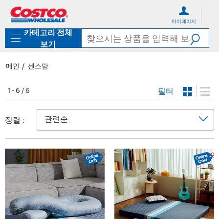
컨
메
텐
뉴
마이페이지
츠
로
카테고리 전체
로
바
바
로
보기
로
가
가
기
메인
센스맘
기
필터
1 - 6 / 6
정렬 :