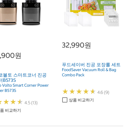
32,990원
9,900원
푸드세이버 진공 포장롤 세트
FoodSaver Vacuum Roll & Bag
코볼토 스마트코너 진공
Combo Pack
B573S
o Volto Smart Corner Power
★
★
★
★
★
★
★
★
★
★
er B573S
4.6 (9)
상품 비교하기
★
★
★
★
★
★
★
★
4.5 (13)
품 비교하기