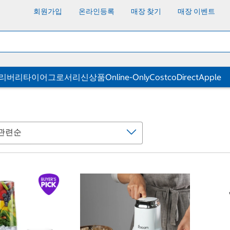
회원가입
온라인등록
매장 찾기
매장 이벤트
딜리버리
타이어
그로서리
신상품
Online-Only
CostcoDirect
Apple