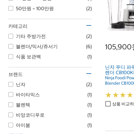
50만원 ~ 100만원
(2)
카테고리
기타 주방가전
(2)
105,90
블렌더/믹서/쥬서기
(6)
식품 보관백
(1)
닌자 푸디 파
렌더 CB100K
브랜드
Ninja Foodi Po
Blender CB10
닌자
(2)
★
★
★
★
★
★
★
★
바이타믹스
(1)
상품 비교
블렌텍
(1)
비앙코디푸로
(1)
아이붐
(1)