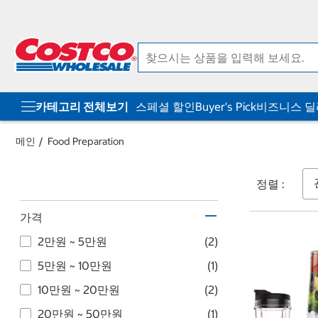
컨
메
텐
뉴
츠
로
로
바
바
로
로
가
가
기
기
카테고리 전체보기
스페셜 할인
Buyer's Pick
비즈니스 
메인
Food Preparation
정렬 :
가격
2만원 ~ 5만원
(2)
5만원 ~ 10만원
(1)
10만원 ~ 20만원
(2)
20만원 ~ 50만원
(1)