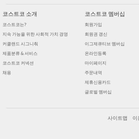
코스트코 소개
코스트코 멤버십
코스트코는?
회원가입
지속 가능을 위한 사회적 가치 경영
회원권 갱신
커클랜드 시그니춰
이그제큐티브 멤버십
제품분류 & 서비스
온라인등록
코스트코 커넥션
마이페이지
채용
주문내역
제휴신용카드
글로벌 멤버십
사이트맵
이