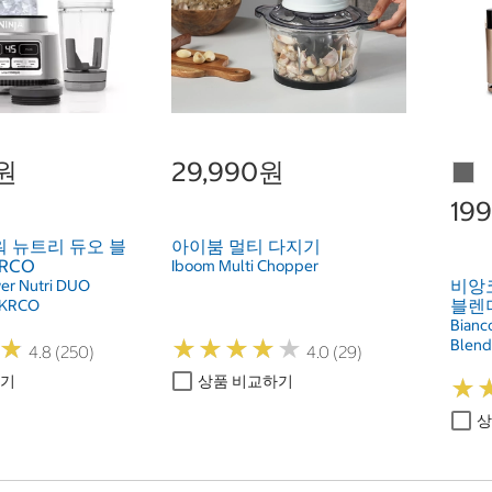
0원
29,990원
19
워 뉴트리 듀오 블
아이붐 멀티 다지기
RCO
Iboom Multi Chopper
비앙
wer Nutri DUO
블렌더
0KRCO
Bianc
★
★
★
★
★
★
★
★
★
★
★
★
Blend
4.8 (250)
4.0 (29)
하기
상품 비교하기
★
★
상