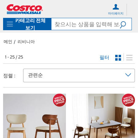
컨
메
텐
뉴
마이페이지
츠
로
카테고리 전체
로
바
바
로
보기
로
가
가
기
메인
리비니아
기
필터
1 - 25 / 25
정렬 :