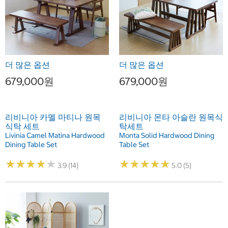
더 많은 옵션
더 많은 옵션
679,000원
679,000원
리비니아 카멜 마티나 원목
리비니아 몬타 아슬란 원목식
식탁 세트
탁세트
Livinia Camel Matina Hardwood
Monta Solid Hardwood Dining
Dining Table Set
Table Set
★
★
★
★
★
★
★
★
★
★
★
★
★
★
★
★
★
★
★
★
3.9 (14)
5.0 (5)