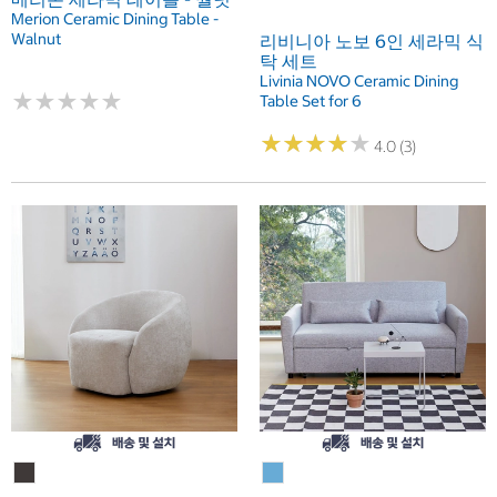
Merion Ceramic Dining Table -
Walnut
리비니아 노보 6인 세라믹 식
탁 세트
Livinia NOVO Ceramic Dining
★
★
★
★
★
★
★
★
★
★
Table Set for 6
★
★
★
★
★
★
★
★
★
★
4.0 (3)