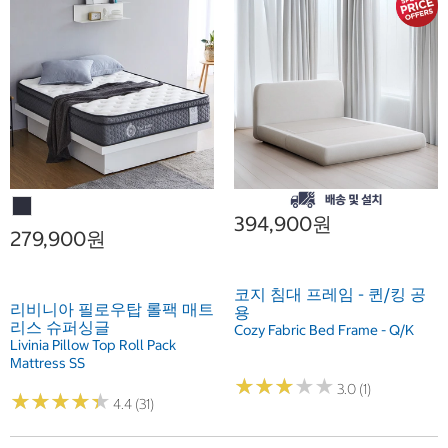
394,900원
279,900원
코지 침대 프레임 - 퀸/킹 공
리비니아 필로우탑 롤팩 매트
용
리스 슈퍼싱글
Cozy Fabric Bed Frame - Q/K
Livinia Pillow Top Roll Pack
Mattress SS
★
★
★
★
★
★
★
★
★
★
3.0 (1)
★
★
★
★
★
★
★
★
★
★
4.4 (31)