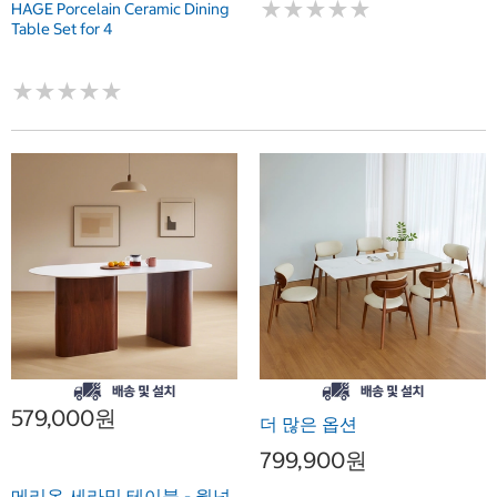
★
★
★
★
★
★
★
★
★
★
HAGE Porcelain Ceramic Dining
Table Set for 4
★
★
★
★
★
★
★
★
★
★
579,000원
더 많은 옵션
799,900원
메리온 세라믹 테이블 - 월넛