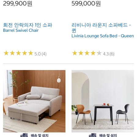
299,900원
599,000원
회전 안락의자 1인 소파
리비니아 라운지 소파베드 -
퀸
Barrel Swivel Chair
Livinia Lounge Sofa Bed - Queen
★
★
★
★
★
★
★
★
★
★
★
★
★
★
★
★
★
★
★
★
5.0 (4)
4.3 (6)