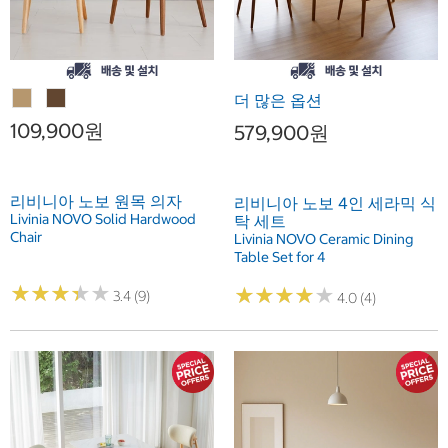
더 많은 옵션
109,900원
579,900원
리비니아 노보 원목 의자
리비니아 노보 4인 세라믹 식
Livinia NOVO Solid Hardwood
탁 세트
Chair
Livinia NOVO Ceramic Dining
Table Set for 4
★
★
★
★
★
★
★
★
★
★
★
★
★
★
★
★
★
★
★
★
3.4 (9)
4.0 (4)