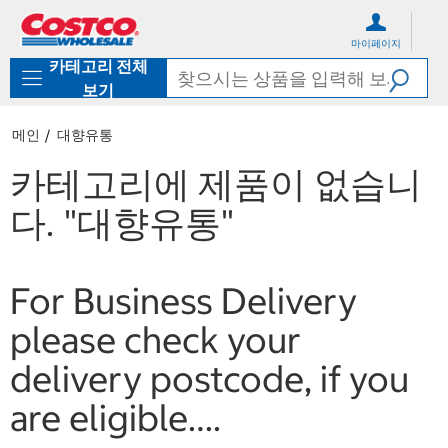
컨
메
텐
뉴
마이페이지
츠
로
카테고리 전체
로
바
바
로
보기
로
가
가
기
메인
대향유통
기
카테고리에 제품이 없습니
다.
"대향유통"
For Business Delivery
please check your
delivery postcode, if you
are eligible….