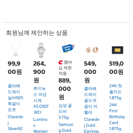
회원님께 제안하는 상품
멤버
99,9
264,
549,
519,0
십 제한
00원
900
000
00원
적용
원
원
889,
클라베
24K 첫
000
루미녹
클라베
드제이
돌카드
스 여성
드제이
원
실버925
1.875g
시계
골드귀
목걸이
24K
삼성 골
XS.0307
걸이 아
요르
First
드바
.WO
벨라
Clavede
Birthday
3.75g
Lumino
Clavede
J
Card
Samsun
X
J Gold
Silver92
1.875g
G Gold
Women'
Earrings