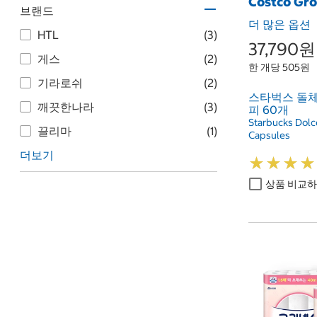
Costco Gr
브랜드
더 많은 옵션
HTL
(3)
37,790원
게스
(2)
한 개당 505원
기라로쉬
(2)
스타벅스 돌
깨끗한나라
(3)
피 60개
Starbucks Dolc
끌리마
(1)
Capsules
더보기
★
★
★
★
★
★
★
★
상품 비교