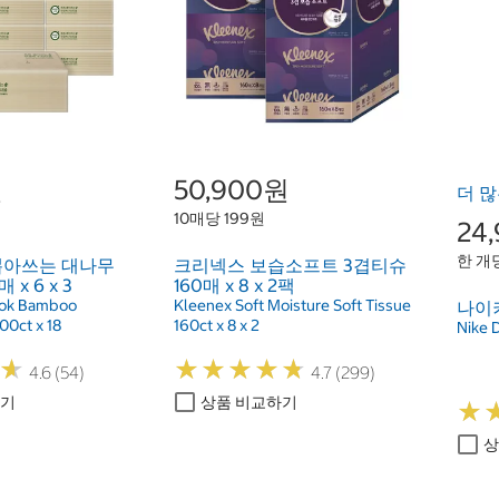
원
50,900원
더 많
10매당 199원
24
한 개당
뽑아쓰는 대나무
크리넥스 보습소프트 3겹티슈
x 6 x 3
160매 x 8 x 2팩
Tok Bamboo
Kleenex Soft Moisture Soft Tissue
나이키
00ct x 18
160ct x 8 x 2
Nike 
★
★
★
★
★
★
★
★
★
★
★
★
4.6 (54)
4.7 (299)
하기
상품 비교하기
★
★
상