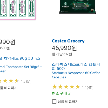
,990원
Costco Grocery
46,990원
 680원
한 개당 617원
 치약세트 98g x 3 +스
스타벅스 네스프레소 캡슐커
mol Toothpaste Set 98gx3 +
피 60개
zer
Starbucks Nespresso 60 Coffee
Capsules
★
★
★
★
★
★
★
★
4.5 (51)
★
★
★
★
★
★
★
★
★
★
4.7 (411)
품 비교하기
최소구매 2
상품 비교하기