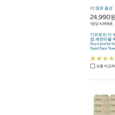
더 많은 옵션
24,990
1장당 4,998원
기라로쉬 더 
염 세면타월 4
Guy Laroche S
Dyed Face Tow
★
★
★
★
★
★
★
★
상품 비교