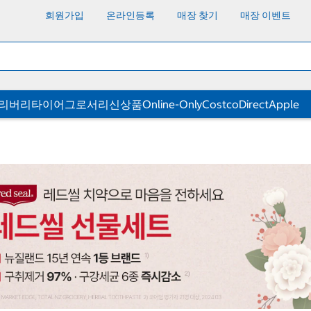
회원가입
온라인등록
매장 찾기
매장 이벤트
딜리버리
타이어
그로서리
신상품
Online-Only
CostcoDirect
Apple