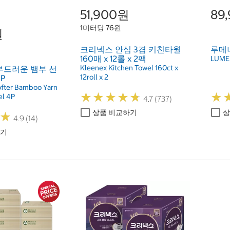
51,900원
89
1미터당 76원
원
크리넥스 안심 3겹 키친타월
루메나
160매 x 12롤 x 2팩
LUMEN
Kleenex Kitchen Towel 160ct x
부드러운 뱀부 선
12roll x 2
P
ofter Bamboo Yarn
★
★
★
★
★
★
★
★
★
★
★
★
el 4P
4.7 (737)
상품 비교하기
상
★
★
4.9 (14)
하기