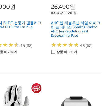
,900원
26,490원
100㎖당 22,261원
 BLDC 선풍기 팬플러그
AHC 텐 레볼루션 리얼 아이크
림 포 페이스 35mlx3+7mlx2
A BLDC fan Fan Plug
AHC Ten Revolution Real
Eyecream for Face
★
★
★
★
★
★
★
★
★
★
★
★
★
★
★
★
★
★
4.5 (118)
4.8 (60)
품 비교하기
상품 비교하기