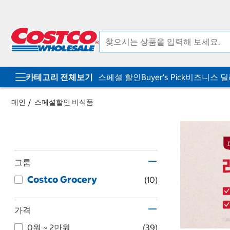
컨
메
텐
뉴
츠
로
로
바
바
로
로
가
가
기
기
카테고리 전체보기
스페셜 할인
Buyer's Pick
비즈니스 
메인
스페셜할인 비식품
그룹
Costco Grocery
(10)
가격
0원 ~ 2만원
(39)