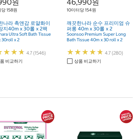
,990원
46,990원
당 158원
10미터당 154원
한나라 촉앤감 로얄화이
깨끗한나라 순수 프리미엄 슈
지40m x 30롤 x 2팩
퍼롱 40m x 30롤 x 2
ara Ultra Soft Bath Tissue
Soonsoo Premium Super Long
30roll x 2
Bath Tissue 40m x 30 roll x 2
★
★
★
★
★
★
★
★
★
★
★
★
★
★
★
★
★
★
4.7 (1546)
4.7 (280)
품 비교하기
상품 비교하기