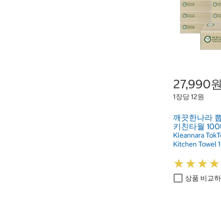
27,990
1장당 12원
깨끗한나라 
키친타월 100매 
Kleannara Tok
Kitchen Towel 1
★
★
★
★
★
★
★
★
상품 비교