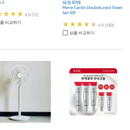
세트10매
x 2
Pierre Cardin DoubleLined Towel
★
★
★
★
★
★
★
★
Set 10P
4.8 (12)
품 비교하기
★
★
★
★
★
★
★
★
★
★
4.4 (199)
상품 비교하기