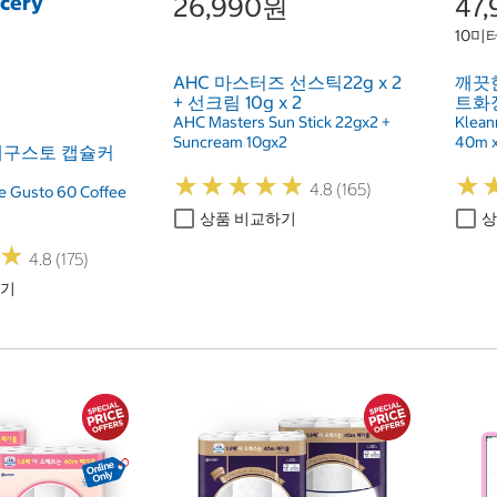
ocery
26,990원
47
10미터
AHC 마스터즈 선스틱22g x 2
깨끗
+ 선크림 10g x 2
트화장
AHC Masters Sun Stick 22gx2 +
Kleann
Suncream 10gx2
40m x 
체구스토 캡슐커
★
★
★
★
★
★
★
★
★
★
★
★
4.8 (165)
e Gusto 60 Coffee
상품 비교하기
상
★
★
4.8 (175)
하기