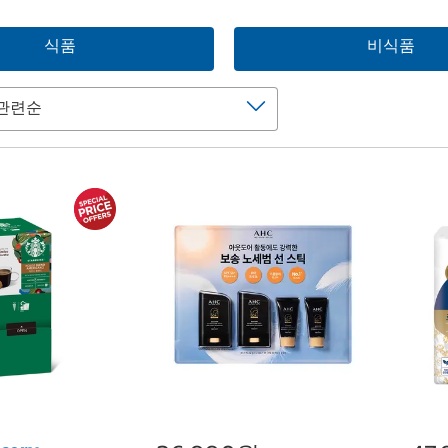
식품
비식품