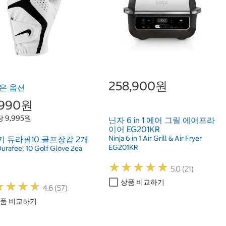
258,900원
은 옵션
,990원
 9,995원
닌자 6 in 1 에어 그릴 에어프라
이어 EG201KR
Ninja 6 in 1 Air Grill & Air Fryer
 듀라필10 골프장갑 2개
EG201KR
Durafeel 10 Golf Glove 2ea
★
★
★
★
★
★
★
★
★
★
5.0 (21)
상품 비교하기
★
★
★
★
★
★
★
★
4.6 (57)
품 비교하기