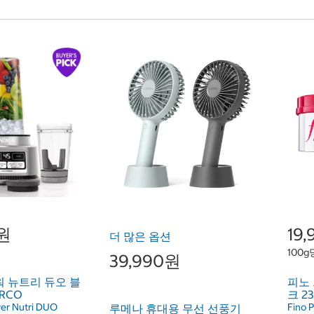
0원
19
더 많은 옵션
100g
39,990원
워 뉴트리 듀오 블
피노
RCO
크 2
wer Nutri DUO
Fino 
루메나 휴대용 무선 선풍기