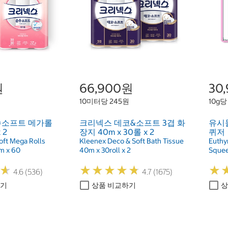
원
66,900원
30
10미터당 245원
10g당
수소프트 메가롤
크리넥스 데코&소프트 3겹 화
유시몰
 2
장지 40m x 30롤 x 2
퀴저
oft Mega Rolls
Kleenex Deco & Soft Bath Tissue
Euthy
m x 60
40m x 30roll x 2
Squee
★
★
★
★
★
★
★
★
★
★
★
★
★
★
4.6 (536)
4.7 (1675)
하기
상품 비교하기
상