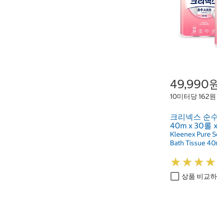
49,990
10미터당 162원
크리넥스 순
40m x 30롤 x
Kleenex Pure S
Bath Tissue 40
★
★
★
★
★
★
★
★
상품 비교