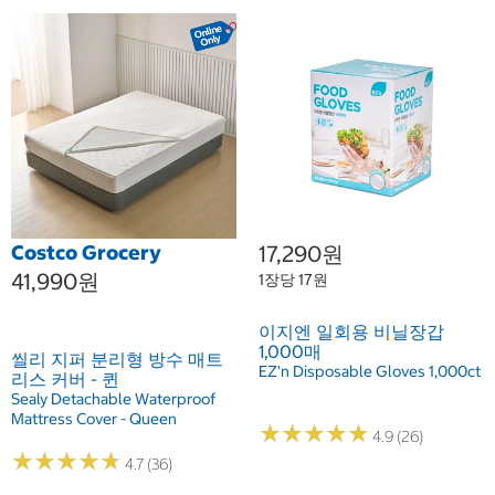
Costco Grocery
17,290원
41,990원
1장당 17원
이지엔 일회용 비닐장갑
1,000매
씰리 지퍼 분리형 방수 매트
EZ'n Disposable Gloves 1,000ct
리스 커버 - 퀸
Sealy Detachable Waterproof
Mattress Cover - Queen
★
★
★
★
★
★
★
★
★
★
4.9 (26)
★
★
★
★
★
★
★
★
★
★
4.7 (36)