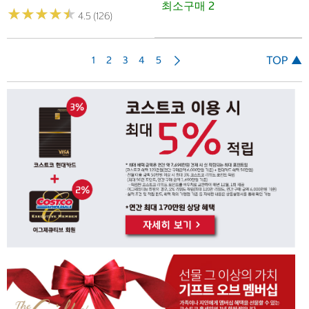
최소구매 2
★
★
★
★
★
★
★
★
★
★
4.5 (126)
다
TOP ▲
1
2
3
4
5
음