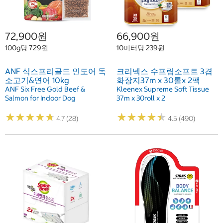
72,900원
66,900원
100g당 729원
10미터당 239원
ANF 식스프리골드 인도어 독
크리넥스 수프림소프트 3겹
소고기&연어 10kg
화장지37m x 30롤x 2팩
ANF Six Free Gold Beef &
Kleenex Supreme Soft Tissue
Salmon for Indoor Dog
37m x 30roll x 2
★
★
★
★
★
★
★
★
★
★
★
★
★
★
★
★
★
★
★
★
4.7 (28)
4.5 (490)