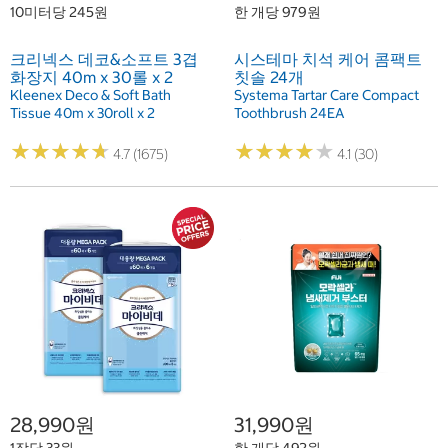
10미터당 245원
한 개당 979원
크리넥스 데코&소프트 3겹
시스테마 치석 케어 콤팩트
화장지 40m x 30롤 x 2
칫솔 24개
Kleenex Deco & Soft Bath
Systema Tartar Care Compact
Tissue 40m x 30roll x 2
Toothbrush 24EA
★
★
★
★
★
★
★
★
★
★
★
★
★
★
★
★
★
★
★
★
4.7 (1675)
4.1 (30)
28,990원
31,990원