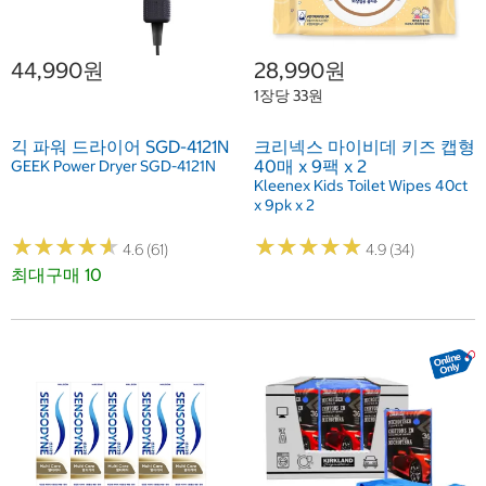
44,990원
28,990원
1장당 33원
긱 파워 드라이어 SGD-4121N
크리넥스 마이비데 키즈 캡형
40매 x 9팩 x 2
GEEK Power Dryer SGD-4121N
Kleenex Kids Toilet Wipes 40ct
x 9pk x 2
★
★
★
★
★
★
★
★
★
★
★
★
★
★
★
★
★
★
★
★
4.6 (61)
4.9 (34)
최대구매 10