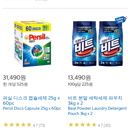
31,490원
13,490원
한 개당 525원
100g당 225원
퍼실 디스크 캡슐세제 25g x
비트 분말 세탁세제 파우치
60pc
3kg x 2
Persil Discs Capsule 25g x 60pc
Beat Powder Laundry Detergent
Pouch 3kg x 2
★
★
★
★
★
★
★
★
★
★
★
★
★
★
★
★
★
★
★
★
4.7 (73)
4.7 (30)