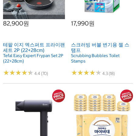
82,900원
17,990원
테팔 이지 엑스퍼트 프라이팬
스크러빙 버블 변기용 젤 스
세트 2P (22+28cm)
탬프
Tefal Easy Expert Frypan Set 2P
Scrubbing Bubbles Toilet
(22+28cm)
Stamps
★
★
★
★
★
★
★
★
★
★
★
★
★
★
★
★
★
★
★
★
4.4 (70)
4.3 (18)