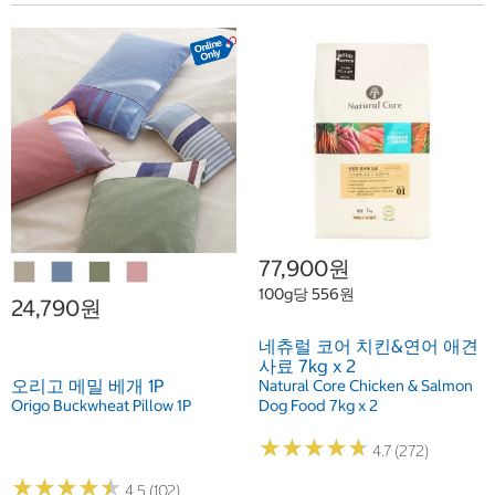
77,900원
100g당 556원
24,790원
네츄럴 코어 치킨&연어 애견
사료 7kg x 2
오리고 메밀 베개 1P
Natural Core Chicken & Salmon
Origo Buckwheat Pillow 1P
Dog Food 7kg x 2
★
★
★
★
★
★
★
★
★
★
4.7 (272)
★
★
★
★
★
★
★
★
★
★
4.5 (102)