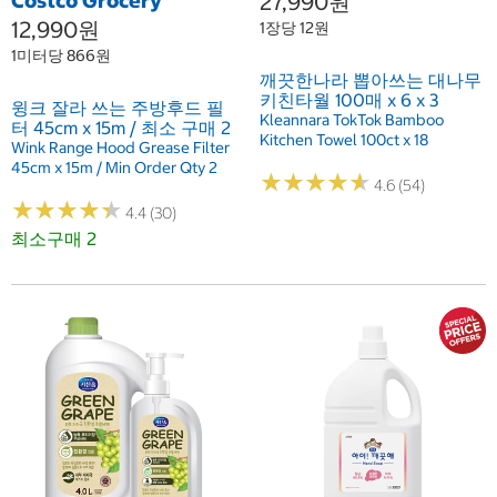
Costco Grocery
27,990원
12,990원
1장당 12원
1미터당 866원
깨끗한나라 뽑아쓰는 대나무
키친타월 100매 x 6 x 3
윙크 잘라 쓰는 주방후드 필
Kleannara TokTok Bamboo
터 45cm x 15m / 최소 구매 2
Kitchen Towel 100ct x 18
Wink Range Hood Grease Filter
45cm x 15m / Min Order Qty 2
★
★
★
★
★
★
★
★
★
★
4.6 (54)
★
★
★
★
★
★
★
★
★
★
4.4 (30)
최소구매 2