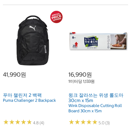
41,990원
16,990원
1미터당 1,133원
푸마 챌린저 2 백팩
윙크 잘라쓰는 위생 롤도마
30cm x 15m
Puma Challenger 2 Backpack
Wink Disposable Cutting Roll
Board 30cm x 15m
★
★
★
★
★
★
★
★
★
★
★
★
★
★
★
★
★
★
★
★
4.8 (4)
5.0 (3)