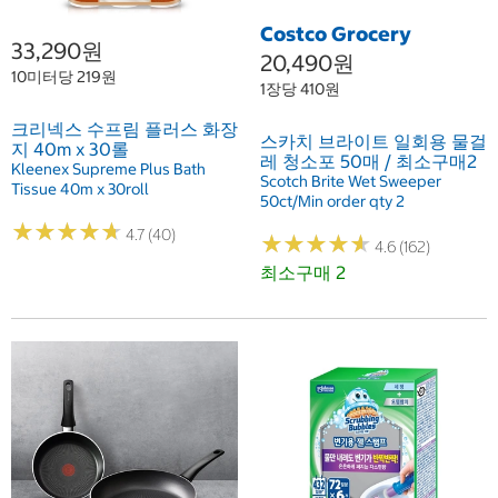
Costco Grocery
33,290원
20,490원
10미터당 219원
1장당 410원
크리넥스 수프림 플러스 화장
스카치 브라이트 일회용 물걸
지 40m x 30롤
레 청소포 50매 / 최소구매2
Kleenex Supreme Plus Bath
Scotch Brite Wet Sweeper
Tissue 40m x 30roll
50ct/Min order qty 2
★
★
★
★
★
★
★
★
★
★
4.7 (40)
★
★
★
★
★
★
★
★
★
★
4.6 (162)
최소구매 2