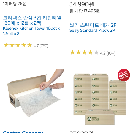
34,990원
1미터당 76원
한 개당 17,495원
크리넥스 안심 3겹 키친타월
160매 x 12롤 x 2팩
씰리 스탠다드 베개 2P
Kleenex Kitchen Towel 160ct x
Sealy Standard Pillow 2P
12roll x 2
★
★
★
★
★
★
★
★
★
★
4.7 (737)
★
★
★
★
★
★
★
★
★
★
4.2 (104)