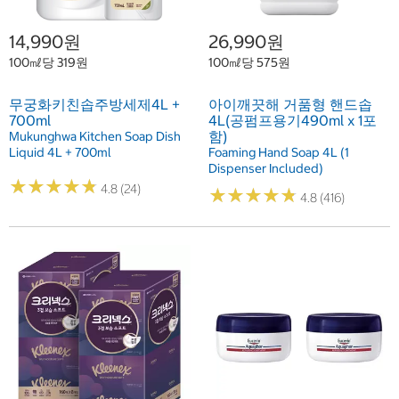
14,990원
26,990원
100㎖당 319원
100㎖당 575원
무궁화키친솝주방세제4L +
아이깨끗해 거품형 핸드솝
700ml
4L(공펌프용기490ml x 1포
함)
Mukunghwa Kitchen Soap Dish
Liquid 4L + 700ml
Foaming Hand Soap 4L (1
Dispenser Included)
★
★
★
★
★
★
★
★
★
★
4.8 (24)
★
★
★
★
★
★
★
★
★
★
4.8 (416)