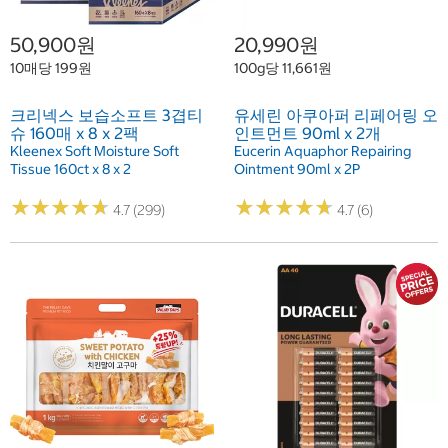
50,900원
20,990원
10매당 199원
100g당 11,661원
크리넥스 보습소프트 3겹티
유세린 아쿠아퍼 리페어링 오
슈 160매 x 8 x 2팩
인트먼트 90ml x 2개
Kleenex Soft Moisture Soft
Eucerin Aquaphor Repairing
Tissue 160ct x 8 x 2
Ointment 90ml x 2P
★
★
★
★
★
★
★
★
★
★
★
★
★
★
★
★
★
★
★
★
4.7 (299)
4.7 (6)