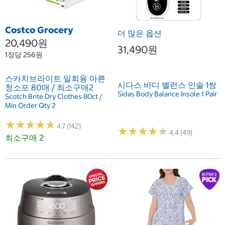
Costco Grocery
더 많은 옵션
20,490원
31,490원
1장당 256원
스카치브라이트 일회용 마른
시다스 바디 밸런스 인솔 1쌍
청소포 80매 / 최소구매2
Sidas Body Balance Insole 1 Pair
Scotch Brite Dry Clothes 80ct /
Min Order Qty 2
★
★
★
★
★
★
★
★
★
★
4.7 (142)
★
★
★
★
★
★
★
★
★
★
4.4 (49)
최소구매 2