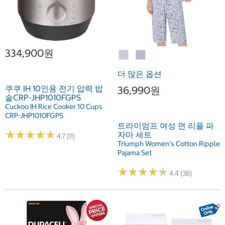
334,900원
더 많은 옵션
쿠쿠 IH 10인용 전기 압력 밥
36,990원
솥CRP-JHP1010FGPS
Cuckoo IH Rice Cooker 10 Cups
CRP-JHP1010FGPS
트라이엄프 여성 면 리플 파
★
★
★
★
★
★
★
★
★
★
자마 세트
4.7 (11)
Triumph Women's Cotton Ripple
Pajama Set
★
★
★
★
★
★
★
★
★
★
4.4 (38)