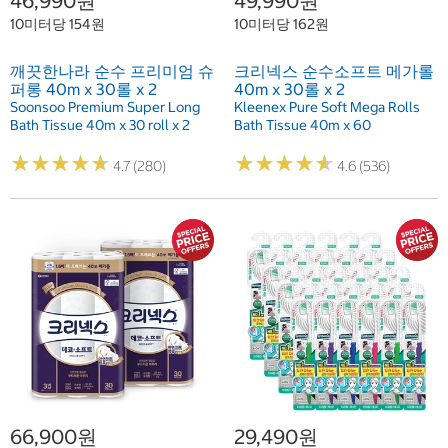
46,990원
49,990원
10미터당 154원
10미터당 162원
깨끗한나라 순수 프리미엄 슈
크리넥스 순수소프트 메가롤
퍼롱 40m x 30롤 x 2
40m x 30롤 x 2
Soonsoo Premium Super Long
Kleenex Pure Soft Mega Rolls
Bath Tissue 40m x 30 roll x 2
Bath Tissue 40m x 60
★
★
★
★
★
★
★
★
★
★
★
★
★
★
★
★
★
★
★
★
4.7 (280)
4.6 (536)
66,900원
29,490원