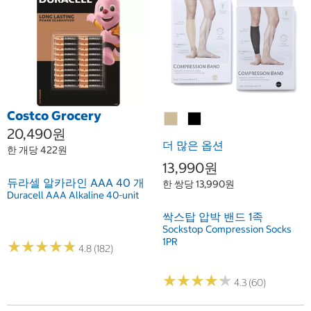
Costco Grocery
20,490원
더 많은 옵션
한 개당 422원
13,990원
듀라셀 알카라인 AAA 40 개
한 쌍당 13,990원
Duracell AAA Alkaline 40-unit
싹스탑 압박 밴드 1족
Sockstop Compression Socks
1PR
★
★
★
★
★
★
★
★
★
★
4.8 (182)
★
★
★
★
★
★
★
★
★
★
4.3 (60)