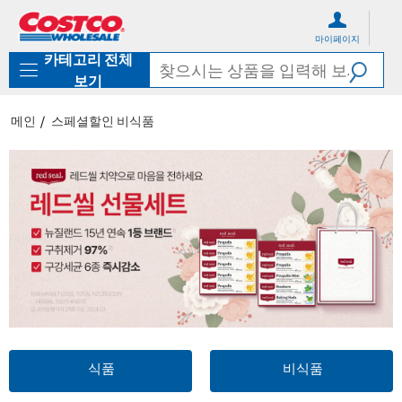
컨
메
텐
뉴
마이페이지
츠
로
카테고리 전체
로
바
바
로
보기
로
가
가
기
메인
스페셜할인 비식품
기
식품
비식품