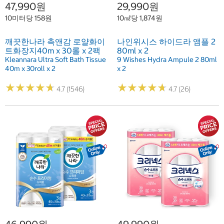
47,990원
29,990원
10미터당 158원
10㎖당 1,874원
깨끗한나라 촉앤감 로얄화이
나인위시스 하이드라 앰플 2
트화장지40m x 30롤 x 2팩
80ml x 2
Kleannara Ultra Soft Bath Tissue
9 Wishes Hydra Ampule 2 80ml
40m x 30roll x 2
x 2
★
★
★
★
★
★
★
★
★
★
★
★
★
★
★
★
★
★
★
★
4.7 (1546)
4.7 (26)