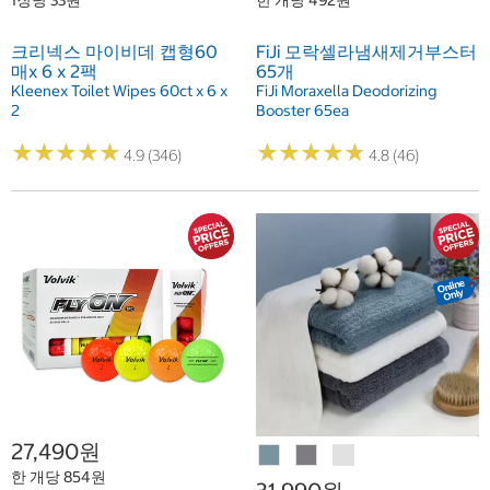
1장당 33원
한 개당 492원
크리넥스 마이비데 캡형60
FiJi 모락셀라냄새제거부스터
매x 6 x 2팩
65개
Kleenex Toilet Wipes 60ct x 6 x
FiJi Moraxella Deodorizing
2
Booster 65ea
★
★
★
★
★
★
★
★
★
★
★
★
★
★
★
★
★
★
★
★
4.9 (346)
4.8 (46)
27,490원
한 개당 854원