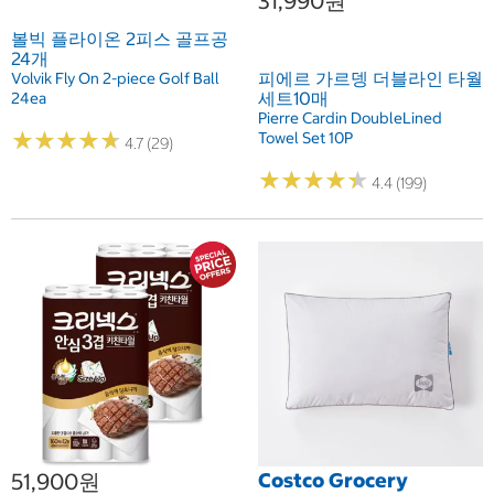
31,990원
볼빅 플라이온 2피스 골프공
24개
피에르 가르뎅 더블라인 타월
Volvik Fly On 2-piece Golf Ball
세트10매
24ea
Pierre Cardin DoubleLined
★
★
★
★
★
★
★
★
★
★
Towel Set 10P
4.7 (29)
★
★
★
★
★
★
★
★
★
★
4.4 (199)
51,900원
Costco Grocery