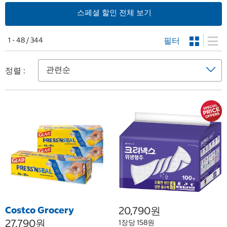
스페셜 할인 전체 보기
필터
1 - 48 / 344
정렬 :
Costco Grocery
20,790원
27,790원
1장당 158원