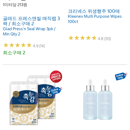
1미터당 213원
크리넥스 위생행주 100매
Kleenex Multi Purpose Wipes
글래드 프레스앤씰 매직랩 3
100ct
팩 / 최소구매 2
Glad Press'n Seal Wrap 3pk /
Min Qty 2
★
★
★
★
★
★
★
★
★
★
4.8 (93)
★
★
★
★
★
★
★
★
★
★
4.9 (14)
최소구매 2