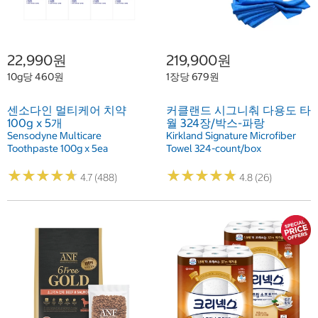
22,990원
219,900원
10g당 460원
1장당 679원
센소다인 멀티케어 치약
커클랜드 시그니춰 다용도 타
100g x 5개
월 324장/박스-파랑
Sensodyne Multicare
Kirkland Signature Microfiber
Toothpaste 100g x 5ea
Towel 324-count/box
★
★
★
★
★
★
★
★
★
★
★
★
★
★
★
★
★
★
★
★
4.7 (488)
4.8 (26)