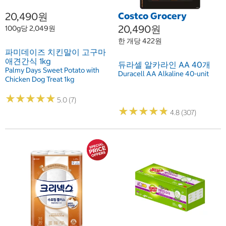
20,490원
Costco Grocery
20,490원
100g당 2,049원
한 개당 422원
파미데이즈 치킨말이 고구마
애견간식 1kg
듀라셀 알카라인 AA 40개
Palmy Days Sweet Potato with
Duracell AA Alkaline 40-unit
Chicken Dog Treat 1kg
★
★
★
★
★
★
★
★
★
★
5.0 (7)
★
★
★
★
★
★
★
★
★
★
4.8 (307)