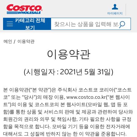
컨
메
텐
뉴
마이페이지
츠
로
카테고리 전체
로
바
바
로
보기
로
가
가
기
메인
이용약관
기
이용약관
(시행일자 : 2021년 5월 31일)
본 이용약관(“본 약관”)은 주식회사 코스트코 코리아(“코스트
코” 또는 “당사”)의 매장 이용, www.costco.co.kr(“본 웹사이
트”)의 이용 및 코스트코의 본 웹사이트(모바일 웹, 앱 등 포
함)를 통한 상품 및 서비스의 판매 및 제공과 관련하여 당사와
회원간의 권리와 의무 및 책임사항, 기타 필요한 사항을 규정
함을 목적으로 합니다. 모바일 기기 등을 이용한 전자거래에
대해서도 그 성질에 반하지 않는 한 이 약관을 준용합니다.