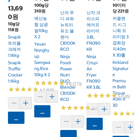
100g당
10미터
13,69
310원
당 221원
닌자 푸
닌자 크
0원
예산농
커클랜
디 파워
리스피
10g당
협 삼광
드 시그
뉴트리
에어프
118원
쌀10kg
니춰 프
듀오 블
라이어
X 2
리미엄 3
Snapik
렌더
3.8L
겹화장
트러플
CB100K
FN090
Yesan
지40m
크래커
RCO
KR
Nonghy
X 30롤
1.16kg
Up
Ninja
Ninja
Samgwa
Kirkland
Snapik
Foodi
Crispi
Ng Rice
Signatur
Truffle
Power
Air
10kg X 2
E
Cracker
Nutri
Fryer
Premiu
1.16kg
DUO
FN090
★
★
★
★
★
★
★
★
★
★
4.8 (273)
M Bath
Blender
KR 3.8L
★
★
★
★
★
★
★
★
★
★
4.7 (159)
Tissue
CB100K
★
★
★
★
★
★
★
★
★
★
5.0 (6)
40m X
RCO
30
★
★
★
★
★
★
★
★
★
★
4.8 (250)
카트에 담기
★
★
★
★
★
★
카트에 담기
카트에 담기
카트에 담기