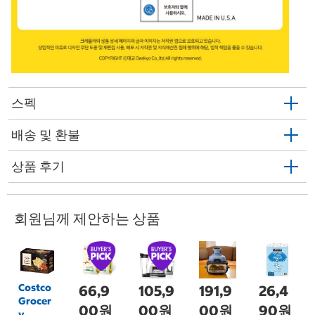
스펙
배송 및 환불
상품 후기
회원님께 제안하는 상품
Costco
66,9
105,9
191,9
26,4
Grocer
00원
00원
00원
90원
y