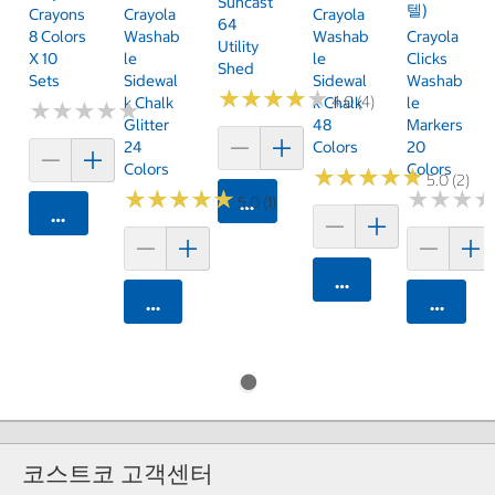
Suncast
텔)
Crayons
Crayola
Crayola
64
8 Colors
Washab
Washab
Crayola
Utility
X 10
Le
Le
Clicks
Shed
Sets
Sidewal
Sidewal
Washab
★
★
★
★
★
★
★
★
★
★
4.0 (4)
K Chalk
K Chalk
Le
★
★
★
★
★
★
★
★
★
★
Glitter
48
Markers
24
Colors
20
Colors
Colors
★
★
★
★
★
★
★
★
★
★
5.0 (2)
★
★
★
★
★
★
★
★
★
★
★
★
★
★
★
★
5.0 (1)
카트에 담기
카트에 담기
카트에 담기
카트에 담기
카트에 
코스트코 고객센터