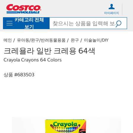
컨
메
텐
뉴
마이페이지
츠
로
카테고리 전체
로
바
바
로
보기
로
가
가
기
메인
유아동/완구/반려동물용품
완구
미술놀이/DIY
기
크레욜라 일반 크레용 64색
Crayola Crayons 64 Colors
상품 #
683503