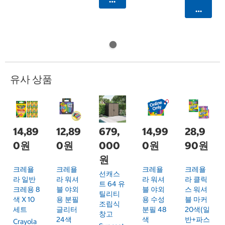
카트에 
유사 상품
14,89
12,89
679,
14,99
28,9
0원
0원
000
0원
90원
원
크레욜
크레욜
크레욜
크레욜
선캐스
라 일반
라 워셔
라 워셔
라 클릭
트 64 유
크레용 8
블 야외
블 야외
스 워셔
틸리티
색 X 10
용 분필
용 수성
블 마커
조립식
세트
글리터
분필 48
20색(일
창고
24색
색
반+파스
Crayola