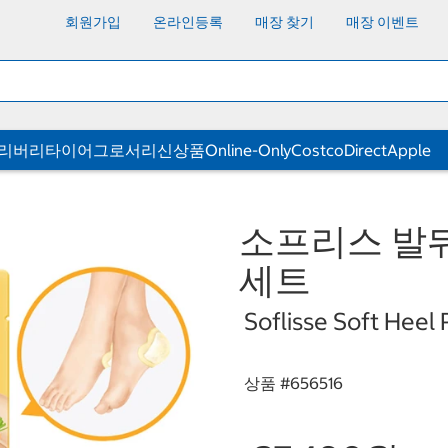
회원가입
온라인등록
매장 찾기
매장 이벤트
딜리버리
타이어
그로서리
신상품
Online-Only
CostcoDirect
Apple
소프리스 발뒤
세트
Soflisse Soft Heel 
상품 #
656516