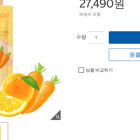
27,490원
배송비 포함
수량
원클
상품 비교하기