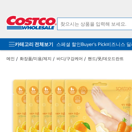
컨
메
텐
뉴
츠
로
로
바
바
로
로
가
가
기
기
카테고리 전체보기
스페셜 할인
Buyer's Pick
비즈니스 
메인
화장품/미용/제지
바디/구강케어
핸드/풋/데오드란트