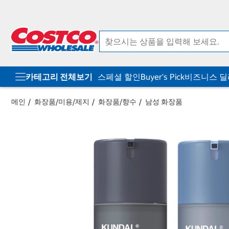
컨
메
텐
뉴
츠
로
로
바
바
로
로
가
가
기
기
카테고리 전체보기
스페셜 할인
Buyer's Pick
비즈니스 
메인
화장품/미용/제지
화장품/향수
남성 화장품