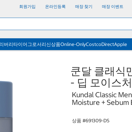
회원가입
온라인등록
매장 찾기
매장 이벤트
딜리버리
타이어
그로서리
신상품
Online-Only
CostcoDirect
Apple
쿤달 클래식맨즈
- 딥 모이스처
Kundal Classic Men'
Moisture + Sebum 
상품 #
691309-DS