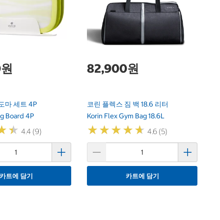
W
21
0원
82,900원
도마 세트 4P
코린 플렉스 짐 백 18.6 리터
ng Board 4P
Korin Flex Gym Bag 18.6L
★
★
★
★
★
★
★
★
★
★
★
★
★
★
4.4 (9)
4.6 (5)
카트에 담기
카트에 담기