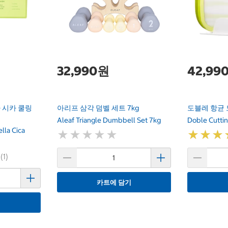
32,990원
42,99
 시카 쿨링
아리프 삼각 덤벨 세트 7kg
도블레 항균 
Aleaf Triangle Dumbbell Set 7kg
Doble Cutti
lla Cica
★
★
★
★
★
★
★
★
★
★
★
★
★
★
★
★
(1)
카트에 담기
기