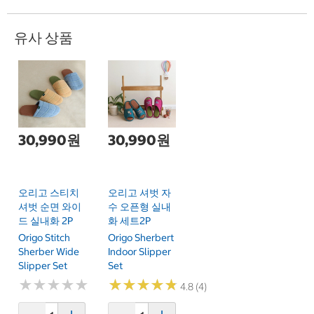
유사 상품
30,990원
30,990원
오리고 스티치
오리고 셔벗 자
셔벗 순면 와이
수 오픈형 실내
드 실내화 2P
화 세트2P
Origo Stitch
Origo Sherbert
Sherber Wide
Indoor Slipper
Slipper Set
Set
★
★
★
★
★
★
★
★
★
★
★
★
★
★
★
★
★
★
★
★
4.8 (4)