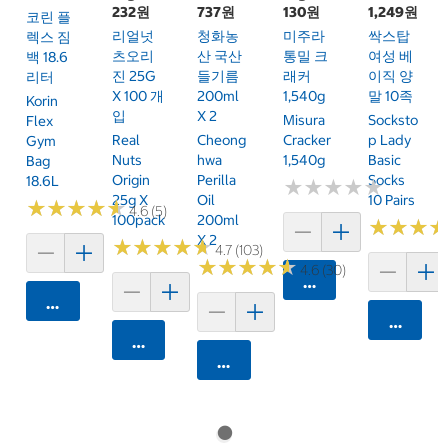
232원
737원
130원
1,249원
코린 플
리얼넛
청화농
미주라
싹스탑
렉스 짐
츠오리
산 국산
통밀 크
여성 베
백 18.6
진 25G
들기름
래커
이직 양
리터
X 100 개
200ml
1,540g
말 10족
Korin
입
X 2
Misura
Socksto
Flex
Real
Cheong
Cracker
P Lady
Gym
Nuts
Hwa
1,540g
Basic
Bag
Origin
Perilla
Socks
18.6L
★
★
★
★
★
★
★
★
★
★
25g X
Oil
10 Pairs
★
★
★
★
★
★
★
★
★
★
4.6 (5)
100pack
200ml
★
★
★
★
★
★
X 2
★
★
★
★
★
★
★
★
★
★
4.7 (103)
★
★
★
★
★
★
★
★
★
★
4.6 (30)
카트에 담기
카트에 담기
카트에 
카트에 담기
카트에 담기