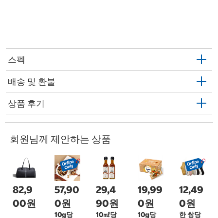
스펙
배송 및 환불
상품 후기
회원님께 제안하는 상품
82,9
57,90
29,4
19,99
12,49
00원
0원
90원
0원
0원
10g당
10㎖당
10g당
한 쌍당