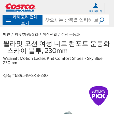
컨
메
텐
뉴
마이페이지
츠
로
카테고리 전체
로
바
바
로
보기
로
가
가
기
메인
의류/가방/잡화
여성신발
여성 운동화
기
윌라밋 모션 여성 니트 컴포트 운동화
- 스카이 블루, 230mm
Willamitt Motion Ladies Knit Comfort Shoes - Sky Blue,
230mm
상품 #
689549-SKB-230