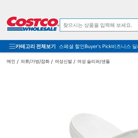
컨
메
텐
뉴
츠
로
로
바
바
로
로
가
가
기
기
카테고리 전체보기
스페셜 할인
Buyer's Pick
비즈니스 
메인
의류/가방/잡화
여성신발
여성 슬리퍼/샌들