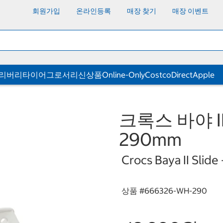
회원가입
온라인등록
매장 찾기
매장 이벤트
딜리버리
타이어
그로서리
신상품
Online-Only
CostcoDirect
Apple
크록스 바야 I
290mm
Crocs Baya II Slid
상품 #
666326-WH-290