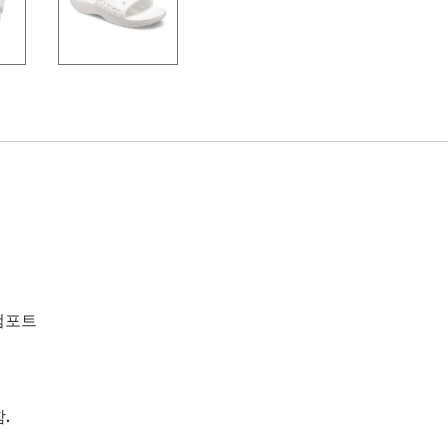
 컴포트
함.