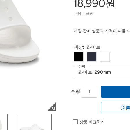
18,990원
배송비 포함
매장 판매 상품과 가격이 다를 
Select product
색상:
화이트
선택
수량
원클
상품 비교하기