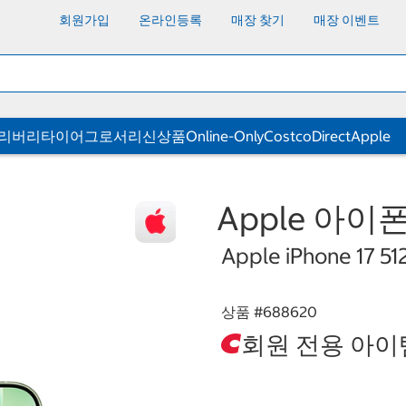
회원가입
온라인등록
매장 찾기
매장 이벤트
딜리버리
타이어
그로서리
신상품
Online-Only
CostcoDirect
Apple
Apple 아이폰 
Apple iPhone 17 5
상품 #
688620
회원 전용 아이