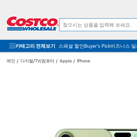
컨
메
텐
뉴
츠
로
로
바
바
로
로
가
가
기
기
카테고리 전체보기
스페셜 할인
Buyer's Pick
비즈니스 
메인
디지털/TV/컴퓨터
Apple
IPhone