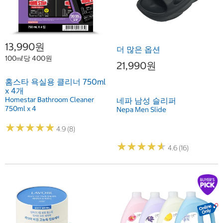
13,990원
더 많은 옵션
100㎖당 400원
21,990원
홈스타 욕실용 클리너 750ml
x 4개
Homestar Bathroom Cleaner
네파 남성 슬리퍼
750ml x 4
Nepa Men Slide
★
★
★
★
★
★
★
★
★
★
4.9 (8)
★
★
★
★
★
★
★
★
★
★
4.6 (16)