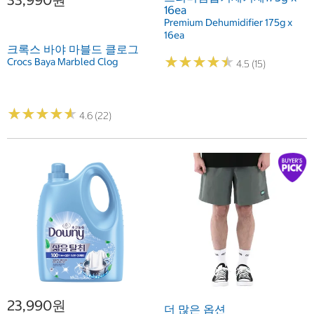
16ea
Premium Dehumidifier 175g x
16ea
크록스 바야 마블드 클로그
★
★
★
★
★
★
★
★
★
★
Crocs Baya Marbled Clog
4.5 (15)
★
★
★
★
★
★
★
★
★
★
4.6 (22)
23,990원
더 많은 옵션