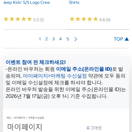
Jeep Kids' S/S Logo Crew
Shirts
★
★
★
★
★
★
★
★
★
★
★
★
★
★
★
★
★
★
★
★
5.0 (1)
4.8 (9)
다
TOP ▲
1
2
3
4
5
음
이벤트 참여 전 체크하세요!
-온라인 바우처는 회원
이메일 주소(온라인몰 ID)
로 발
송되며,
마이페이지>마케팅 수신설정
약관에 모두 동의
및 이메일 수신설정에 체크를 하셔야 합니다.
온라인 바우처 발송을 위한 이메일 주소(온라인몰 ID)는
2026년 7월 17일(금) 오후 1시 기준 수집됩니다.