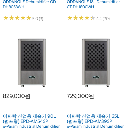
ODDANGLE Dehumidifier OD-
ODDANGLE 18L Dehumidifier
DH8053WH
CT-DH1800WH
★
★
★
★
★
★
★
★
★
★
★
★
★
★
★
★
★
★
★
★
5.0 (3)
4.4 (20)
829,000원
729,000원
이파람 산업용 제습기 90L
이파람 산업용 제습기 65L
(펌프형) EPD-AM54SP
(펌프형) EPD-AM39SP
e-Param Industrial Dehumidifier
e-Param Industrial Dehumidifier