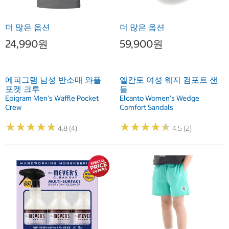
더 많은 옵션
더 많은 옵션
24,990원
59,900원
에피그램 남성 반소매 와플
엘칸토 여성 웨지 컴포트 샌
포켓 크루
들
Epigram Men's Waffle Pocket
Elcanto Women's Wedge
Crew
Comfort Sandals
★
★
★
★
★
★
★
★
★
★
★
★
★
★
★
★
★
★
★
★
4.8 (4)
4.5 (2)