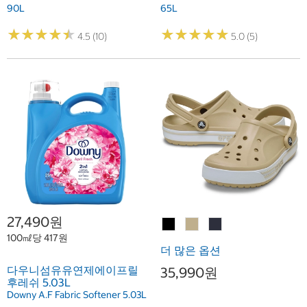
90L
65L
★
★
★
★
★
★
★
★
★
★
★
★
★
★
★
★
★
★
★
★
4.5 (10)
5.0 (5)
27,490원
100㎖당 417원
더 많은 옵션
다우니섬유유연제에이프릴
35,990원
후레쉬 5.03L
Downy A.F Fabric Softener 5.03L