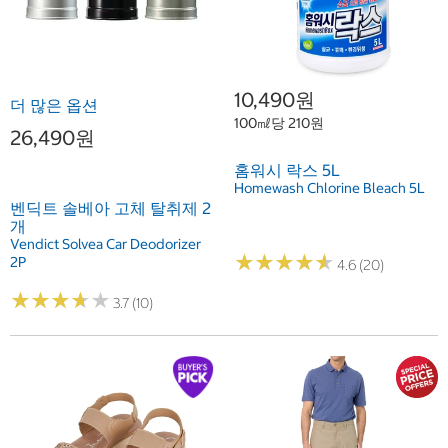
10,490원
더 많은 옵션
100㎖당 210원
26,490원
홈워시 락스 5L
Homewash Chlorine Bleach 5L
벤딕트 솔베아 고체 탈취제 2
개
Vendict Solvea Car Deodorizer
★
★
★
★
★
★
★
★
★
★
2P
4.6 (20)
★
★
★
★
★
★
★
★
★
★
3.7 (10)