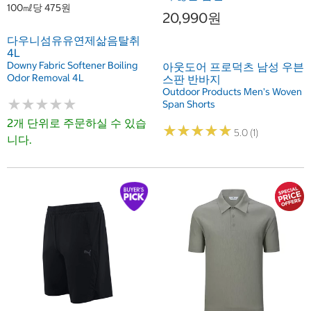
100㎖당 475원
20,990원
다우니섬유유연제삶음탈취
4L
Downy Fabric Softener Boiling
아웃도어 프로덕츠 남성 우븐
Odor Removal 4L
스판 반바지
Outdoor Products Men's Woven
★
★
★
★
★
★
★
★
★
★
Span Shorts
2개 단위로 주문하실 수 있습
★
★
★
★
★
★
★
★
★
★
5.0 (1)
니다.