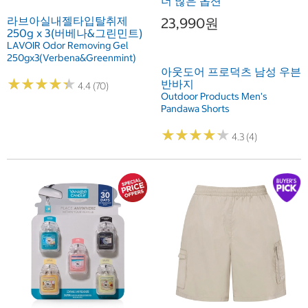
더 많은 옵션
라브아실내젤타입탈취제
23,990원
250g x 3(버베나&그린민트)
LAVOIR Odor Removing Gel
250gx3(Verbena&Greenmint)
아웃도어 프로덕츠 남성 우븐
★
★
★
★
★
★
★
★
★
★
반바지
4.4 (70)
Outdoor Products Men's
Pandawa Shorts
★
★
★
★
★
★
★
★
★
★
4.3 (4)