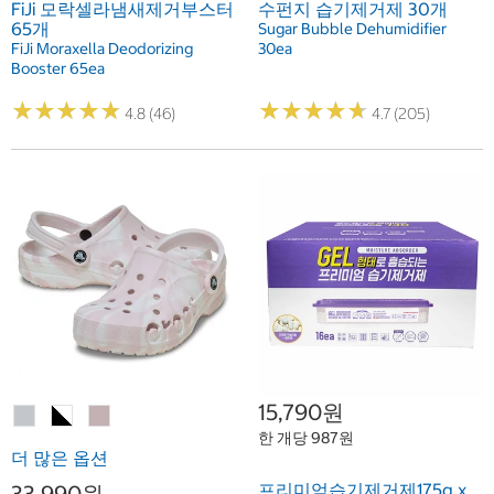
FiJi 모락셀라냄새제거부스터
수펀지 습기제거제 30개
65개
Sugar Bubble Dehumidifier
FiJi Moraxella Deodorizing
30ea
Booster 65ea
★
★
★
★
★
★
★
★
★
★
★
★
★
★
★
★
★
★
★
★
4.8 (46)
4.7 (205)
15,790원
한 개당 987원
더 많은 옵션
프리미엄습기제거제175g x
33,990원