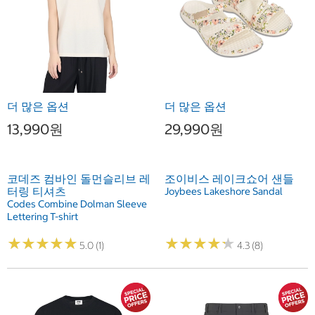
더 많은 옵션
더 많은 옵션
13,990원
29,990원
코데즈 컴바인 돌먼슬리브 레
조이비스 레이크쇼어 샌들
터링 티셔츠
Joybees Lakeshore Sandal
Codes Combine Dolman Sleeve
Lettering T-shirt
★
★
★
★
★
★
★
★
★
★
★
★
★
★
★
★
★
★
★
★
5.0 (1)
4.3 (8)