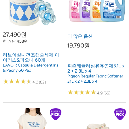
27,490원
더 많은 옵션
한 개당 458원
19,790원
라브아실내건조캡슐세제 아
이리스&피오니 60개
LAVOIR Capsule Detergent Iris
피죤레귤러섬유유연제3.1L x
& Peony 60 Pac
2 + 2.3L x 4
Pigeon Regular Fabric Softener
★
★
★
★
★
★
★
★
★
★
3.1L x 2 + 2.3L x 4
4.6 (82)
★
★
★
★
★
★
★
★
★
★
4.9 (55)