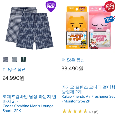
더 많은 옵션
33,490원
더 많은 옵션
24,990원
카카오 프렌즈 모니터 걸이형
방향제 2개
코데즈컴바인 남성 라운지 반
Kakao Friends Air Freshener Set
바지 2매
- Monitor type 2P
Codes Combine Men's Lounge
★
★
★
★
★
★
★
★
★
★
Shorts 2PK
4.7 (6)