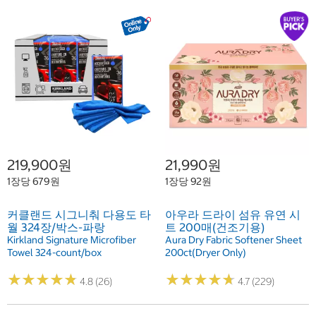
219,900원
21,990원
1장당 679원
1장당 92원
커클랜드 시그니춰 다용도 타
아우라 드라이 섬유 유연 시
월 324장/박스-파랑
트 200매(건조기용)
Kirkland Signature Microfiber
Aura Dry Fabric Softener Sheet
Towel 324-count/box
200ct(Dryer Only)
★
★
★
★
★
★
★
★
★
★
★
★
★
★
★
★
★
★
★
★
4.8 (26)
4.7 (229)