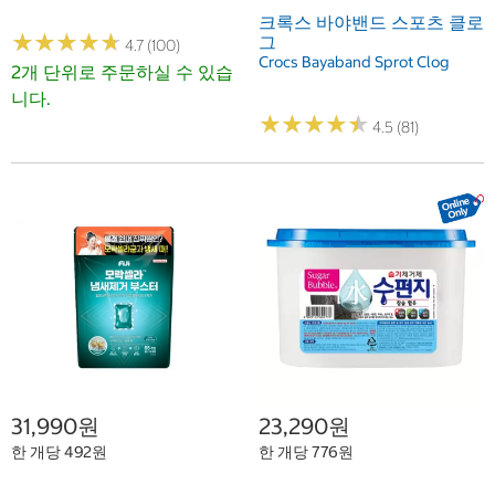
크록스 바야밴드 스포츠 클로
★
★
★
★
★
★
★
★
★
★
그
4.7 (100)
Crocs Bayaband Sprot Clog
2개 단위로 주문하실 수 있습
니다.
★
★
★
★
★
★
★
★
★
★
4.5 (81)
31,990원
23,290원
한 개당 492원
한 개당 776원