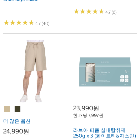
★
★
★
★
★
★
★
★
★
★
4.7 (6)
★
★
★
★
★
★
★
★
★
★
4.7 (40)
23,990원
한 개당 7,997원
더 많은 옵션
라브아 퍼퓸 실내탈취제
24,990원
250g x 3 (화이트티&자스민)