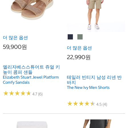
더 많은 옵션
59,900원
더 많은 옵션
22,990원
엘리자베스스튜어트 쥬얼 키
높이 콤피 샌들
테일러 빈티지 남성 리넨 반
Elizabeth Stuart Jewel Platform
바지
Comfy Sandals
The New Ivy Men Shorts
★
★
★
★
★
★
★
★
★
★
4.7 (6)
★
★
★
★
★
★
★
★
★
★
4.5 (4)