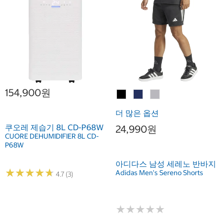
154,900원
더 많은 옵션
쿠오레 제습기 8L CD-P68W
24,990원
CUORE DEHUMIDIFIER 8L CD-
P68W
아디다스 남성 세레노 반바지
★
★
★
★
★
★
★
★
★
★
Adidas Men's Sereno Shorts
4.7 (3)
★
★
★
★
★
★
★
★
★
★