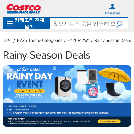
컨
메
텐
뉴
마이페이지
츠
로
카테고리 전체
로
바
바
로
보기
로
가
가
기
메인
FY26 Theme Categories
FY26P12W1
Rainy Season Deals
기
Rainy Season Deals