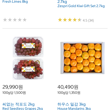
2.7kg
Fresh Limes 8kg
Zespri Gold Kiwi Gift Set 2.7kg
★
★
★
★
★
★
★
★
★
★
★
★
★
★
★
★
★
★
★
★
4.5 (34)
29,990원
40,490원
100g당 1,500원
100g당 1,350원
씨없는 적포도 2kg
하우스 밀감 3kg
Red Seedless Grapes 2kg
House Mandarins 3kg