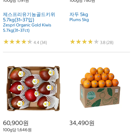
100g당 1,191원
100g당 780원
제스프리유기농골드키위
자두 5kg
5.7kg(31~37입)
Plums 5kg
Zespri Organic Gold Kiwis
5.7kg(31~37ct)
★
★
★
★
★
★
★
★
★
★
★
★
★
★
★
★
★
★
★
★
4.4 (34)
3.8 (28)
60,900원
34,490원
100g당 1,646원