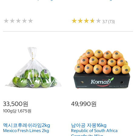
★
★
★
★
★
★
★
★
★
★
★
★
★
★
★
★
★
★
★
★
3.7 (73)
33,500원
49,990원
100g당 1,675원
멕시코후레쉬라임2kg
남아공 자몽16kg
Mexico Fresh Limes 2kg
Republic of South Africa