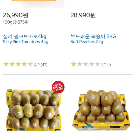
26,990원
28,990원
100g당 675원
실키 핑크토마토4kg
부드러운 복숭아 2KG
Silky Pink Tomatoes 4kg
Soft Peaches 2kg
★
★
★
★
★
★
★
★
★
★
★
★
★
★
★
★
★
★
★
★
4.2 (47)
1.0 (1)