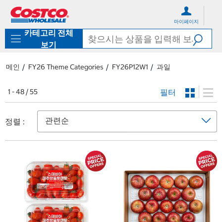
컨
메
텐
뉴
마이페이지
츠
로
카테고리 전체
로
바
바
로
보기
로
가
가
기
메인
FY26 Theme Categories
FY26P12W1
과일
기
필터
1 - 48 / 55
정렬 :