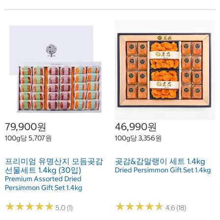
79,900원
46,990원
100g당 5,707원
100g당 3,356원
프리미엄 유명산지 모듬곶감
곶감&감말랭이 세트 1.4kg
선물세트 1.4kg (30입)
Dried Persimmon Gift Set 1.4kg
Premium Assorted Dried
Persimmon Gift Set 1.4kg
★
★
★
★
★
★
★
★
★
★
★
★
★
★
★
★
★
★
★
★
5.0 (1)
4.6 (18)