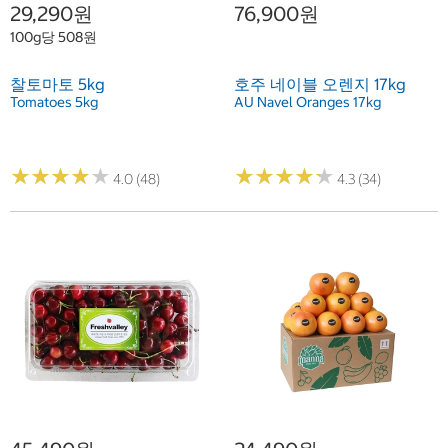
29,290원
76,900원
100g당 508원
찰토마토 5kg
호주 네이블 오렌지 17kg
Tomatoes 5kg
AU Navel Oranges 17kg
★
★
★
★
★
★
★
★
★
★
★
★
★
★
★
★
★
★
★
★
4.0 (48)
4.3 (34)