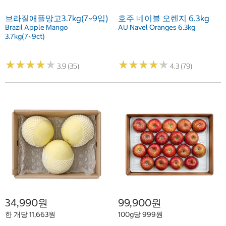
브라질애플망고3.7kg(7~9입)
호주 네이블 오렌지 6.3kg
Brazil Apple Mango
AU Navel Oranges 6.3kg
3.7kg(7~9ct)
★
★
★
★
★
★
★
★
★
★
★
★
★
★
★
★
★
★
★
★
3.9 (35)
4.3 (79)
34,990원
99,900원
한 개당 11,663원
100g당 999원