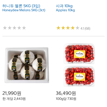
허니듀 멜론 5KG (3입)
사과 10kg
Honeydew Melons 5KG (3ct)
Apples 10kg
★
★
★
★
★
★
★
★
★
★
★
★
★
★
★
★
★
★
★
★
4.1 (68)
21,990원
36,490원
한 개당 2,443원
100g당 730원