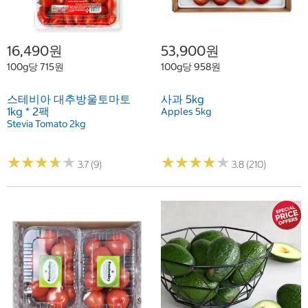
16,490원
53,900원
100g당 715원
100g당 958원
스테비아 대추방울토마토
사과 5kg
1kg * 2팩
Apples 5kg
Stevia Tomato 2kg
★
★
★
★
★
★
★
★
★
★
★
★
★
★
★
★
★
★
★
★
3.7 (9)
3.8 (210)