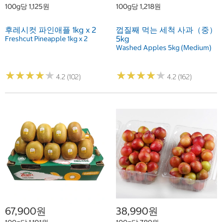
100g당 1,125원
100g당 1,218원
후레시컷 파인애플 1kg x 2
껍질째 먹는 세척 사과（중）
5kg
Freshcut Pineapple 1kg x 2
Washed Apples 5kg (Medium)
★
★
★
★
★
★
★
★
★
★
★
★
★
★
★
★
★
★
★
★
4.2 (102)
4.2 (162)
67,900원
38,990원