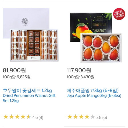
81,900원
117,900원
100g당 6,825원
100g당 3,430원
호두말이 곶감세트 1.2kg
제주애플망고3kg (6~8입)
Dried Persimmon Walnut Gift
Jeju Apple Mango 3kg (6~8ea)
Set 1.2kg
★
★
★
★
★
★
★
★
★
★
★
★
★
★
★
★
★
★
★
★
4.6 (8)
3.8 (6)