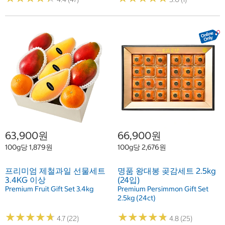
63,900원
66,900원
100g당 1,879원
100g당 2,676원
프리미엄 제철과일 선물세트
명품 왕대봉 곶감세트 2.5kg
3.4KG 이상
(24입)
Premium Fruit Gift Set 3.4kg
Premium Persimmon Gift Set
2.5kg (24ct)
★
★
★
★
★
★
★
★
★
★
★
★
★
★
★
★
★
★
★
★
4.7 (22)
4.8 (25)