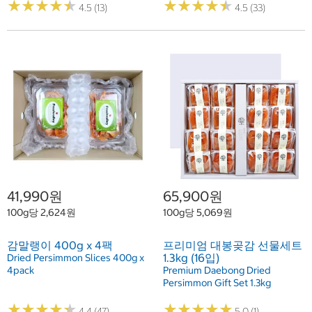
★
★
★
★
★
★
★
★
★
★
★
★
★
★
★
★
★
★
★
★
4.5 (13)
4.5 (33)
41,990원
65,900원
100g당 2,624원
100g당 5,069원
감말랭이 400g x 4팩
프리미엄 대봉곶감 선물세트
1.3kg (16입)
Dried Persimmon Slices 400g x
4pack
Premium Daebong Dried
Persimmon Gift Set 1.3kg
★
★
★
★
★
★
★
★
★
★
★
★
★
★
★
★
★
★
★
★
4.4 (47)
5.0 (1)