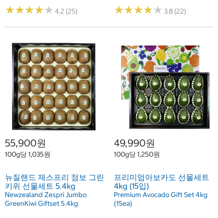
★
★
★
★
★
★
★
★
★
★
★
★
★
★
★
★
★
★
★
★
4.2 (25)
3.8 (22)
55,900원
49,990원
100g당 1,035원
100g당 1,250원
뉴질랜드 제스프리 점보 그린
프리미엄아보카도 선물세트
키위 선물세트 5.4kg
4kg (15입)
Newzealand Zespri Jumbo
Premium Avocado Gift Set 4kg
GreenKiwi Giftset 5.4kg
(15ea)