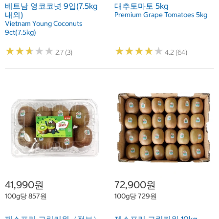
베트남 영코코넛 9입(7.5kg
대추토마토 5kg
내외)
Premium Grape Tomatoes 5kg
Vietnam Young Coconuts
9ct(7.5kg)
★
★
★
★
★
★
★
★
★
★
★
★
★
★
★
★
★
★
★
★
2.7 (3)
4.2 (64)
41,990원
72,900원
100g당 857원
100g당 729원