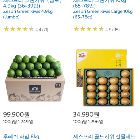
제스프리 그린키위（점보）
제스프리 그린키위 10kg
4.9kg (36~39입)
(65~78입)
Zespri Green Kiwis 4.9kg
Zespri Green Kiwis Large 10kg
(Jumbo)
(65~78ct)
★
★
★
★
★
★
★
★
★
★
★
★
★
★
★
★
★
★
★
★
4.4 (71)
4.6 (115)
99,900원
34,990원
100g당 1,249원
100g당 1,296원
후레쉬 라임 8kg
제스프리 골드키위 선물세트