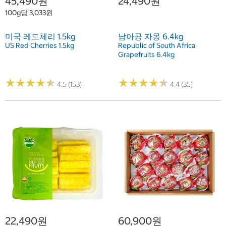
45,490원
24,490원
100g당 3,033원
미국 레드체리 1.5kg
남아공 자몽 6.4kg
US Red Cherries 1.5kg
Republic of South Africa
Grapefruits 6.4kg
★
★
★
★
★
★
★
★
★
★
★
★
★
★
★
★
★
★
★
★
4.5 (153)
4.4 (35)
22,490원
60,900원