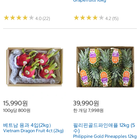
Grapefruits 16kg
★
★
★
★
★
★
★
★
★
★
★
★
★
★
★
★
★
★
★
★
4.0 (22)
4.2 (15)
15,990원
39,990원
100g당 800원
한 개당 7,998원
베트남 용과 4입(2kg）
필리핀골드파인애플 12kg (5
수)
Vietnam Dragon Fruit 4ct (2kg)
Philippine Gold Pineapples 12kg