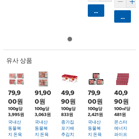
카트에 담기
카트에 
유사 상품
79,9
91,90
49,9
79,9
40,9
00원
0원
90원
00원
90원
100g당
100g당
100g당
100g당
100㎖당
3,995원
3,063원
833원
2,421원
481원
국내산
국내산
종가집
국내산
몬스터
동물복
동물복
포기배
동물복
에너지
지 돈육
지 돈육
추김치
지 돈육
파이프