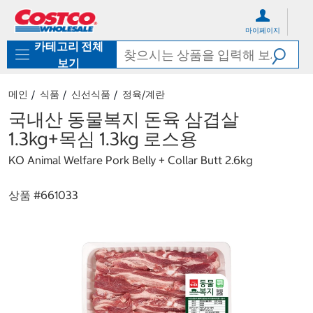
컨
메
텐
뉴
마이페이지
츠
로
카테고리 전체
로
바
바
로
보기
로
가
가
기
메인
식품
신선식품
정육/계란
기
국내산 동물복지 돈육 삼겹살
1.3kg+목심 1.3kg 로스용
KO Animal Welfare Pork Belly + Collar Butt 2.6kg
상품 #
661033