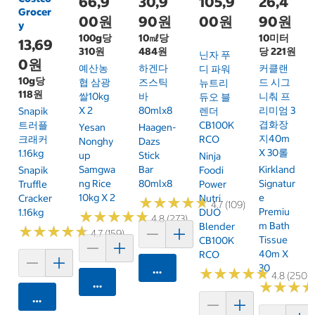
66,9
30,9
105,9
26,4
Grocer
00원
90원
00원
90원
y
100g당
10㎖당
10미터
13,69
310원
484원
당 221원
닌자 푸
0원
예산농
하겐다
커클랜
디 파워
10g당
협 삼광
즈스틱
드 시그
뉴트리
118원
쌀10kg
바
니춰 프
듀오 블
X 2
80mlx8
리미엄 3
Snapik
렌더
겹화장
트러플
CB100K
Yesan
Haagen-
지40m
크래커
RCO
Nonghy
Dazs
X 30롤
1.16kg
Up
Stick
Ninja
Samgwa
Bar
Kirkland
Snapik
Foodi
Ng Rice
80mlx8
Signatur
Truffle
Power
10kg X 2
E
Cracker
Nutri
★
★
★
★
★
★
★
★
★
★
4.7 (109)
Premiu
1.16kg
DUO
★
★
★
★
★
★
★
★
★
★
4.8 (273)
M Bath
Blender
★
★
★
★
★
★
★
★
★
★
4.7 (159)
Tissue
CB100K
40m X
RCO
30
카트에 담기
★
★
★
★
★
★
★
★
★
★
4.8 (250)
카트에 담기
★
★
★
★
★
★
카트에 담기