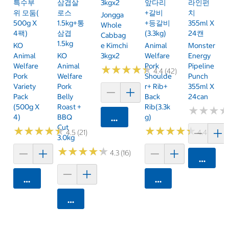
특수부
삼겹살
3kgx2
앞다리
라인펀
위 모둠(
로스
+갈비
치
Jongga
500g X
1.5kg+통
+등갈비
355ml X
Whole
4팩)
삼겹
(3.3kg)
24캔
Cabbag
1.5kg
KO
E Kimchi
Animal
Monster
Animal
KO
3kgx2
Welfare
Energy
Welfare
Animal
Pork
Pipeline
★
★
★
★
★
★
★
★
★
★
4.4 (42)
Pork
Welfare
Shoulde
Punch
Variety
Pork
R+ Rib+
355ml X
Pack
Belly
Back
24can
(500g X
Roast +
Rib(3.3k
★
★
★
★
★
★
4)
BBQ
G)
카트에 담기
Cut
★
★
★
★
★
★
★
★
★
★
★
★
★
★
★
★
★
★
★
★
4.5 (21)
4.4 (8)
3.0kg
★
★
★
★
★
★
★
★
★
★
4.3 (16)
카트에 
카트에 담기
카트에 담기
카트에 담기