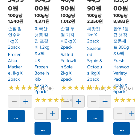
0원
00원
90원
90원
00원
100g당
100g당
100g당
100g당
100g당
1,540원
4,371원
1,012원
2,250원
8,883원
손질 임
미국산
손질 두
씨앗젓
한우 1등
연수어
냉동 칼
절 가자
1kg X
급 냉장
1kg X
집 포갈
미2kg X
2pack
모둠세
2pack
비 1.2kg
2pack
트 300g
Season
X 2팩
X 6팩
Frozen
Salted
Ed
Atka
US
Yellowfi
Squid &
Fresh
Macker
Frozen
N Sole
Octopu
Hanwoo
El 1kg X
Bone In
2kg X
S 1kg X
Variety
2pack
Rib
2pack
2pack
Pack
1.2kg X
300g X
★
★
★
★
★
★
★
★
★
★
★
★
★
★
★
★
★
★
★
★
★
★
★
★
★
★
★
★
★
★
4.8 (38)
4.9 (34)
4.6 (32)
2pack
6pack
★
★
★
★
★
★
★
★
★
★
★
★
★
★
★
★
4.8 (12)
카트에 담기
카트에 담기
카트에 담기
카트에 담기
카트에 