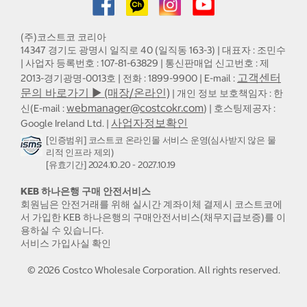
(주)코스트코 코리아
14347 경기도 광명시 일직로 40 (일직동 163-3) | 대표자 : 조민수
| 사업자 등록번호 : 107-81-63829 | 통신판매업 신고번호 : 제
고객센터
2013-경기광명-0013호 | 전화 : 1899-9900 | E-mail :
문의 바로가기 ▶ (매장/온라인)
| 개인 정보 보호책임자 : 한
webmanager@costcokr.com
신(E-mail :
) | 호스팅제공자 :
사업자정보확인
Google Ireland Ltd. |
[인증범위] 코스트코 온라인몰 서비스 운영(심사받지 않은 물
리적 인프라 제외)
[유효기간] 2024.10.20 - 2027.10.19
KEB 하나은행 구매 안전서비스
회원님은 안전거래를 위해 실시간 계좌이체 결제시 코스트코에
서 가입한 KEB 하나은행의 구매안전서비스(채무지급보증)를 이
용하실 수 있습니다.
서비스 가입사실 확인
©
2026
Costco Wholesale Corporation.
All rights reserved.