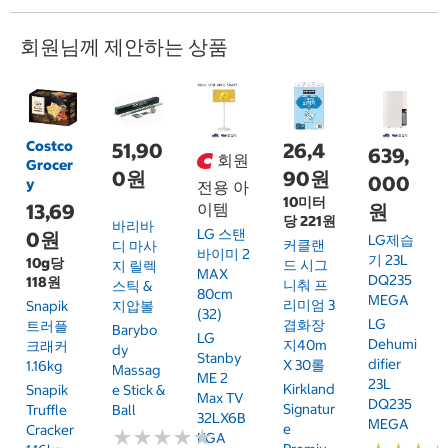
회원님께 제안하는 상품
Costco
51,90
26,4
639,
회원
Grocer
0원
90원
000
y
전용 아
10미터
13,69
이템
원
당 221원
바리바
LG 스탠
0원
LG제습
커클랜
디 마사
바이미 2
기 23L
10g당
드 시그
지 릴렉
MAX
DQ235
118원
니춰 프
스틱 &
80cm
MEGA
리미엄 3
Snapik
지압볼
(32)
LG
겹화장
트러플
Barybo
LG
Dehumi
지40m
크래커
Dy
Stanby
Difier
X 30롤
1.16kg
Massag
ME 2
23L
Kirkland
Snapik
E Stick &
Max TV
DQ235
Signatur
Truffle
Ball
32LX6B
MEGA
E
Cracker
★
★
★
★
★
★
★
★
★
★
KGA