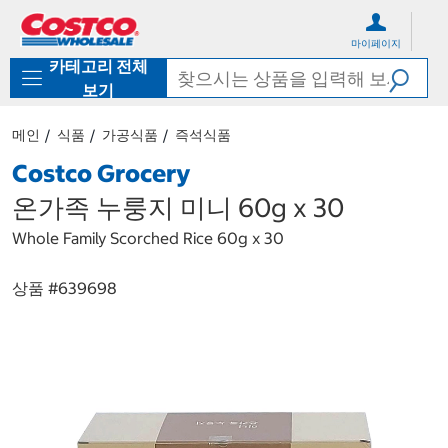
컨
메
텐
뉴
마이페이지
츠
로
카테고리 전체
로
바
바
로
보기
로
가
가
기
메인
식품
가공식품
즉석식품
기
Costco Grocery
온가족 누룽지 미니 60g x 30
Whole Family Scorched Rice 60g x 30
상품 #
639698