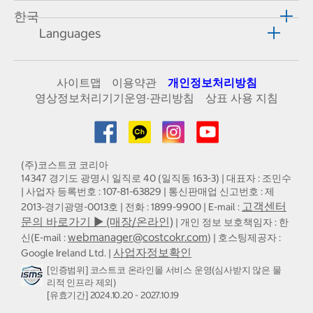
한국
Languages
사이트맵
이용약관
개인정보처리방침
영상정보처리기기운영·관리방침
상표 사용 지침
(주)코스트코 코리아
14347 경기도 광명시 일직로 40 (일직동 163-3) | 대표자 : 조민수
| 사업자 등록번호 : 107-81-63829 | 통신판매업 신고번호 : 제
고객센터
2013-경기광명-0013호 | 전화 : 1899-9900 | E-mail :
문의 바로가기 ▶ (매장/온라인)
| 개인 정보 보호책임자 : 한
webmanager@costcokr.com
신(E-mail :
) | 호스팅제공자 :
사업자정보확인
Google Ireland Ltd. |
[인증범위] 코스트코 온라인몰 서비스 운영(심사받지 않은 물
리적 인프라 제외)
[유효기간] 2024.10.20 - 2027.10.19