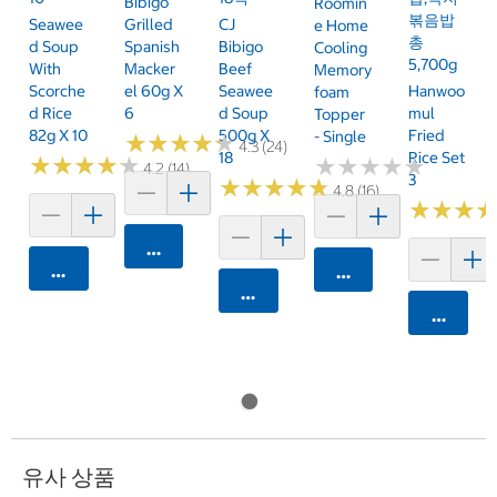
Bibigo
Roomin
볶음밥
Seawee
Grilled
CJ
E Home
총
D Soup
Spanish
Bibigo
Cooling
5,700g
With
Macker
Beef
Memory
Scorche
El 60g X
Seawee
Hanwoo
Foam
D Rice
6
D Soup
Mul
Topper
82g X 10
500g X
Fried
- Single
★
★
★
★
★
★
★
★
★
★
4.3 (24)
18
Rice Set
★
★
★
★
★
★
★
★
★
★
★
★
★
★
★
★
★
★
★
★
4.2 (14)
3
★
★
★
★
★
★
★
★
★
★
4.8 (16)
★
★
★
★
★
★
카트에 담기
카트에 담기
카트에 담기
카트에 담기
카트에 
유사 상품