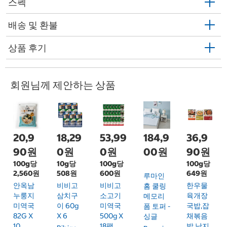
스펙
배송 및 환불
상품 후기
회원님께 제안하는 상품
20,9
18,29
53,99
184,9
36,9
90원
0원
0원
00원
90원
100g당
10g당
100g당
100g당
2,560원
508원
600원
649원
루마인
안옥남
비비고
비비고
한우물
홈 쿨링
누룽지
삼치구
소고기
육개장
메모리
미역국
이 60g
미역국
국밥,잡
폼 토퍼 -
82G X
X 6
500g X
채볶음
싱글
10
18팩
밥,낙지