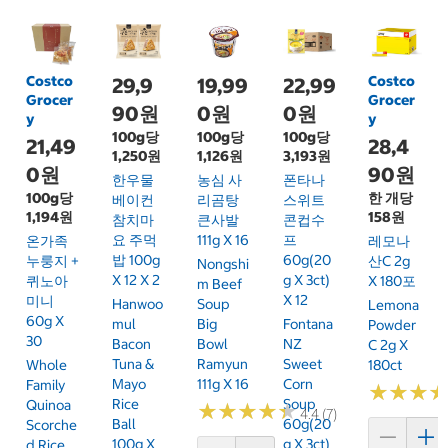
Costco
Costco
29,9
19,99
22,99
Grocer
Grocer
90원
0원
0원
y
y
100g당
100g당
100g당
21,49
28,4
1,250원
1,126원
3,193원
0원
90원
한우물
농심 사
폰타나
100g당
한 개당
베이컨
리곰탕
스위트
1,194원
158원
참치마
큰사발
콘컵수
요 주먹
111g X 16
프
온가족
레모나
밥 100g
60g(20
누룽지 +
산C 2g
Nongshi
X 12 X 2
G X 3ct)
퀴노아
X 180포
M Beef
X 12
미니
Hanwoo
Soup
Lemona
60g X
Mul
Big
Fontana
Powder
30
Bacon
Bowl
NZ
C 2g X
Tuna &
Ramyun
Sweet
Whole
180ct
Mayo
111g X 16
Corn
Family
★
★
★
★
★
★
Rice
Soup
Quinoa
★
★
★
★
★
★
★
★
★
★
4.4 (7)
Ball
60g(20
Scorche
100g X
G X 3ct)
D Rice