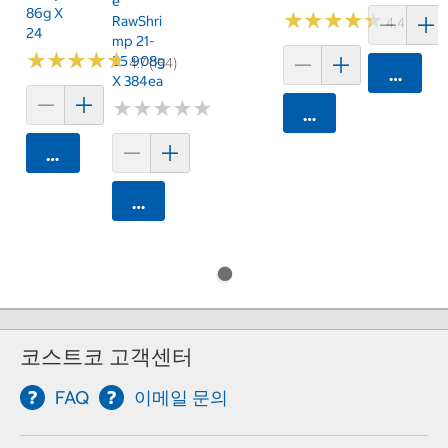
E
86g X
★
★
★
★
★
★
★
★
★
★
RawShri
4.4 (63)
24
Mp 21-
★
★
★
★
★
★
★
★
★
★
25 908g
4.7 (154)
카트에 
X 384ea
★
★
★
★
★
★
★
★
★
★
카트에 담기
카트에 담기
카트에 담기
코스트코 고객센터
FAQ
이메일 문의