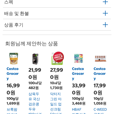
스펙
배송 및 환불
상품 후기
회원님께 제안하는 상품
Costco
Costco
Costco
21,99
27,99
Grocer
Grocer
Grocer
0원
0원
y
y
y
100㎖당
10㎖당
16,99
33,99
17,99
482원
1,730원
0원
0원
0원
삼육두
닥터지
100g당
100g당
10g당
유 국산
그린 마
1,699원
3,468원
1,058원
검은콩
일드 업
두유
선크림
브룩팜
HBAF
C-WEED