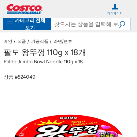
컨
메
텐
뉴
마이페이지
츠
로
카테고리 전체
로
바
바
로
보기
로
가
가
기
메인
식품
가공식품
라면/면류
기
팔도 왕뚜껑 110g x 18개
Paldo Jumbo Bowl Noodle 110g x 18
상품 #
524049