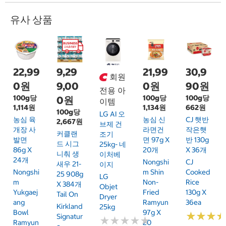
유사 상품
22,99
9,29
21,99
30,9
회원
0원
9,00
0원
90원
전용 아
100g당
100g당
100g당
0원
이템
1,114원
1,134원
662원
100g당
LG AI 오
농심 육
농심 신
CJ 햇반
2,667원
브제 건
개장 사
라면건
작은햇
커클랜
조기
발면
면 97g X
반 130g
드 시그
25kg- 네
86g X
20개
X 36개
니춰 생
이처베
24개
Nongshi
CJ
새우 21-
이지
Nongshi
M Shin
Cooked
25 908g
LG
M
Non-
Rice
X 384개
Objet
Yukgaej
Fried
130g X
Tail On
Dryer
Ang
Ramyun
36ea
Kirkland
25kg
Bowl
97g X
★
★
★
★
★
★
Signatur
★
★
★
★
★
★
★
★
★
★
Ramyun
20