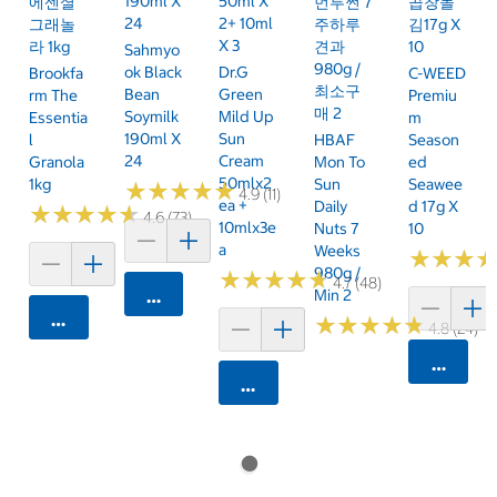
190ml X
50ml X
에센셜
먼투썬 7
곱창돌
24
2+ 10ml
그래놀
주하루
김17g X
X 3
라 1kg
견과
10
Sahmyo
980g /
Ok Black
Dr.G
Brookfa
C-WEED
최소구
Bean
Green
Rm The
Premiu
매 2
Soymilk
Mild Up
Essentia
M
190ml X
Sun
L
HBAF
Season
24
Cream
Granola
Mon To
Ed
50mlx2
1kg
Sun
Seawee
★
★
★
★
★
★
★
★
★
★
4.9 (11)
Ea +
Daily
D 17g X
★
★
★
★
★
★
★
★
★
★
4.6 (73)
10mlx3e
Nuts 7
10
A
Weeks
★
★
★
★
★
★
980g /
★
★
★
★
★
★
★
★
★
★
4.7 (48)
카트에 담기
Min 2
카트에 담기
★
★
★
★
★
★
★
★
★
★
4.8 (24)
카트에 
카트에 담기