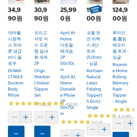
34,9
30,9
25,99
199,9
124,9
90원
90원
0원
00원
00원
닥터웰
오리고
April At
코폼 천
루마인
시원맥
셔벗 자
Home
연 라텍
홈 롤링
스 듀라
수 오픈
다운필
스 4단
메모리
론 냉감
형 실내
베개솜
토퍼
폼 토퍼 -
바디 필
화 세트
2P
(5.0cm)
싱글
로우
2P
50x70c
- 싱글
Roomin
M
Dr.Well
Origo
Korfoam
E Home
C1 MAX
Sherber
April At
Natural
Rolling
Duraron
T Indoor
Home
Latex
Memory
Body
Slipper
Donwlik
Folding
Foam
Pillow
Set
E Pillow
Topper(
Topper
2P
5.0cm)-
- Single
★
★
★
★
★
★
★
★
★
★
★
★
★
★
★
★
★
★
★
★
5.0 (1)
4.8 (4)
50x70c
Single
★
★
★
★
★
★
M
★
★
★
★
★
★
★
★
★
★
4.4 (16)
★
★
★
★
★
★
★
★
★
★
5.0 (1)
카트에 담기
카트에 담기