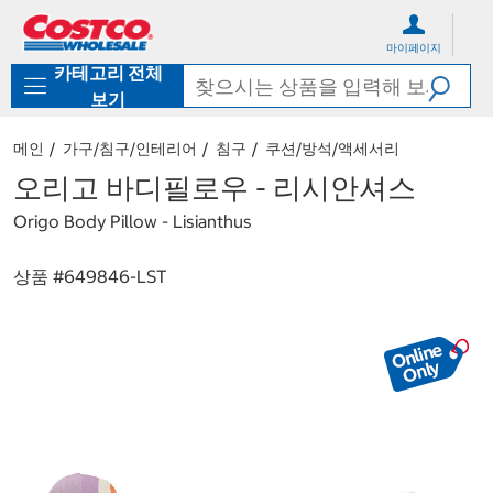
컨
메
텐
뉴
마이페이지
츠
로
카테고리 전체
로
바
바
로
보기
로
가
가
기
메인
가구/침구/인테리어
침구
쿠션/방석/액세서리
기
오리고 바디필로우 - 리시안셔스
Origo Body Pillow - Lisianthus
상품 #
649846-LST