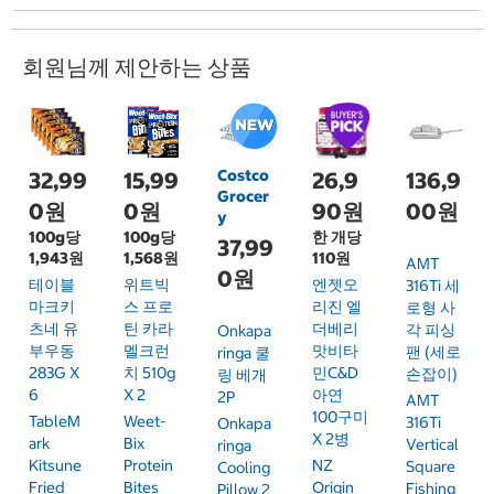
회원님께 제안하는 상품
Costco
32,99
15,99
26,9
136,9
Grocer
0원
0원
90원
00원
y
100g당
100g당
한 개당
37,99
1,943원
1,568원
110원
AMT
0원
테이블
위트빅
엔젯오
316Ti 세
마크키
스 프로
리진 엘
로형 사
츠네 유
틴 카라
더베리
각 피싱
Onkapa
부우동
멜크런
맛비타
팬 (세로
Ringa 쿨
283G X
치 510g
민C&D
손잡이)
링 베개
6
X 2
아연
2P
AMT
100구미
TableM
Weet-
316Ti
Onkapa
X 2병
Ark
Bix
Vertical
Ringa
Kitsune
Protein
NZ
Square
Cooling
Fried
Bites
Origin
Fishing
Pillow 2