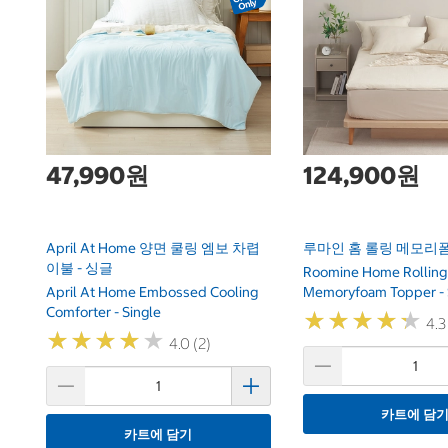
47,990원
124,900원
April At Home 양면 쿨링 엠보 차렵
루마인 홈 롤링 메모리폼
이불 - 싱글
Roomine Home Rolling
April At Home Embossed Cooling
Memoryfoam Topper - 
Comforter - Single
★
★
★
★
★
★
★
★
★
★
4.3
★
★
★
★
★
★
★
★
★
★
4.0 (2)
카트에 담
카트에 담기