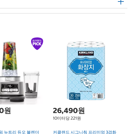
바
Ba
00원
26,490원
10미터당 221원
워 뉴트리 듀오 블렌더
커클랜드 시그니춰 프리미엄 3겹화