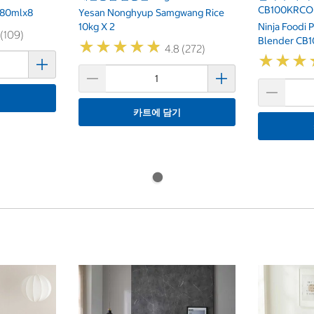
CB100KRCO
 80mlx8
Yesan Nonghyup Samgwang Rice
10kg X 2
Ninja Foodi 
 (109)
Blender CB
★
★
★
★
★
★
★
★
★
★
4.8 (272)
★
★
★
★
★
★
기
카트에 담기