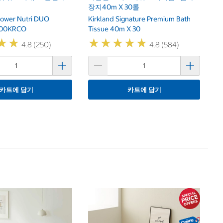
장지40m X 30롤
Power Nutri DUO
Kirkland Signature Premium Bath
100KRCO
Tissue 40m X 30
★
★
★
★
★
★
★
★
★
★
★
★
★
★
4.8 (250)
4.8 (584)
카트에 담기
카트에 담기