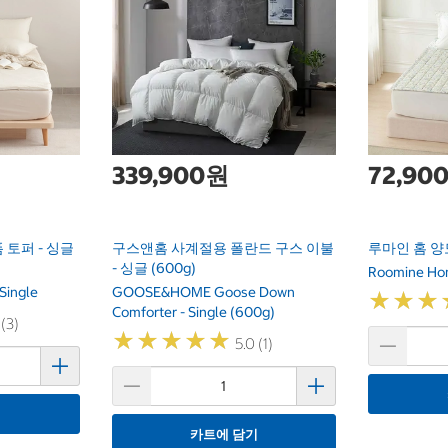
339,900원
72,90
 토퍼 - 싱글
구스앤홈 사계절용 폴란드 구스 이불
루마인 홈 양
- 싱글 (600g)
Roomine Hom
Single
GOOSE&HOME Goose Down
★
★
★
★
★
★
Comforter - Single (600g)
 (3)
★
★
★
★
★
★
★
★
★
★
5.0 (1)
기
카트에 담기