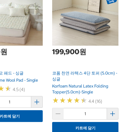
A
4
Ap
4
0원
199,900원
모 패드 - 싱글
코폼 천연 라텍스 4단 토퍼 (5.0cm) -
싱글
e Wool Pad - Single
Korfoam Natural Latex Folding
★
★
★
★
4.5 (4)
Topper(5.0cm)-Single
★
★
★
★
★
★
★
★
★
★
4.4 (16)
카트에 담기
카트에 담기