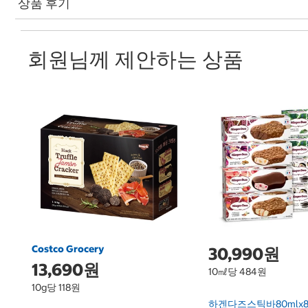
상품 후기
회원님께 제안하는 상품
Costco Grocery
30,990원
13,690원
10㎖당 484원
10g당 118원
하겐다즈스틱바80mlx