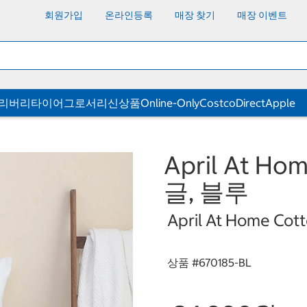
회원가입
온라인등록
매장 찾기
매장 이벤트
딜리버리
타이어
그로서리
신상품
Online-Only
CostcoDirect
Apple
April At 
글, 블루
April At Home Cott
상품 #
670185-BL