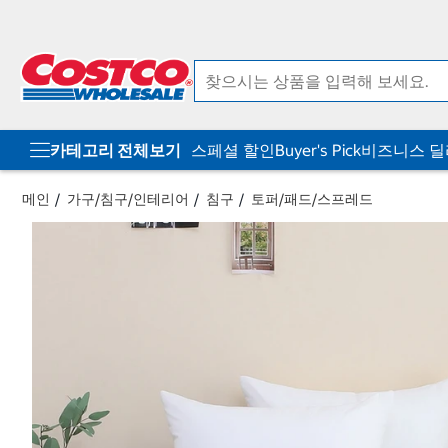
컨
메
텐
뉴
츠
로
로
바
바
로
로
가
가
기
기
카테고리 전체보기
스페셜 할인
Buyer's Pick
비즈니스 
메인
가구/침구/인테리어
침구
토퍼/패드/스프레드