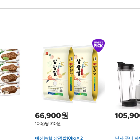
66,900원
105,9
100g당 310원
8
예산농협 삼광쌀10kg X 2
닌자 푸디 파