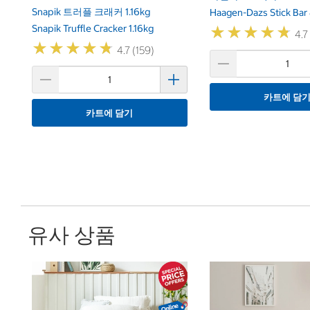
Snapik 트러플 크래커 1.16kg
Haagen-Dazs Stick Bar
Snapik Truffle Cracker 1.16kg
★
★
★
★
★
★
★
★
★
★
4.7
★
★
★
★
★
★
★
★
★
★
4.7 (159)
카트에 담
카트에 담기
유사 상품