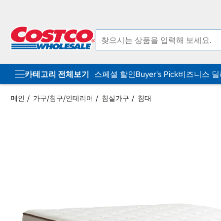
컨
메
텐
뉴
츠
로
로
바
바
로
로
가
가
기
기
카테고리 전체보기
스페셜 할인
Buyer's Pick
비즈니스 
메인
가구/침구/인테리어
침실가구
침대