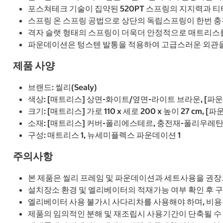
포스쳐테크 기술이 집약된 520PT 스프링의 지지력과 
스프링 온 스프링 공법으로 상단의 독립스프링이 한번 충
격자 슬랫 형태의 스프링이 더욱더 안정적으로 매트리스
파운데이션은 텅스텐 발통을 적용하여 고급스러운 외관
제품 사양
브랜드: 씰리(Sealy)
색상: [매트리스] 상면-화이트/옆면-라이트 브라운, [
크기: [매트리스] 가로 110 x 세로 200 x 높이 27 cm, [파
소재: [매트리스] 커버-폴리에스테르, 충전재-폴리우레탄,
구성: 매트리스 1, 뉴세미플렉스 파운데이션 1
주의사항
본 제품은 씰리 프레임 및 파운데이션과 세트사용을 권장
설치장소 환경 및 엘리베이터의 적재가능 여부 확인 후 
엘리베이터 사용 불가시 사다리차를 사용해야 하며, 비용
제품의 임의적인 분해 및 재조립시 사용기간이 단축될 수