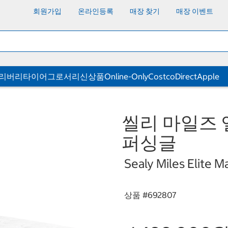
회원가입
온라인등록
매장 찾기
매장 이벤트
딜리버리
타이어
그로서리
신상품
Online-Only
CostcoDirect
Apple
씰리 마일즈 
퍼싱글
Sealy Miles Elite M
상품 #
692807