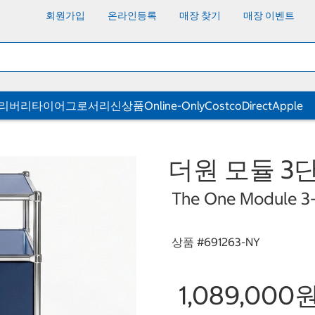
회원가입
온라인등록
매장 찾기
매장 이벤트
딜리버리
타이어
그로서리
신상품
Online-Only
CostcoDirect
Apple
더원 모듈 3
The One Module 3
상품 #
691263-NY
1,089,000