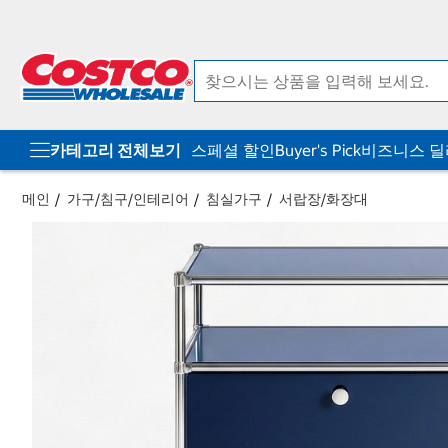
컨
메
텐
뉴
츠
로
로
바
바
로
로
가
가
기
기
카테고리 전체보기
스페셜 할인
Buyer's Pick
비즈니스 
메인
가구/침구/인테리어
침실가구
서랍장/화장대