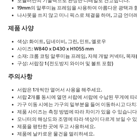
모듈러만의 기술력으로 완성한 디테일로 견고합니다.
19mm의 알루미늄 프레임을 사용하여 아름다운 광택과 
나사못을 쓰지 않고 미니 픽스로 체결을 하며, 고급 언
제품 사양
색상: 화이트, 딥네이비, 그린, 민트, 옐로우
사이즈: W840 x D430 x H1055 mm
소재: 크롬 코팅 알루미늄 프레임, 자체 개발 커넥터, 목재(E0)
구성: 서랍장 1 (전도방지 와이어 및 볼트 포함)
주의사항
서랍은 1개씩만 열어서 사용을 해주세요.
서랍 2개를 동시에 열면 서랍에 서랍에 수납된 무게에 따
가구 이동 시에는 가구의 밑부분을 들어 이동하시고 다치
제품 사이즈는 측정 방법에 따라 차이가 있을 수 있습니다
모니터의 해상도와 조명에 따라 색상이 다르게 보일 수 
제품을 평탄한 곳에 두고 사용하세요.
제품에 날카로운 물건을 멀리하세요.