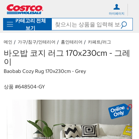
컨
메
텐
뉴
마이페이지
츠
로
카테고리 전체
로
바
바
로
보기
로
가
가
기
메인
가구/침구/인테리어
홈인테리어
카페트/러그
기
바오밥 코지 러그 170x230cm - 그레
이
Baobab Cozy Rug 170x230cm - Grey
상품 #
648504-GY