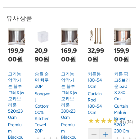
유사 상품
199,9
20,9
169,9
32,99
159,9
00원
90원
00원
0원
00원
고기능
송월 순
고기능
커튼봉
커튼 핑
암막커
면 행주
암막커
180~54
크&브라
튼 블루
20P
튼 블루
0cm
운 520
그레이&
그레이&
X 230
Songwo
Curtain
모카브
모카브
Cm
L
Rod
라운
라운
Cotton1
180~54
Curtain
520x23
380x23
00%
0cm
Pink &
0cm
0cm
Kitchen
Brown
★
★
★
★
★
★
★
★
★
★
4.6 (14)
Premiu
Towel
Premiu
520 X
M
20P
M
230 Cm
Blackou
Blackou