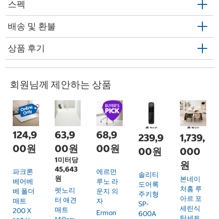
스펙
배송 및 환불
상품 후기
회원님께 제안하는 상품
124,9
63,9
68,9
239,9
1,739,
00원
00원
00원
00원
000
1미터당
원
45,643
파크론
에르먼
솔리티
원
본네이
베어베
루노 라
도어록
처홈 루
펫노리
베 폴더
운지 의
주키형
아르 포
터 애견
매트
자
SP-
세린식
매트
200 X
Ermon
600A
탁세트