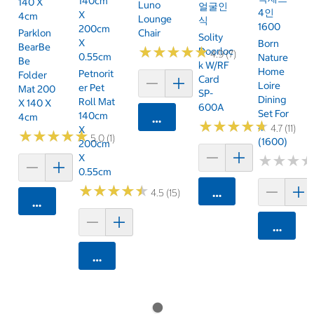
140cm
140 X
Luno
얼굴인
4인
X
4cm
Lounge
식
1600
200cm
Parklon
Chair
Solity
X
Born
BearBe
★
★
★
★
★
★
★
★
★
★
Doorloc
4.9 (7)
0.55cm
Nature
Be
K W/RF
Home
Petnorit
Folder
Card
Loire
Er Pet
Mat 200
SP-
Dining
Roll Mat
X 140 X
600A
Set For
140cm
4cm
카트에 담기
★
★
★
★
★
★
★
★
★
★
4
4.7 (11)
X
★
★
★
★
★
★
★
★
★
★
5.0 (1)
(1600)
200cm
X
★
★
★
★
★
★
0.55cm
★
★
★
★
★
★
★
★
★
★
카트에 담기
4.5 (15)
카트에 담기
카트에 
카트에 담기