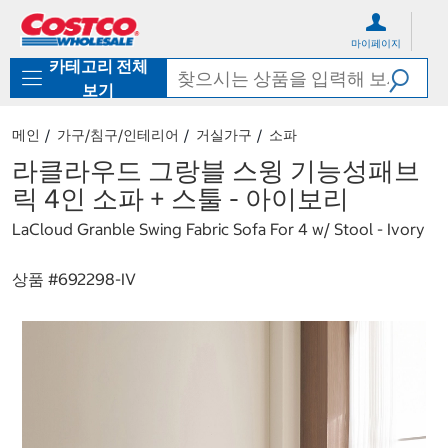
컨
메
텐
뉴
마이페이지
츠
로
카테고리 전체
로
바
바
로
보기
로
가
가
기
메인
가구/침구/인테리어
거실가구
소파
기
라클라우드 그랑블 스윙 기능성패브
릭 4인 소파 + 스툴 - 아이보리
LaCloud Granble Swing Fabric Sofa For 4 w/ Stool - Ivory
상품 #
692298-IV