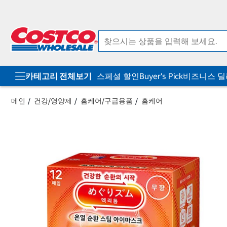
컨
메
텐
뉴
츠
로
로
바
바
로
로
가
가
기
기
카테고리 전체보기
스페셜 할인
Buyer's Pick
비즈니스 
메인
건강/영양제
홈케어/구급용품
홈케어