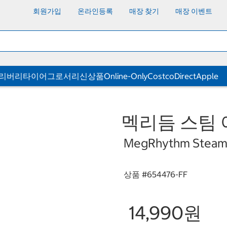
회원가입
온라인등록
매장 찾기
매장 이벤트
딜리버리
타이어
그로서리
신상품
Online-Only
CostcoDirect
Apple
멕리듬 스팀 
MegRhythm Steam E
상품 #
654476-FF
14,990원