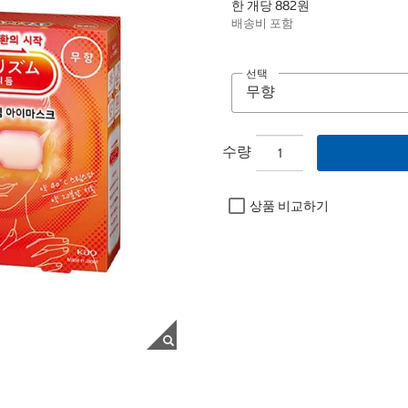
한 개당 882원
배송비 포함
선택
수량
상품 비교하기