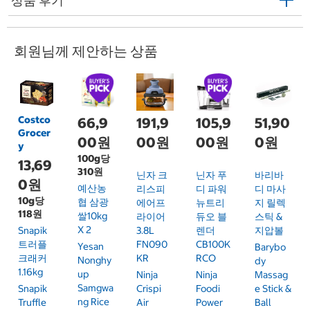
상품 후기
회원님께 제안하는 상품
Costco
66,9
191,9
105,9
51,90
Grocer
00원
00원
00원
0원
y
100g당
13,69
310원
닌자 크
닌자 푸
바리바
0원
예산농
리스피
디 파워
디 마사
10g당
협 삼광
에어프
뉴트리
지 릴렉
118원
쌀10kg
라이어
듀오 블
스틱 &
X 2
Snapik
3.8L
렌더
지압볼
트러플
FN090
CB100K
Yesan
Barybo
크래커
KR
RCO
Nonghy
Dy
1.16kg
Up
Ninja
Ninja
Massag
Samgwa
Snapik
Crispi
Foodi
E Stick &
Ng Rice
Truffle
Air
Power
Ball