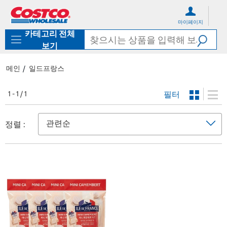
컨
메
텐
뉴
마이페이지
츠
로
카테고리 전체
로
바
바
로
보기
로
가
가
기
메인
일드프랑스
기
필터
1 - 1 / 1
정렬 :