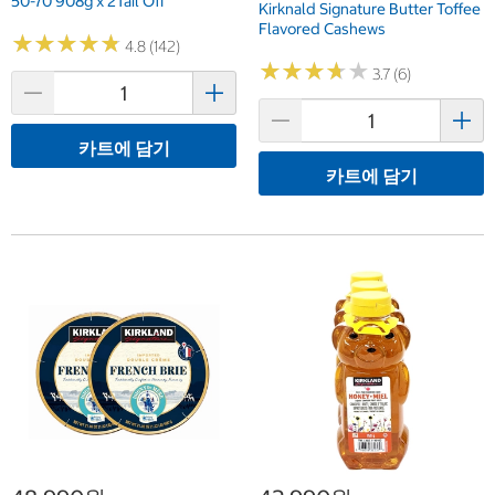
50-70 908g x 2Tail Off
Kirknald Signature Butter Toffee
Flavored Cashews
★
★
★
★
★
★
★
★
★
★
4.8 (142)
★
★
★
★
★
★
★
★
★
★
3.7 (6)
카트에 담기
카트에 담기