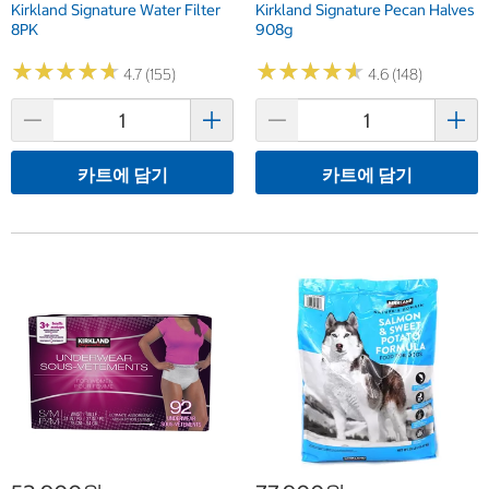
Kirkland Signature Water Filter
Kirkland Signature Pecan Halves
8PK
908g
★
★
★
★
★
★
★
★
★
★
★
★
★
★
★
★
★
★
★
★
4.7 (155)
4.6 (148)
카트에 담기
카트에 담기