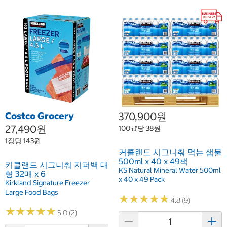
Costco Grocery
370,900원
27,490원
100㎖당 38원
1장당 143원
커클랜드 시그니춰 먹는 샘물
500ml x 40 x 49팩
커클랜드 시그니춰 지퍼백 대
KS Natural Mineral Water 500ml
형 32매 x 6
x 40 x 49 Pack
Kirkland Signature Freezer
Large Food Bags
★
★
★
★
★
★
★
★
★
★
4.8 (9)
★
★
★
★
★
★
★
★
★
★
5.0 (2)