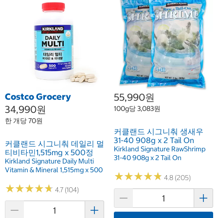
Costco Grocery
55,990원
34,990원
100g당 3,083원
한 개당 70원
커클랜드 시그니춰 생새우
31-40 908g x 2 Tail On
커클랜드 시그니춰 데일리 멀
Kirkland Signature RawShrimp
티비타민1,515mg x 500정
31-40 908g x 2 Tail On
Kirkland Signature Daily Multi
Vitamin & Mineral 1,515mg x 500
★
★
★
★
★
★
★
★
★
★
4.8 (205)
★
★
★
★
★
★
★
★
★
★
4.7 (104)