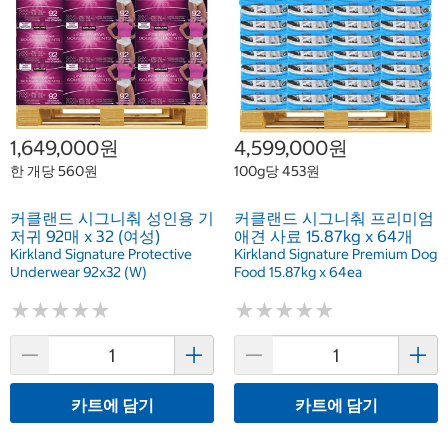
1,649,000원
4,599,000원
한 개당 560원
100g당 453원
커클랜드 시그니춰 성인용 기
커클랜드 시그니춰 프리미엄
저귀 92매 x 32 (여성)
애견 사료 15.87kg x 64개
Kirkland Signature Protective
Kirkland Signature Premium Dog
Underwear 92x32 (W)
Food 15.87kg x 64ea
★
★
★
★
★
★
★
★
★
★
★
★
★
★
★
★
★
★
★
★
카트에 담기
카트에 담기