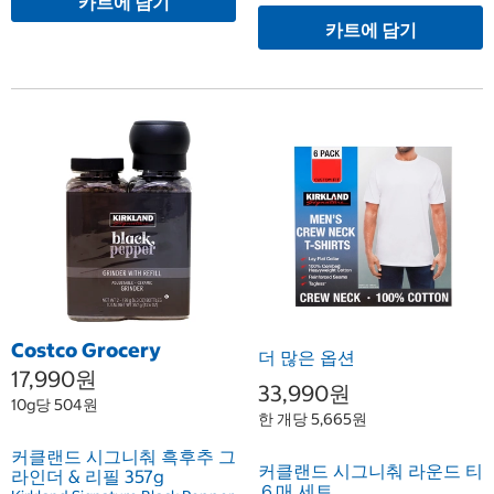
카트에 담기
카트에 담기
Costco Grocery
더 많은 옵션
17,990원
33,990원
10g당 504원
한 개당 5,665원
커클랜드 시그니춰 흑후추 그
커클랜드 시그니춰 라운드 티
라인더 & 리필 357g
６매 세트