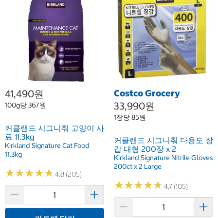
41,490원
Costco Grocery
33,990원
100g당 367원
1장당 85원
커클랜드 시그니춰 고양이 사
료 11.3kg
커클랜드 시그니춰 다용도 장
Kirkland Signature Cat Food
갑 대형 200장 x 2
11.3kg
Kirkland Signature Nitrile Gloves
200ct x 2 Large
★
★
★
★
★
★
★
★
★
★
4.8 (205)
★
★
★
★
★
★
★
★
★
★
4.7 (105)