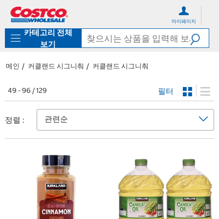
컨
메
텐
뉴
마이페이지
츠
로
카테고리 전체
로
바
바
로
보기
로
가
가
기
메인
커클랜드 시그니춰
커클랜드 시그니춰
기
필터
49 - 96 / 129
정렬 :