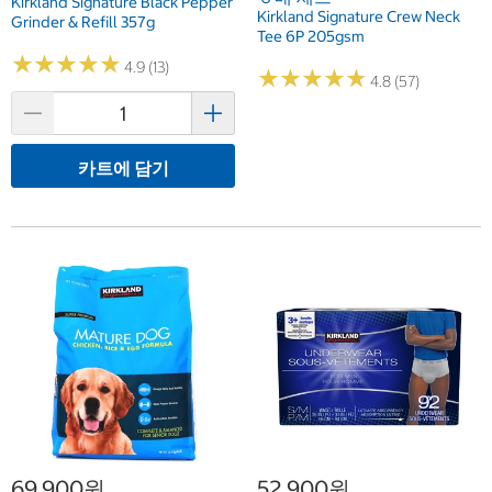
Kirkland Signature Black Pepper
Kirkland Signature Crew Neck
Grinder & Refill 357g
Tee 6P 205gsm
★
★
★
★
★
★
★
★
★
★
4.9 (13)
★
★
★
★
★
★
★
★
★
★
4.8 (57)
카트에 담기
69,900원
52,900원