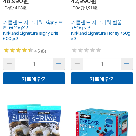
48,990원
42,990원
10g당 408원
100g당 1,911원
커클랜드 시그니춰 Isigny 브
커클랜드 시그니춰 벌꿀
리 600gX2
750g x 3
Kirkland Signature Isigny Brie
Kirkland Signature Honey 750g
600gx2
x 3
★
★
★
★
★
★
★
★
★
★
★
★
★
★
★
★
★
★
★
★
4.5 (8)
카트에 담기
카트에 담기