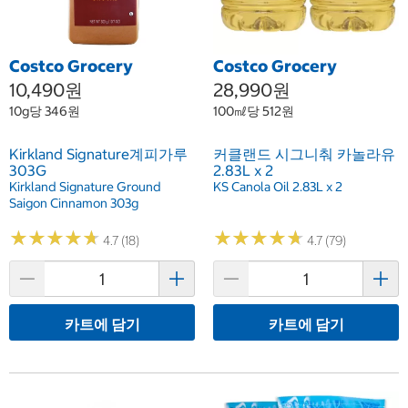
Costco Grocery
Costco Grocery
10,490원
28,990원
10g당 346원
100㎖당 512원
Kirkland Signature계피가루
커클랜드 시그니춰 카놀라유
303G
2.83L x 2
Kirkland Signature Ground
KS Canola Oil 2.83L x 2
Saigon Cinnamon 303g
★
★
★
★
★
★
★
★
★
★
★
★
★
★
★
★
★
★
★
★
4.7 (18)
4.7 (79)
카트에 담기
카트에 담기