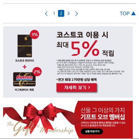
이
다
TOP ▲
1
2
3
전
음