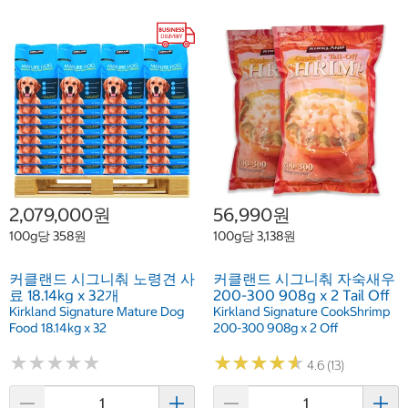
2,079,000원
56,990원
100g당 358원
100g당 3,138원
커클랜드 시그니춰 노령견 사
커클랜드 시그니춰 자숙새우
료 18.14kg x 32개
200-300 908g x 2 Tail Off
Kirkland Signature Mature Dog
Kirkland Signature CookShrimp
Food 18.14kg x 32
200-300 908g x 2 Off
★
★
★
★
★
★
★
★
★
★
★
★
★
★
★
★
★
★
★
★
4.6 (13)