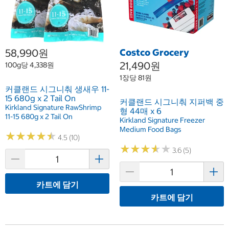
58,990원
Costco Grocery
21,490원
100g당 4,338원
1장당 81원
커클랜드 시그니춰 생새우 11-
15 680g x 2 Tail On
커클랜드 시그니춰 지퍼백 중
Kirkland Signature RawShrimp
형 44매 x 6
11-15 680g x 2 Tail On
Kirkland Signature Freezer
Medium Food Bags
★
★
★
★
★
★
★
★
★
★
4.5 (10)
★
★
★
★
★
★
★
★
★
★
3.6 (5)
카트에 담기
카트에 담기