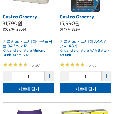
Costco Grocery
Costco Grocery
31,790원
15,990원
100㎖당 280원
한 개당 333원
커클랜드 시그니춰아몬드음
커클랜드 시그니춰 AAA 건
료 946ml x 12
전지 48개
Kirkland Signature Almond
Kirkland Signature AAA Battery
Drink 946ml x 12
48-unit
★
★
★
★
★
★
★
★
★
★
★
★
★
★
★
★
★
★
★
★
4.6 (36)
4.9 (68)
카트에 담기
카트에 담기