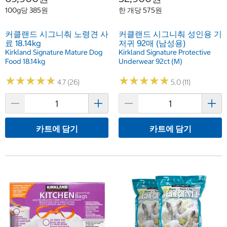
100g당 385원
한 개당 575원
커클랜드 시그니춰 노령견 사
커클랜드 시그니춰 성인용 기
료 18.14kg
저귀 92매 (남성용)
Kirkland Signature Mature Dog
Kirkland Signature Protective
Food 18.14kg
Underwear 92ct (M)
★
★
★
★
★
★
★
★
★
★
★
★
★
★
★
★
★
★
★
★
4.7 (26)
5.0 (11)
카트에 담기
카트에 담기