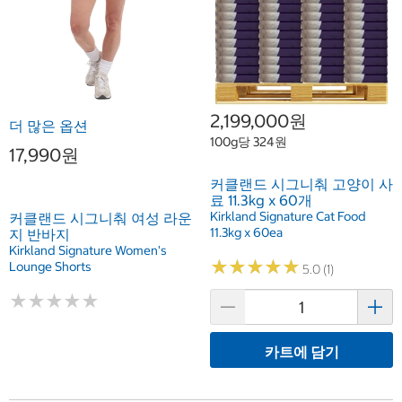
2,199,000원
더 많은 옵션
100g당 324원
17,990원
커클랜드 시그니춰 고양이 사
료 11.3kg x 60개
Kirkland Signature Cat Food
커클랜드 시그니춰 여성 라운
11.3kg x 60ea
지 반바지
Kirkland Signature Women's
★
★
★
★
★
★
★
★
★
★
Lounge Shorts
5.0 (1)
★
★
★
★
★
★
★
★
★
★
카트에 담기