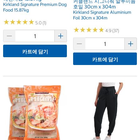
커클랜드 시그니춰 알루미늄
Kirkland Signature Premium Dog
호일 30cm x 304m
Food 15.87kg
Kirkland Signature Aluminium
Foil 30cm x 304m
★
★
★
★
★
★
★
★
★
★
5.0 (1)
★
★
★
★
★
★
★
★
★
★
4.9 (37)
카트에 담기
카트에 담기