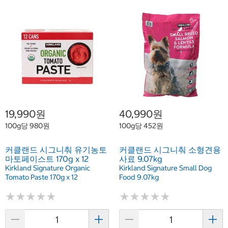
19,990원
40,990원
100g당 980원
100g당 452원
커클랜드 시그니춰 유기농토
커클랜드 시그니춰 소형견용
마토페이스트 170g x 12
사료 9.07kg
Kirkland Signature Organic
Kirkland Signature Small Dog
Tomato Paste 170g x 12
Food 9.07kg
★
★
★
★
★
★
★
★
★
★
★
★
★
★
★
★
★
★
★
★