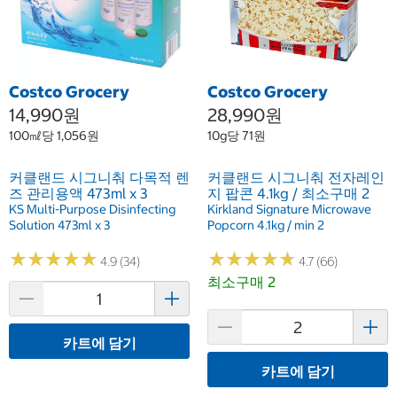
Costco Grocery
Costco Grocery
14,990원
28,990원
100㎖당 1,056원
10g당 71원
커클랜드 시그니춰 다목적 렌
커클랜드 시그니춰 전자레인
즈 관리용액 473ml x 3
지 팝콘 4.1kg / 최소구매 2
KS Multi-Purpose Disinfecting
Kirkland Signature Microwave
Solution 473ml x 3
Popcorn 4.1kg / min 2
★
★
★
★
★
★
★
★
★
★
★
★
★
★
★
★
★
★
★
★
4.9 (34)
4.7 (66)
최소구매 2
카트에 담기
카트에 담기