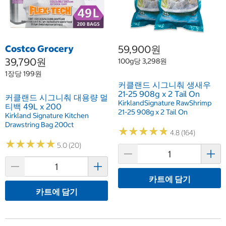
Costco Grocery
59,900원
39,790원
100g당 3,298원
1장당 199원
커클랜드 시그니춰 생새우
21-25 908g x 2 Tail On
커클랜드 시그니춰 대용량 멀
KirklandSignature RawShrimp
티백 49L x 200
21-25 908g x 2 Tail On
Kirkland Signature Kitchen
Drawstring Bag 200ct
★
★
★
★
★
★
★
★
★
★
4.8 (164)
★
★
★
★
★
★
★
★
★
★
5.0 (20)
카트에 담기
카트에 담기