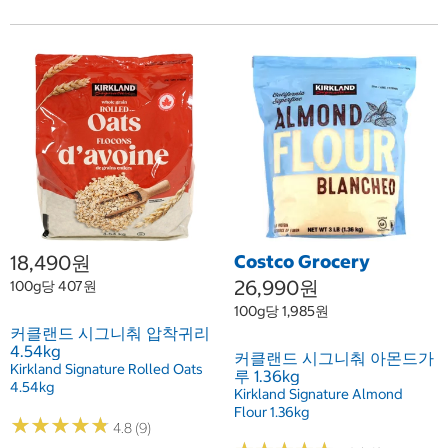
18,490원
Costco Grocery
26,990원
100g당 407원
100g당 1,985원
커클랜드 시그니춰 압착귀리
4.54kg
커클랜드 시그니춰 아몬드가
Kirkland Signature Rolled Oats
루 1.36kg
4.54kg
Kirkland Signature Almond
Flour 1.36kg
★
★
★
★
★
★
★
★
★
★
4.8 (9)