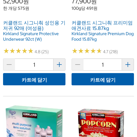
52,900원
77,900원
한 개당 575원
100g당 491원
커클랜드 시그니춰 성인용 기
커클랜드 시그니춰 프리미엄
저귀 92매 (여성용)
애견사료 15.87kg
Kirkland Signature Protective
Kirkland Signature Premium Dog
Underwear 92ct (W)
Food 15.87kg
★
★
★
★
★
★
★
★
★
★
★
★
★
★
★
★
★
★
★
★
4.8 (25)
4.7 (218)
카트에 담기
카트에 담기