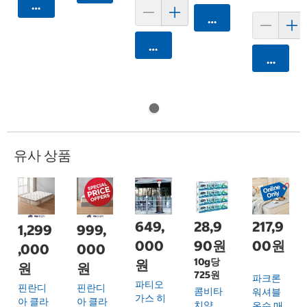
카트에 담기
카트에 담기
카트에 담기
카트에 
유사 상품
649,
28,9
217,9
1,299
999,
000
90원
00원
,000
000
10g당
원
원
원
725원
파크론
파티오
핀란디
핀란디
콤비타
워셔블
가스 히
아 클라
아 클라
치약
온수 매