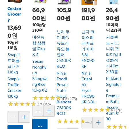
Costco
66,9
105,9
191,9
26,4
Grocer
00원
00원
00원
90원
y
100g당
10미터
13,69
310원
당 221원
닌자 푸
닌자 크
0원
예산농
커클랜
디 파워
리스피
10g당
협 삼광
드 시그
뉴트리
에어프
118원
쌀10kg
니춰 프
듀오 블
라이어
X 2
리미엄 3
Snapik
렌더
3.8L
겹화장
트러플
CB100K
FN090
Yesan
지40m
크래커
RCO
KR
Nonghy
X 30롤
1.16kg
Up
Ninja
Ninja
Samgwa
Kirkland
Snapik
Foodi
Crispi
Ng Rice
Signatur
Truffle
Power
Air
10kg X 2
E
Cracker
Nutri
Fryer
Premiu
1.16kg
DUO
FN090
★
★
★
★
★
★
★
★
★
★
4.8 (273)
M Bath
Blender
KR 3.8L
★
★
★
★
★
★
★
★
★
★
4.7 (159)
Tissue
CB100K
★
★
★
★
★
★
★
★
★
★
5.0 (6)
40m X
RCO
30
★
★
★
★
★
★
★
★
★
★
4.8 (250)
카트에 담기
★
★
★
★
★
★