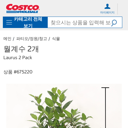
컨
메
텐
뉴
마이페이지
츠
로
카테고리 전체
로
바
바
로
보기
로
가
가
기
메인
파티오/정원/창고
식물
기
월계수 2개
Laurus 2 Pack
상품 #
675220