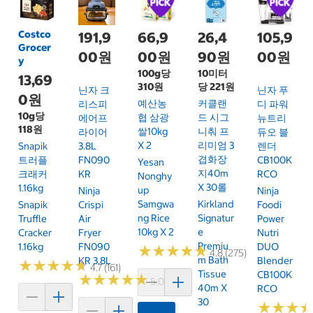
Costco
191,9
66,9
26,4
105,9
Grocer
00원
00원
90원
00원
y
100g당
10미터
13,69
310원
당 221원
닌자 크
닌자 푸
0원
예산농
커클랜
리스피
디 파워
10g당
협 삼광
드 시그
에어프
뉴트리
118원
쌀10kg
니춰 프
라이어
듀오 블
X 2
리미엄 3
Snapik
3.8L
렌더
겹화장
트러플
FN090
CB100K
Yesan
지40m
크래커
KR
RCO
Nonghy
X 30롤
1.16kg
Up
Ninja
Ninja
Samgwa
Kirkland
Snapik
Crispi
Foodi
Ng Rice
Signatur
Truffle
Air
Power
10kg X 2
E
Cracker
Fryer
Nutri
Premiu
1.16kg
FN090
DUO
★
★
★
★
★
★
★
★
★
★
4.8 (275)
M Bath
KR 3.8L
Blender
★
★
★
★
★
★
★
★
★
★
4.7 (161)
Tissue
CB100K
★
★
★
★
★
★
★
★
★
★
5.0 (6)
40m X
RCO
30
★
★
★
★
★
★