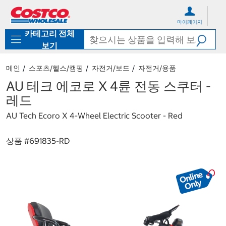
컨
메
텐
뉴
마이페이지
츠
로
카테고리 전체
로
바
바
로
보기
로
가
가
기
메인
스포츠/헬스/캠핑
자전거/보드
자전거/용품
기
AU 테크 에코로 X 4륜 전동 스쿠터 -
레드
AU Tech Ecoro X 4-Wheel Electric Scooter - Red
상품 #
691835-RD