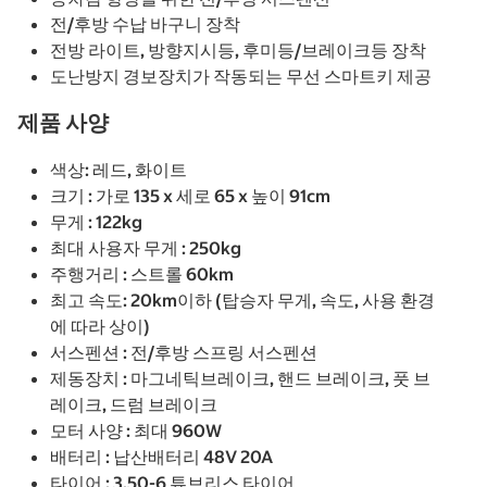
전/후방 수납 바구니 장착
전방 라이트, 방향지시등, 후미등/브레이크등 장착
도난방지 경보장치가 작동되는 무선 스마트키 제공
제품 사양
색상: 레드, 화이트
크기 : 가로 135 x 세로 65 x 높이 91cm
무게 : 122kg
최대 사용자 무게 : 250kg
주행거리 : 스트롤 60km
최고 속도: 20km이하 (탑승자 무게, 속도, 사용 환경
에 따라 상이)
서스펜션 : 전/후방 스프링 서스펜션
제동장치 : 마그네틱브레이크, 핸드 브레이크, 풋 브
레이크, 드럼 브레이크
모터 사양 : 최대 960W
배터리 : 납산배터리 48V 20A
타이어 : 3.50-6 튜브리스 타이어