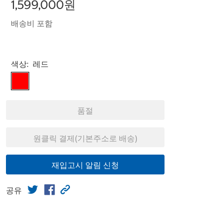
1,599,000원
배송비 포함
Select product
색상:
레드
품절
원클릭 결제(기본주소로 배송)
재입고시 알림 신청
공유