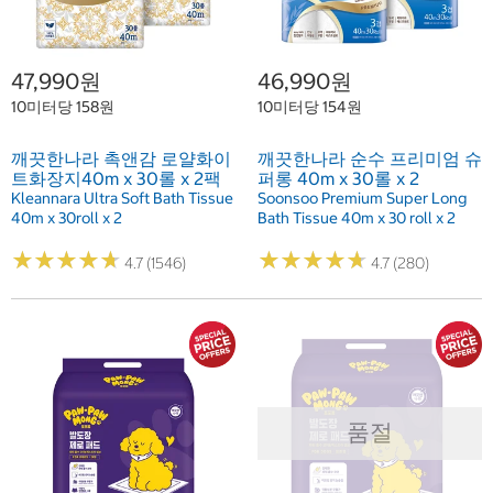
47,990원
46,990원
10미터당 158원
10미터당 154원
깨끗한나라 촉앤감 로얄화이
깨끗한나라 순수 프리미엄 슈
트화장지40m x 30롤 x 2팩
퍼롱 40m x 30롤 x 2
Kleannara Ultra Soft Bath Tissue
Soonsoo Premium Super Long
40m x 30roll x 2
Bath Tissue 40m x 30 roll x 2
★
★
★
★
★
★
★
★
★
★
★
★
★
★
★
★
★
★
★
★
4.7 (1546)
4.7 (280)
품절