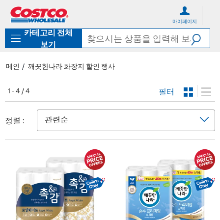
컨
메
텐
뉴
마이페이지
츠
로
카테고리 전체
로
바
바
로
보기
로
가
가
기
메인
깨끗한나라 화장지 할인 행사
기
필터
1 - 4 / 4
정렬 :