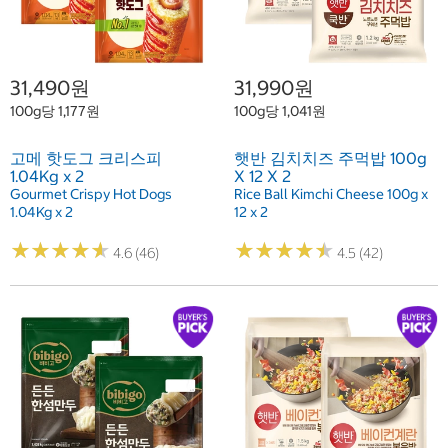
31,490원
31,990원
100g당 1,177원
100g당 1,041원
고메 핫도그 크리스피
햇반 김치치즈 주먹밥 100g
1.04Kg x 2
X 12 X 2
Gourmet Crispy Hot Dogs
Rice Ball Kimchi Cheese 100g x
1.04Kg x 2
12 x 2
★
★
★
★
★
★
★
★
★
★
★
★
★
★
★
★
★
★
★
★
4.6 (46)
4.5 (42)