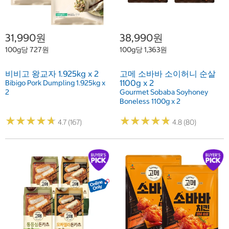
31,990원
38,990원
100g당 727원
100g당 1,363원
비비고 왕교자 1.925kg x 2
고메 소바바 소이허니 순살
1100g x 2
Bibigo Pork Dumpling 1.925kg x
2
Gourmet Sobaba Soyhoney
Boneless 1100g x 2
★
★
★
★
★
★
★
★
★
★
★
★
★
★
★
★
★
★
★
★
4.7 (167)
4.8 (80)