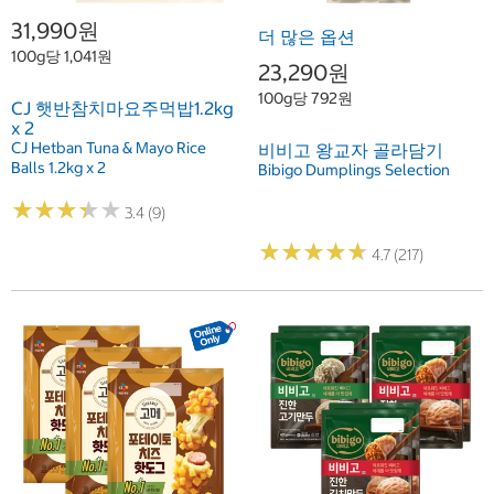
31,990원
더 많은 옵션
100g당 1,041원
23,290원
100g당 792원
CJ 햇반참치마요주먹밥1.2kg
x 2
CJ Hetban Tuna & Mayo Rice
비비고 왕교자 골라담기
Balls 1.2kg x 2
Bibigo Dumplings Selection
★
★
★
★
★
★
★
★
★
★
3.4 (9)
★
★
★
★
★
★
★
★
★
★
4.7 (217)