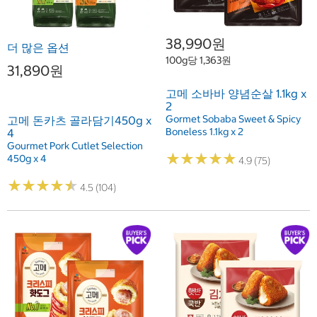
38,990원
더 많은 옵션
100g당 1,363원
31,890원
고메 소바바 양념순살 1.1kg x
2
Gormet Sobaba Sweet & Spicy
고메 돈카츠 골라담기450g x
Boneless 1.1kg x 2
4
Gourmet Pork Cutlet Selection
★
★
★
★
★
★
★
★
★
★
450g x 4
4.9 (75)
★
★
★
★
★
★
★
★
★
★
4.5 (104)