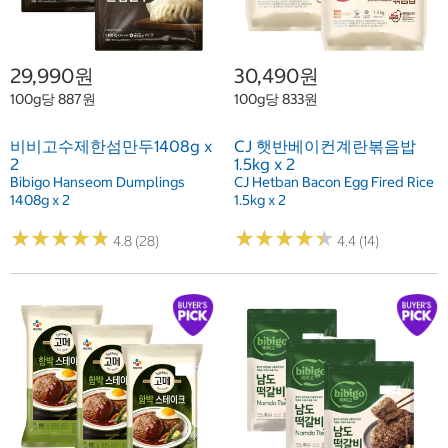
29,990원
30,490원
100g당 887원
100g당 833원
비비고수제한섬만두1408g x
CJ 햇반베이컨계란볶음밥
2
1.5kg x 2
Bibigo Hanseom Dumplings
CJ Hetban Bacon Egg Fired Rice
1408g x 2
1.5kg x 2
★
★
★
★
★
★
★
★
★
★
★
★
★
★
★
★
★
★
★
★
4.8 (28)
4.4 (14)