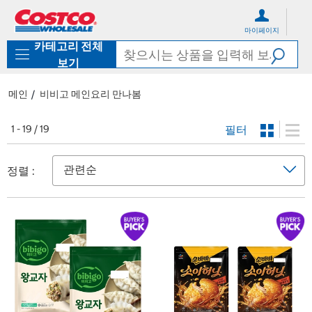
컨
메
텐
뉴
마이페이지
츠
로
카테고리 전체
로
바
바
로
보기
로
가
가
기
메인
비비고 메인요리 만나봄
기
필터
1 - 19 / 19
정렬 :