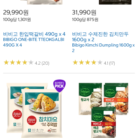
29,990원
31,990원
100g당 1,301원
100g당 875원
비비고 한입떡갈비 490g x 4
비비고 수제진한 김치만두
1600g x 2
BIBIGO ONE-BITE TTEOKGALBI
490G X 4
Bibigo Kimchi Dumpling 1600g x
2
★
★
★
★
★
★
★
★
★
★
★
★
★
★
★
★
★
★
★
★
4.2 (20)
4.1 (17)