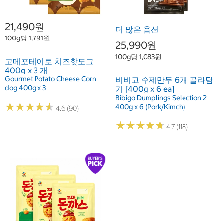
21,490원
더 많은 옵션
100g당 1,791원
25,990원
100g당 1,083원
고메포테이토 치즈핫도그
400g x 3 개
Gourmet Potato Cheese Corn
비비고 수제만두 6개 골라담
dog 400g x 3
기 [400g x 6 ea]
Bibigo Dumplings Selection 2
★
★
★
★
★
★
★
★
★
★
400g x 6 (Pork/Kimch)
4.6 (90)
★
★
★
★
★
★
★
★
★
★
4.7 (118)