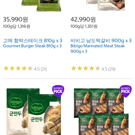
35,990원
42,990원
100g당 1,316원
100g당 1,351원
고메 함박스테이크 810g x 3
비비고 남도떡갈비 900g x 3
Gourmet Burger Steak 810g x 3
Bibigo Marinated Meat Steak
900g x 3
★
★
★
★
★
★
★
★
★
★
★
★
★
★
★
★
★
★
★
★
4.5 (21)
4.5 (29)