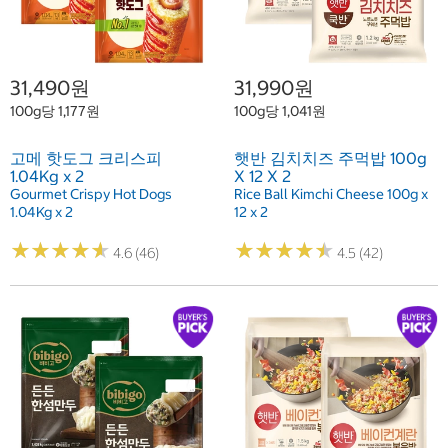
31,490원
31,990원
100g당 1,177원
100g당 1,041원
고메 핫도그 크리스피
햇반 김치치즈 주먹밥 100g
1.04Kg x 2
X 12 X 2
Gourmet Crispy Hot Dogs
Rice Ball Kimchi Cheese 100g x
1.04Kg x 2
12 x 2
★
★
★
★
★
★
★
★
★
★
★
★
★
★
★
★
★
★
★
★
4.6 (46)
4.5 (42)