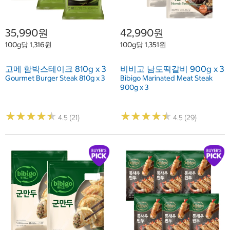
35,990원
42,990원
100g당 1,316원
100g당 1,351원
고메 함박스테이크 810g x 3
비비고 남도떡갈비 900g x 3
Gourmet Burger Steak 810g x 3
Bibigo Marinated Meat Steak
900g x 3
★
★
★
★
★
★
★
★
★
★
★
★
★
★
★
★
★
★
★
★
4.5 (21)
4.5 (29)