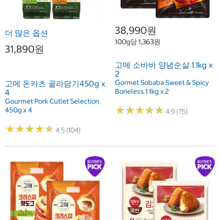
38,990원
더 많은 옵션
100g당 1,363원
31,890원
고메 소바바 양념순살 1.1kg x
2
Gormet Sobaba Sweet & Spicy
고메 돈카츠 골라담기450g x
Boneless 1.1kg x 2
4
Gourmet Pork Cutlet Selection
★
★
★
★
★
★
★
★
★
★
450g x 4
4.9 (75)
★
★
★
★
★
★
★
★
★
★
4.5 (104)