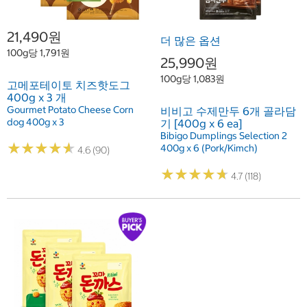
21,490원
더 많은 옵션
100g당 1,791원
25,990원
100g당 1,083원
고메포테이토 치즈핫도그
400g x 3 개
Gourmet Potato Cheese Corn
비비고 수제만두 6개 골라담
dog 400g x 3
기 [400g x 6 ea]
Bibigo Dumplings Selection 2
★
★
★
★
★
★
★
★
★
★
400g x 6 (Pork/Kimch)
4.6 (90)
★
★
★
★
★
★
★
★
★
★
4.7 (118)