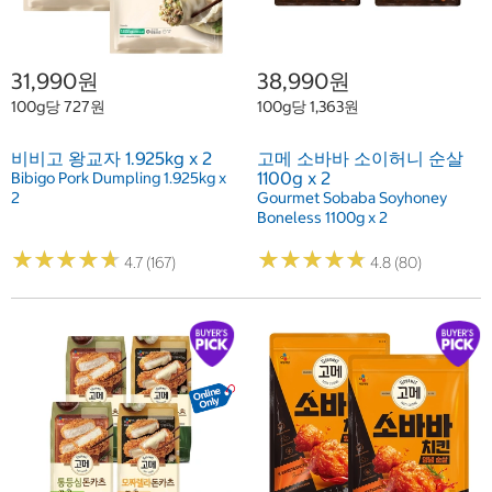
31,990원
38,990원
100g당 727원
100g당 1,363원
비비고 왕교자 1.925kg x 2
고메 소바바 소이허니 순살
1100g x 2
Bibigo Pork Dumpling 1.925kg x
2
Gourmet Sobaba Soyhoney
Boneless 1100g x 2
★
★
★
★
★
★
★
★
★
★
★
★
★
★
★
★
★
★
★
★
4.7 (167)
4.8 (80)