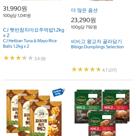
31,990원
더 많은 옵션
100g당 1,041원
23,290원
100g당 792원
CJ 햇반참치마요주먹밥1.2kg
x 2
CJ Hetban Tuna & Mayo Rice
비비고 왕교자 골라담기
Balls 1.2kg x 2
Bibigo Dumplings Selection
★
★
★
★
★
★
★
★
★
★
3.4 (9)
★
★
★
★
★
★
★
★
★
★
4.7 (217)