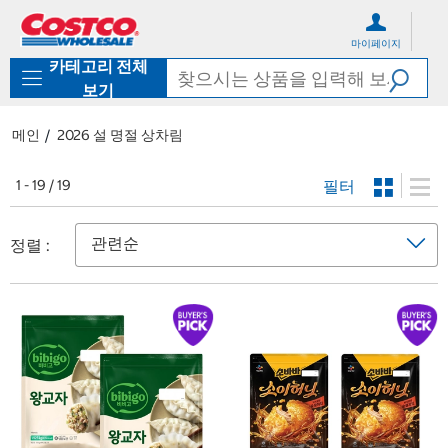
컨
메
텐
뉴
마이페이지
츠
로
카테고리 전체
로
바
바
로
보기
로
가
가
기
메인
2026 설 명절 상차림
기
필터
1 - 19 / 19
정렬 :