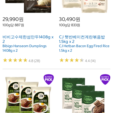
29,990원
30,490원
100g당 887원
100g당 833원
비비고수제한섬만두1408g x
CJ 햇반베이컨계란볶음밥
2
1.5kg x 2
Bibigo Hanseom Dumplings
CJ Hetban Bacon Egg Fired Rice
1408g x 2
1.5kg x 2
★
★
★
★
★
★
★
★
★
★
★
★
★
★
★
★
★
★
★
★
4.8 (28)
4.4 (14)