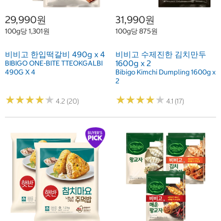
29,990원
31,990원
100g당 1,301원
100g당 875원
비비고 한입떡갈비 490g x 4
비비고 수제진한 김치만두
1600g x 2
BIBIGO ONE-BITE TTEOKGALBI
490G X 4
Bibigo Kimchi Dumpling 1600g x
2
★
★
★
★
★
★
★
★
★
★
★
★
★
★
★
★
★
★
★
★
4.2 (20)
4.1 (17)