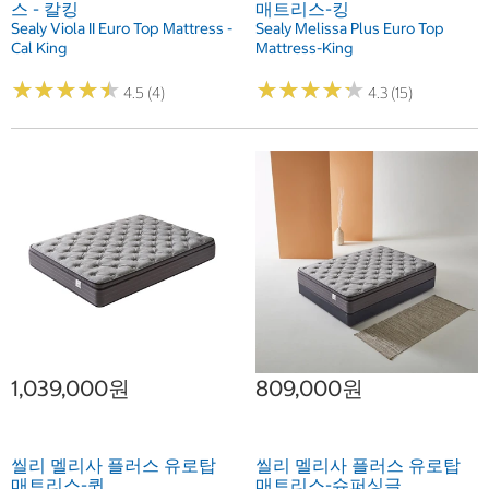
스 - 칼킹
매트리스-킹
Sealy Viola II Euro Top Mattress -
Sealy Melissa Plus Euro Top
Cal King
Mattress-King
★
★
★
★
★
★
★
★
★
★
★
★
★
★
★
★
★
★
★
★
4.5 (4)
4.3 (15)
1,039,000원
809,000원
씰리 멜리사 플러스 유로탑
씰리 멜리사 플러스 유로탑
매트리스-퀸
매트리스-슈퍼싱글