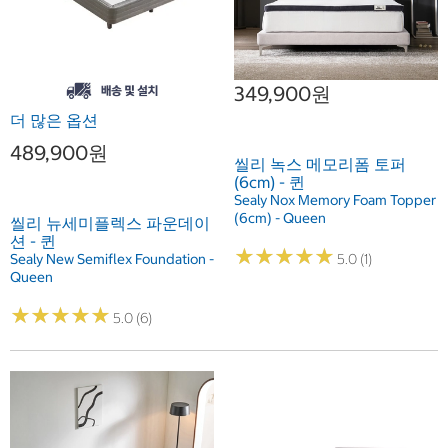
349,900원
더 많은 옵션
489,900원
씰리 녹스 메모리폼 토퍼
(6cm) - 퀸
Sealy Nox Memory Foam Topper
(6cm) - Queen
씰리 뉴세미플렉스 파운데이
션 - 퀸
★
★
★
★
★
★
★
★
★
★
Sealy New Semiflex Foundation -
5.0 (1)
Queen
★
★
★
★
★
★
★
★
★
★
5.0 (6)