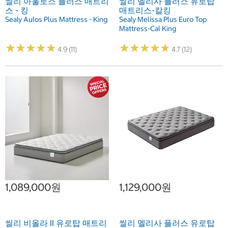
씰리 아울로스 플러스 매트리
씰리 멜리사 플러스 유로탑
스 - 킹
매트리스-칼킹
Sealy Aulos Plus Mattress - King
Sealy Melissa Plus Euro Top
Mattress-Cal King
★
★
★
★
★
★
★
★
★
★
★
★
★
★
★
★
★
★
★
★
4.9 (11)
4.7 (12)
1,089,000원
1,129,000원
씰리 비올라 II 유로탑 매트리
씰리 멜리사 플러스 유로탑