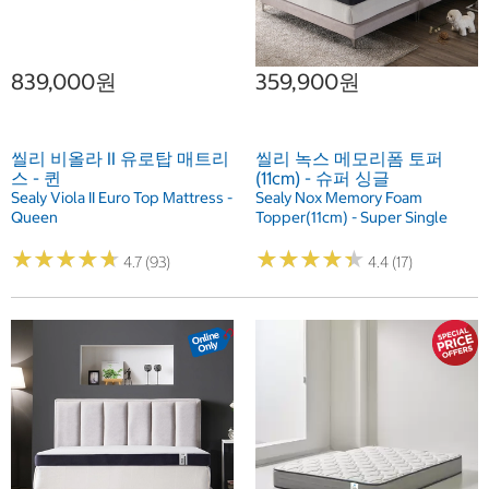
839,000원
359,900원
씰리 비올라 II 유로탑 매트리
씰리 녹스 메모리폼 토퍼
스 - 퀸
(11cm) - 슈퍼 싱글
Sealy Viola II Euro Top Mattress -
Sealy Nox Memory Foam
Queen
Topper(11cm) - Super Single
★
★
★
★
★
★
★
★
★
★
★
★
★
★
★
★
★
★
★
★
4.7 (93)
4.4 (17)