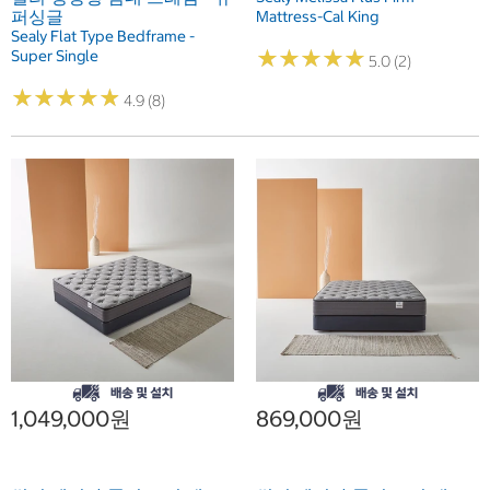
퍼싱글
Mattress-Cal King
Sealy Flat Type Bedframe -
★
★
★
★
★
★
★
★
★
★
Super Single
5.0 (2)
★
★
★
★
★
★
★
★
★
★
4.9 (8)
1,049,000원
869,000원