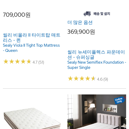
709,000원
더 많은 옵션
369,900원
씰리 비올라 II 타이트탑 매트
리스 - 퀸
Sealy Viola II Tight Top Mattress
- Queen
씰리 뉴세미플렉스 파운데이
션 - 슈퍼싱글
★
★
★
★
★
★
★
★
★
★
Sealy New Semiflex Foundation -
4.7 (51)
Super Single
★
★
★
★
★
★
★
★
★
★
4.6 (9)