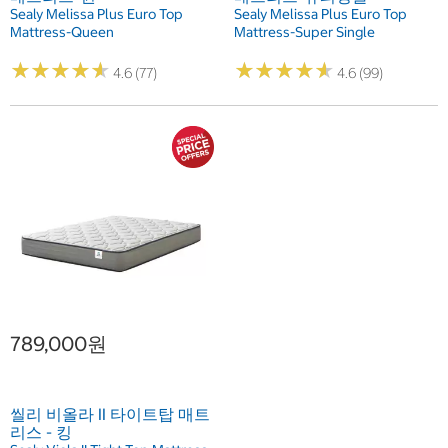
Sealy Melissa Plus Euro Top
Sealy Melissa Plus Euro Top
Mattress-Queen
Mattress-Super Single
★
★
★
★
★
★
★
★
★
★
★
★
★
★
★
★
★
★
★
★
4.6 (77)
4.6 (99)
789,000원
씰리 비올라 II 타이트탑 매트
리스 - 킹