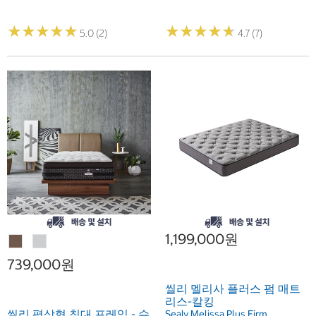
★
★
★
★
★
★
★
★
★
★
★
★
★
★
★
★
★
★
★
★
5.0 (2)
4.7 (7)
1,199,000원
739,000원
씰리 멜리사 플러스 펌 매트
리스-칼킹
씰리 평상형 침대 프레임 - 슈
Sealy Melissa Plus Firm