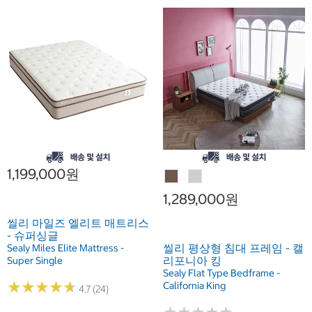
1,199,000원
1,289,000원
씰리 마일즈 엘리트 매트리스
- 슈퍼싱글
씰리 평상형 침대 프레임 - 캘
Sealy Miles Elite Mattress -
리포니아 킹
Super Single
Sealy Flat Type Bedframe -
★
★
★
★
★
★
★
★
★
★
California King
4.7 (24)