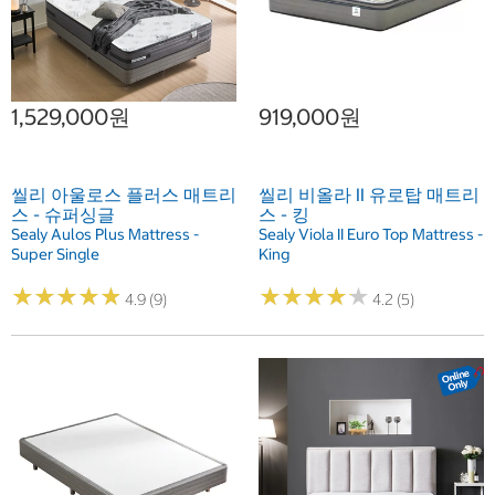
1,529,000원
919,000원
씰리 아울로스 플러스 매트리
씰리 비올라 II 유로탑 매트리
스 - 슈퍼싱글
스 - 킹
Sealy Aulos Plus Mattress -
Sealy Viola II Euro Top Mattress -
Super Single
King
★
★
★
★
★
★
★
★
★
★
★
★
★
★
★
★
★
★
★
★
4.9 (9)
4.2 (5)