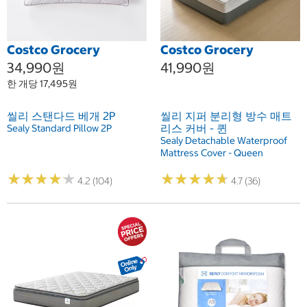
Costco Grocery
Costco Grocery
34,990원
41,990원
한 개당 17,495원
씰리 스탠다드 베개 2P
씰리 지퍼 분리형 방수 매트
리스 커버 - 퀸
Sealy Standard Pillow 2P
Sealy Detachable Waterproof
Mattress Cover - Queen
★
★
★
★
★
★
★
★
★
★
★
★
★
★
★
★
★
★
★
★
4.2 (104)
4.7 (36)