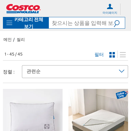
컨
메
텐
뉴
마이페이지
츠
로
카테고리 전체
로
바
바
로
보기
로
가
가
기
메인
씰리
기
필터
1 - 45 / 45
정렬 :