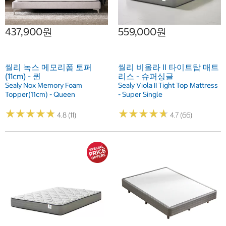
437,900원
559,000원
씰리 녹스 메모리폼 토퍼
씰리 비올라 II 타이트탑 매트
(11cm) - 퀸
리스 - 슈퍼싱글
Sealy Nox Memory Foam
Sealy Viola II Tight Top Mattress
Topper(11cm) - Queen
- Super Single
★
★
★
★
★
★
★
★
★
★
★
★
★
★
★
★
★
★
★
★
4.8 (11)
4.7 (66)