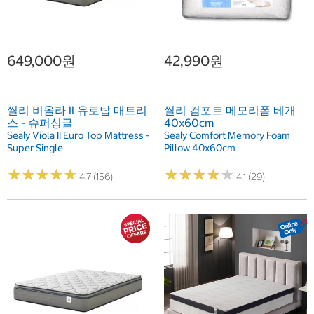
649,000원
42,990원
씰리 비올라 II 유로탑 매트리
씰리 컴포트 메모리폼 베개
스 - 슈퍼싱글
40x60cm
Sealy Viola II Euro Top Mattress -
Sealy Comfort Memory Foam
Super Single
Pillow 40x60cm
★
★
★
★
★
★
★
★
★
★
★
★
★
★
★
★
★
★
★
★
4.7 (156)
4.1 (29)