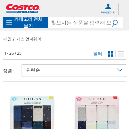
컨
메
텐
뉴
마이페이지
츠
로
카테고리 전체
로
바
바
로
보기
로
가
가
기
메인
게스 언더웨어
기
필터
1 - 25 / 25
정렬 :