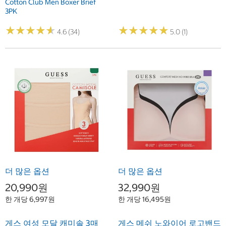
Cotton Club Men Boxer Brief
3PK
★
★
★
★
★
★
★
★
★
★
★
★
★
★
★
★
★
★
★
★
4.6 (34)
5.0 (1)
더 많은 옵션
더 많은 옵션
20,990원
32,990원
한 개당 6,997원
한 개당 16,495원
게스 여성 모달 캐미솔 3매
게스 메쉬 노와이어 로고밴드