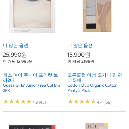
더 많은 옵션
더 많은 옵션
25,990원
15,990원
한 개당 12,995원
한 개당 3,198원
게스 여아 주니어 프리컷 브
코튼클럽 여성 오가닉 면 팬
라2매
티 5 매
Guess Girls' Junior Free Cut Bra
Cotton Club Organic Cotton
2PK
Panty 5 Pack
★
★
★
★
★
★
★
★
★
★
★
★
★
★
★
★
★
★
★
★
4.9 (45)
4.4 (159)