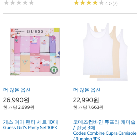
★
★
★
★
★
★
★
★
★
★
★
★
★
★
★
★
★
★
★
★
4.0 (2)
더 많은 옵션
더 많은 옵션
26,990원
22,990원
한 개당 2,699원
한 개당 7,663원
게스 여아 팬티 세트 10매
코데즈컴바인 큐프라 캐미솔
/ 런닝 3매
Guess Girl's Panty Set 10PK
Codes Combine Cupra Camisole
/ Running 3PK