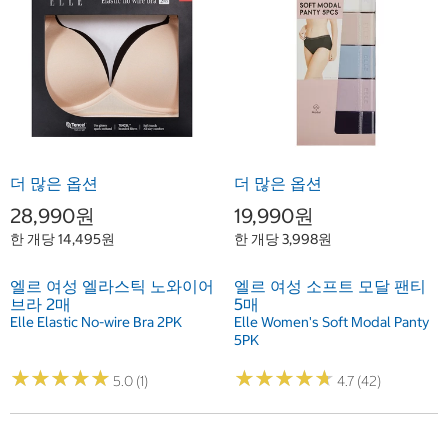
더 많은 옵션
더 많은 옵션
28,990원
19,990원
한 개당 14,495원
한 개당 3,998원
엘르 여성 엘라스틱 노와이어
엘르 여성 소프트 모달 팬티
브라 2매
5매
Elle Elastic No-wire Bra 2PK
Elle Women's Soft Modal Panty
5PK
★
★
★
★
★
★
★
★
★
★
★
★
★
★
★
★
★
★
★
★
5.0 (1)
4.7 (42)