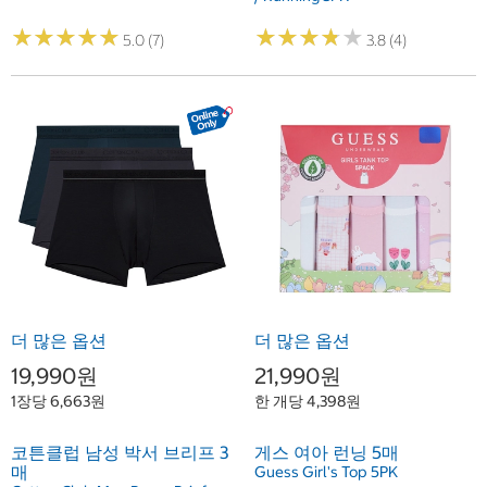
★
★
★
★
★
★
★
★
★
★
★
★
★
★
★
★
★
★
★
★
5.0 (7)
3.8 (4)
더 많은 옵션
더 많은 옵션
19,990원
21,990원
1장당 6,663원
한 개당 4,398원
코튼클럽 남성 박서 브리프 3
게스 여아 런닝 5매
매
Guess Girl's Top 5PK