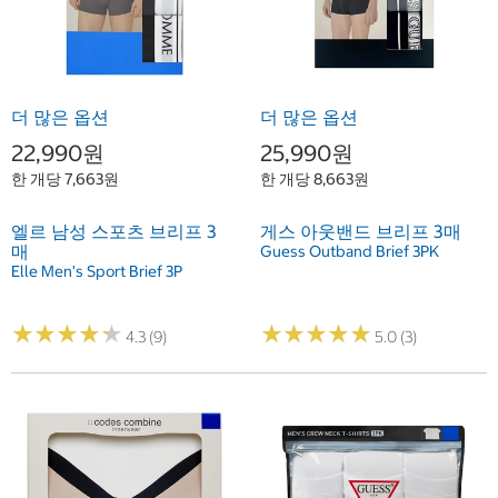
더 많은 옵션
더 많은 옵션
22,990원
25,990원
한 개당 7,663원
한 개당 8,663원
엘르 남성 스포츠 브리프 3
게스 아웃밴드 브리프 3매
매
Guess Outband Brief 3PK
Elle Men's Sport Brief 3P
★
★
★
★
★
★
★
★
★
★
★
★
★
★
★
★
★
★
★
★
4.3 (9)
5.0 (3)