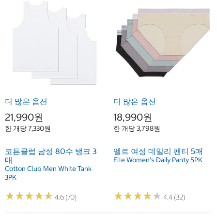
더 많은 옵션
더 많은 옵션
21,990원
18,990원
한 개당 7,330원
한 개당 3,798원
코튼클럽 남성 80수 탱크 3
엘르 여성 데일리 팬티 5매
매
Elle Women's Daily Panty 5PK
Cotton Club Men White Tank
3PK
★
★
★
★
★
★
★
★
★
★
★
★
★
★
★
★
★
★
★
★
4.6 (70)
4.4 (32)