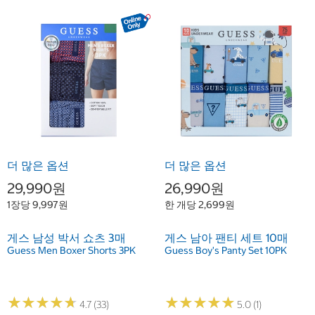
더 많은 옵션
더 많은 옵션
29,990원
26,990원
1장당 9,997원
한 개당 2,699원
게스 남성 박서 쇼츠 3매
게스 남아 팬티 세트 10매
Guess Men Boxer Shorts 3PK
Guess Boy's Panty Set 10PK
★
★
★
★
★
★
★
★
★
★
★
★
★
★
★
★
★
★
★
★
4.7 (33)
5.0 (1)