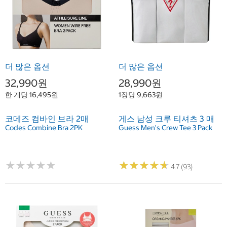
더 많은 옵션
더 많은 옵션
32,990원
28,990원
한 개당 16,495원
1장당 9,663원
코데즈 컴바인 브라 2매
게스 남성 크루 티셔츠 3 매
Codes Combine Bra 2PK
Guess Men's Crew Tee 3 Pack
★
★
★
★
★
★
★
★
★
★
★
★
★
★
★
★
★
★
★
★
4.7 (93)