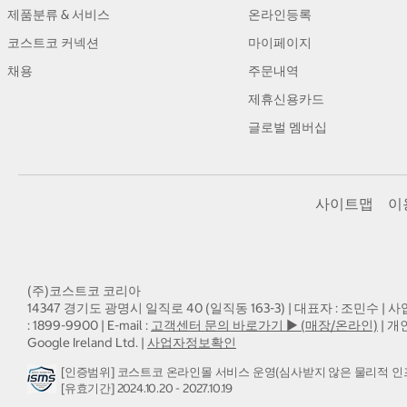
제품분류 & 서비스
온라인등록
코스트코 커넥션
마이페이지
채용
주문내역
제휴신용카드
글로벌 멤버십
사이트맵
이
(주)코스트코 코리아
14347 경기도 광명시 일직로 40 (일직동 163-3) | 대표자 : 조민수 | 사
: 1899-9900 | E-mail :
고객센터 문의 바로가기 ▶ (매장/온라인)
| 개
Google Ireland Ltd. |
사업자정보확인
[인증범위] 코스트코 온라인몰 서비스 운영(심사받지 않은 물리적 인
[유효기간] 2024.10.20 - 2027.10.19