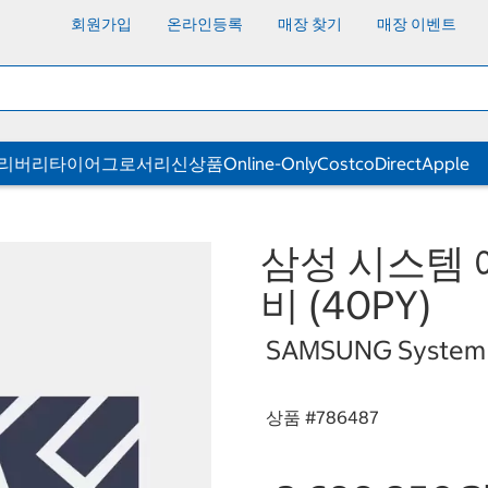
회원가입
온라인등록
매장 찾기
매장 이벤트
딜리버리
타이어
그로서리
신상품
Online-Only
CostcoDirect
Apple
삼성 시스템 에
비 (40PY)
SAMSUNG System A/
상품 #
786487