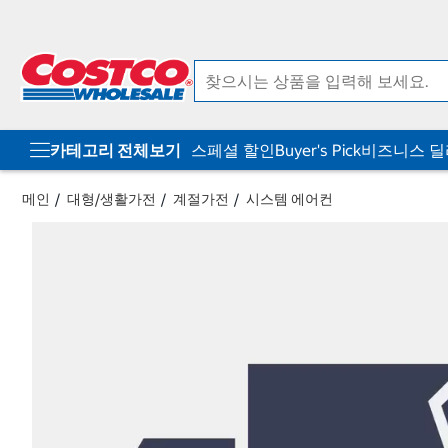
컨
메
텐
뉴
츠
로
로
바
바
로
로
가
가
기
기
카테고리 전체보기
스페셜 할인
Buyer's Pick
비즈니스 
메인
대형/생활가전
계절가전
시스템 에어컨