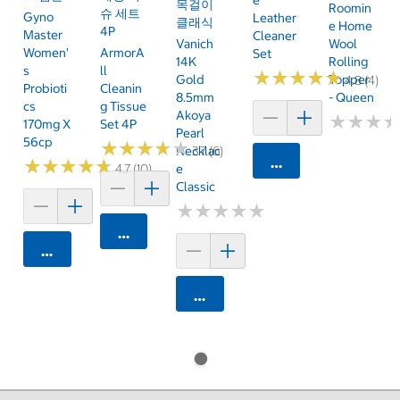
목걸이
Roomin
슈 세트
Gyno
Leather
클래식
E Home
4P
Master
Cleaner
Vanich
Wool
Women'
ArmorA
Set
14K
Rolling
S
Ll
★
★
★
★
★
★
★
★
★
★
Gold
Topper
4.8 (4)
Probioti
Cleanin
8.5mm
- Queen
Cs
G Tissue
Akoya
★
★
★
★
★
★
170mg X
Set 4P
Pearl
56cp
★
★
★
★
★
★
★
★
★
★
Necklac
3.7 (6)
카트에 담기
★
★
★
★
★
★
★
★
★
★
4.7 (10)
E
Classic
★
★
★
★
★
★
★
★
★
★
카트에 담기
카트에 담기
카트에 담기