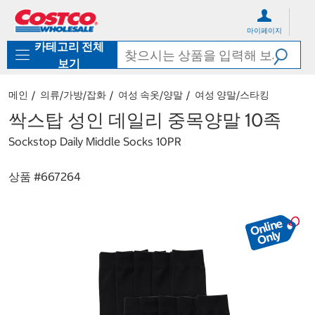
컨
메
텐
뉴
마이페이지
츠
로
카테고리 전체
로
바
바
로
보기
로
가
가
기
메인
의류/가방/잡화
여성 속옷/양말
여성 양말/스타킹
기
싹스탑 성인 데일리 중목양말 10족
Sockstop Daily Middle Socks 10PR
상품 #
667264