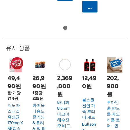
카트에 담기
유사 상품
49,4
26,9
2,369
12,49
202,
90원
90원
,000
0원
900
한 개당
1장당
원
원
714원
225원
불스원
바니찌
루마인
지노마
아머올
천연 가
8.5mm
홈 양모
스터질
다용도
죽 크리
아코야
롤 메모
유산균
클리닝
너 세트
해수진
리폼 토
170mg X
& 유리
Bullson
주 비드
퍼 - 퀸
56캡슐
세정 티
E