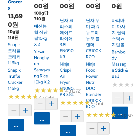
Grocer
00원
00원
00원
0원
y
100g당
13,69
310원
닌자 크
닌자 푸
바리바
0원
예산농
리스피
디 파워
디 마사
10g당
협 삼광
에어프
뉴트리
지 릴렉
118원
쌀10kg
라이어
듀오 블
스틱 &
X 2
Snapik
3.8L
렌더
지압볼
트러플
FN090
CB100K
Yesan
Barybo
크래커
KR
RCO
Nonghy
Dy
1.16kg
Up
Ninja
Ninja
Massag
Samgwa
Snapik
Crispi
Foodi
E Stick &
Ng Rice
Truffle
Air
Power
Ball
10kg X 2
Cracker
Fryer
Nutri
★
★
★
★
★
★
1.16kg
FN090
DUO
★
★
★
★
★
★
★
★
★
★
4.8 (272)
KR 3.8L
Blender
★
★
★
★
★
★
★
★
★
★
4.7 (159)
CB100K
★
★
★
★
★
★
★
★
★
★
5.0 (6)
RCO
카트에 
★
★
★
★
★
★
★
★
★
★
4.8 (250)
카트에 담기
카트에 담기
카트에 담기